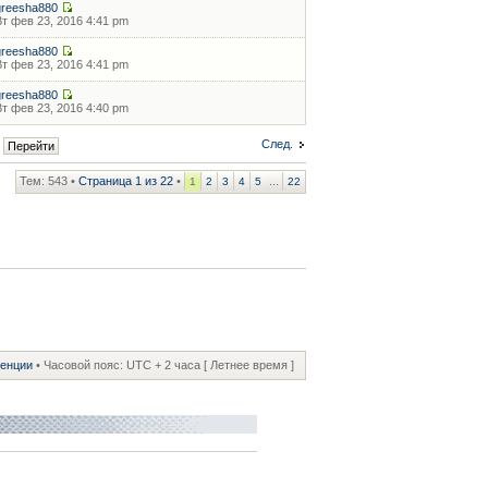
greesha880
Вт фев 23, 2016 4:41 pm
greesha880
Вт фев 23, 2016 4:41 pm
greesha880
Вт фев 23, 2016 4:40 pm
След.
Тем: 543 •
Страница
1
из
22
•
...
1
2
3
4
5
22
ренции
• Часовой пояс: UTC + 2 часа [ Летнее время ]