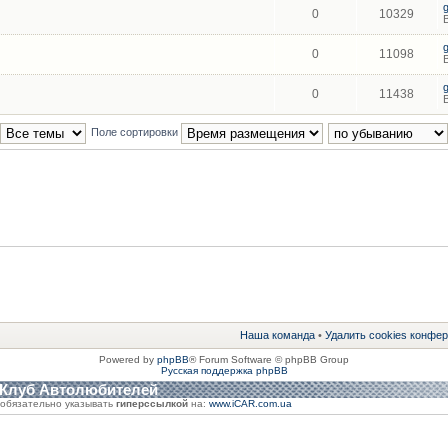
0
10329
0
11098
0
11438
Поле сортировки
Наша команда
•
Удалить cookies конфе
Powered by
phpBB
® Forum Software © phpBB Group
Русская поддержка phpBB
 Клуб Автолюбителей
обязательно указывать
гиперссылкой
на:
www.iCAR.com.ua