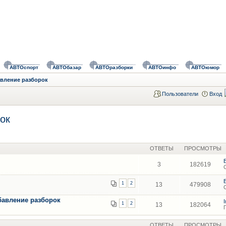
АВТОспорт
АВТОбазар
АВТОразборки
АВТОинфо
АВТОюмор
авление разборок
Пользователи
Вход
ок
ОТВЕТЫ
ПРОСМОТРЫ
3
182619
1
2
13
479908
бавление разборок
1
2
13
182064
ОТВЕТЫ
ПРОСМОТРЫ