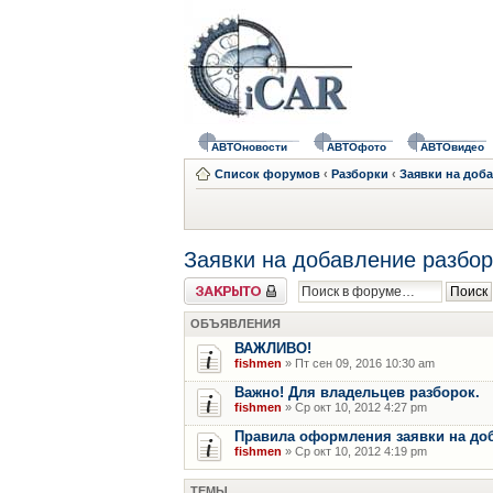
АВТОновости
АВТОфото
АВТОвидео
Список форумов
‹
Разборки
‹
Заявки на доб
Заявки на добавление разбор
Форум закрыт
ОБЪЯВЛЕНИЯ
ВАЖЛИВО!
fishmen
» Пт сен 09, 2016 10:30 am
Важно! Для владельцев разборок.
fishmen
» Ср окт 10, 2012 4:27 pm
Правила оформления заявки на до
fishmen
» Ср окт 10, 2012 4:19 pm
ТЕМЫ