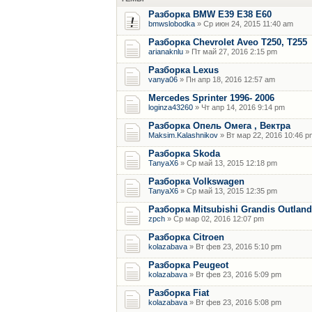
Разборка BMW E39 E38 E60
bmwslobodka
» Ср июн 24, 2015 11:40 am
Разборка Chevrolet Aveo T250, T255
arianaknlu
» Пт май 27, 2016 2:15 pm
Разборка Lexus
vanya06
» Пн апр 18, 2016 12:57 am
Mercedes Sprinter 1996- 2006
loginza43260
» Чт апр 14, 2016 9:14 pm
Разборка Опель Омега , Вектра
Maksim.Kalashnikov
» Вт мар 22, 2016 10:46 p
Разборка Skoda
TanyaX6
» Ср май 13, 2015 12:18 pm
Разборка Volkswagen
TanyaX6
» Ср май 13, 2015 12:35 pm
Разборка Mitsubishi Grandis Outland
zpch
» Ср мар 02, 2016 12:07 pm
Разборка Citroen
kolazabava
» Вт фев 23, 2016 5:10 pm
Разборка Peugeot
kolazabava
» Вт фев 23, 2016 5:09 pm
Разборка Fiat
kolazabava
» Вт фев 23, 2016 5:08 pm