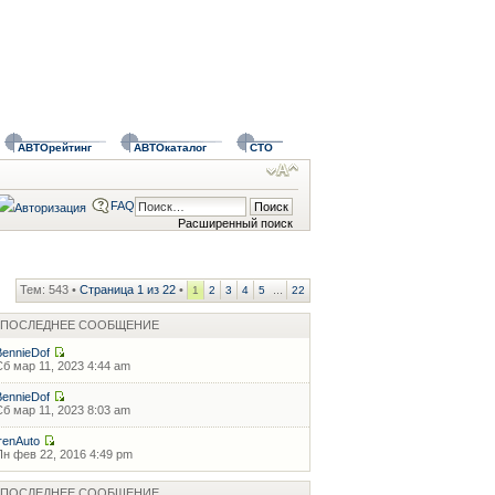
АВТОрейтинг
АВТОкаталог
СТО
FAQ
Расширенный поиск
Тем: 543 •
Страница
1
из
22
•
...
1
2
3
4
5
22
ПОСЛЕДНЕЕ СООБЩЕНИЕ
BennieDof
Сб мар 11, 2023 4:44 am
BennieDof
Сб мар 11, 2023 8:03 am
IrenAuto
Пн фев 22, 2016 4:49 pm
ПОСЛЕДНЕЕ СООБЩЕНИЕ