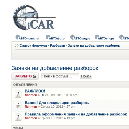
АВТОновости
АВТОфото
АВТОвидео
АВТОспорт
АВТ
Список форумов
‹
Разборки
‹
Заявки на добавление разборок
Заявки на добавление разборок
Форум закрыт
ОБЪЯВЛЕНИЯ
ВАЖЛИВО!
fishmen
» Пт сен 09, 2016 10:30 am
Важно! Для владельцев разборок.
fishmen
» Ср окт 10, 2012 4:27 pm
Правила оформления заявки на добавление разборок
fishmen
» Ср окт 10, 2012 4:19 pm
ТЕМЫ