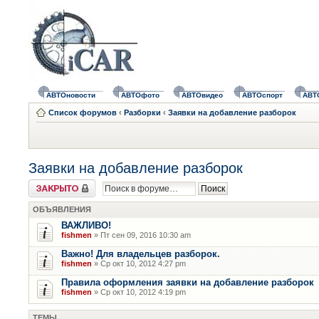
АВТОновости
АВТОфото
АВТОвидео
АВТОспорт
АВТ
Список форумов
‹
Разборки
‹
Заявки на добавление разборок
Заявки на добавление разборок
Форум закрыт
ОБЪЯВЛЕНИЯ
ВАЖЛИВО!
fishmen
» Пт сен 09, 2016 10:30 am
Важно! Для владельцев разборок.
fishmen
» Ср окт 10, 2012 4:27 pm
Правила оформления заявки на добавление разборок
fishmen
» Ср окт 10, 2012 4:19 pm
ТЕМЫ