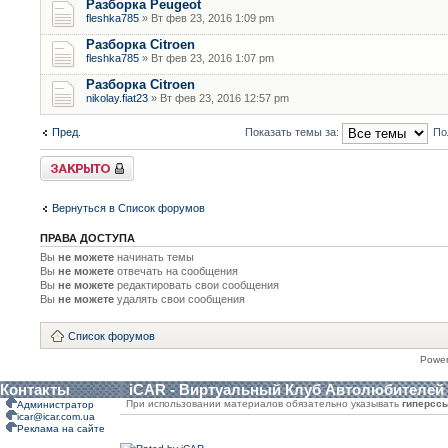
Разборка Peugeot
fleshka785
» Вт фев 23, 2016 1:09 pm
Разборка Citroen
fleshka785
» Вт фев 23, 2016 1:07 pm
Разборка Citroen
nikolay.fiat23
» Вт фев 23, 2016 12:57 pm
Пред.
Показать темы за:
По
Форум закрыт
Вернуться в Список форумов
ПРАВА ДОСТУПА
Вы
не можете
начинать темы
Вы
не можете
отвечать на сообщения
Вы
не можете
редактировать свои сообщения
Вы
не можете
удалять свои сообщения
Список форумов
Powe
Контакты
iCAR - Виртуальный Клуб Автолюбителей
При использовании материалов обязательно указывать
гиперсс
Администратор
icar@icar.com.ua
Реклама на сайте