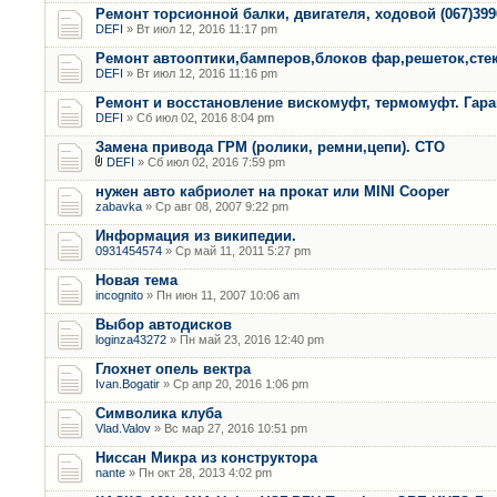
Ремонт торсионной балки, двигателя, ходовой (067)399
DEFI
» Вт июл 12, 2016 11:17 pm
Ремонт автооптики,бамперов,блоков фар,решеток,сте
DEFI
» Вт июл 12, 2016 11:16 pm
Ремонт и восстановление вискомуфт, термомуфт. Гар
DEFI
» Сб июл 02, 2016 8:04 pm
Замена привода ГРМ (ролики, ремни,цепи). СТО
DEFI
» Сб июл 02, 2016 7:59 pm
нужен авто кабриолет на прокат или MINI Cooper
zabavka
» Ср авг 08, 2007 9:22 pm
Информация из википедии.
0931454574
» Ср май 11, 2011 5:27 pm
Новая тема
incognito
» Пн июн 11, 2007 10:06 am
Выбор автодисков
loginza43272
» Пн май 23, 2016 12:40 pm
Глохнет опель вектра
Ivan.Bogatir
» Ср апр 20, 2016 1:06 pm
Символика клуба
Vlad.Valov
» Вс мар 27, 2016 10:51 pm
Ниссан Микра из конструктора
nante
» Пн окт 28, 2013 4:02 pm