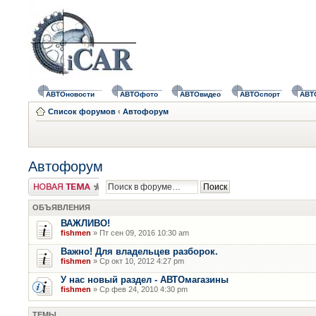
АВТОновости
АВТОфото
АВТОвидео
АВТОспорт
АВТ
Список форумов
‹
Автофорум
Автофорум
Новая тема
ОБЪЯВЛЕНИЯ
ВАЖЛИВО!
fishmen
» Пт сен 09, 2016 10:30 am
Важно! Для владельцев разборок.
fishmen
» Ср окт 10, 2012 4:27 pm
У нас новый раздел - АВТОмагазины
fishmen
» Ср фев 24, 2010 4:30 pm
ТЕМЫ