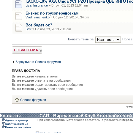
КАСКО-10% AXA Uniqa УСГ PZU Провідна QBE ИНГО Гл
Liza_Insurance
» Вт окт 01, 2013 11:04 am
Бизнес по грузоперевозкам
Vlad.Ivanchenko
» Сб дек 12, 2015 8:34 pm
Все будет ок?
Betr
» Сб ноя 23, 2013 2:11 am
Показать темы за:
Поле с
Новая тема
Вернуться в Список форумов
ПРАВА ДОСТУПА
Вы
не можете
начинать темы
Вы
не можете
отвечать на сообщения
Вы
не можете
редактировать свои сообщения
Вы
не можете
удалять свои сообщения
Список форумов
Powe
Контакты
iCAR - Виртуальный Клуб Автолюбителей
При использовании материалов обязательно указывать
гиперсс
Администратор
icar@icar.com.ua
Реклама на сайте