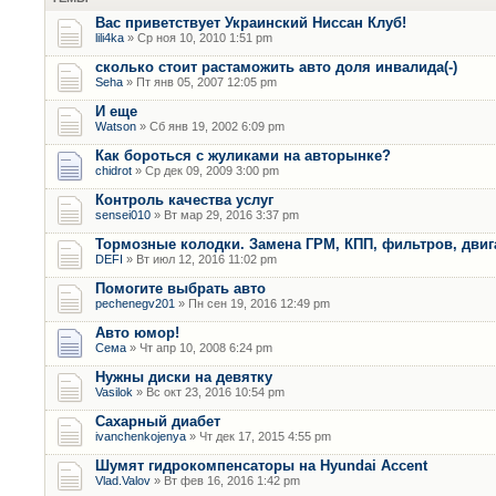
Вас приветствует Украинский Ниссан Клуб!
lili4ka
» Ср ноя 10, 2010 1:51 pm
сколько стоит растаможить авто доля инвалида(-)
Seha
» Пт янв 05, 2007 12:05 pm
И еще
Watson
» Сб янв 19, 2002 6:09 pm
Как бороться с жуликами на авторынке?
chidrot
» Ср дек 09, 2009 3:00 pm
Контроль качества услуг
sensei010
» Вт мар 29, 2016 3:37 pm
Тормозные колодки. Замена ГРМ, КПП, фильтров, двиг
DEFI
» Вт июл 12, 2016 11:02 pm
Помогите выбрать авто
pechenegv201
» Пн сен 19, 2016 12:49 pm
Авто юмор!
Сема
» Чт апр 10, 2008 6:24 pm
Нужны диски на девятку
Vasilok
» Вс окт 23, 2016 10:54 pm
Сахарный диабет
ivanchenkojenya
» Чт дек 17, 2015 4:55 pm
Шумят гидрокомпенсаторы на Hyundai Accent
Vlad.Valov
» Вт фев 16, 2016 1:42 pm