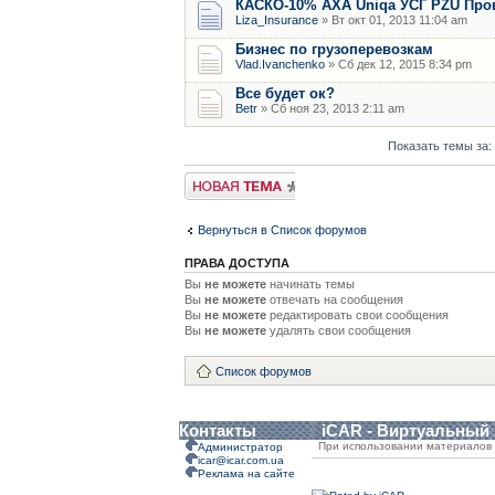
КАСКО-10% AXA Uniqa УСГ PZU Про
Liza_Insurance
» Вт окт 01, 2013 11:04 am
Бизнес по грузоперевозкам
Vlad.Ivanchenko
» Сб дек 12, 2015 8:34 pm
Все будет ок?
Betr
» Сб ноя 23, 2013 2:11 am
Показать темы за:
Новая тема
Вернуться в Список форумов
ПРАВА ДОСТУПА
Вы
не можете
начинать темы
Вы
не можете
отвечать на сообщения
Вы
не можете
редактировать свои сообщения
Вы
не можете
удалять свои сообщения
Список форумов
Контакты
iCAR - Виртуальный
При использовании материалов 
Администратор
icar@icar.com.ua
Реклама на сайте