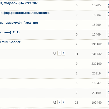
я, ходовой (067)3996502
0
15265
в фар,решеток,стеклопластика
0
15084
т, термомуфт. Гарантия
0
15299
и,цепи). СТО
0
15469
и MINI Cooper
9
231162
1
2
11
236732
9
231100
2
25319
0
16047
2
23169
1
2
18
109440