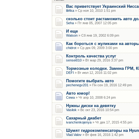
Вас приветствует Украинский Нисса
lili4ka
» Ср ноя 10, 2010 1:51 pm
сколько стоит растаможить авто до
Seha
» Пт янв 05, 2007 12:05 pm
И еще
Watson
» Сб янв 19, 2002 6:09 pm
Как бороться с жуликами на автор
chidrot
» Ср дек 09, 2009 3:00 pm
Контроль качества услуг
sensei010
» Вт мар 29, 2016 3:37 pm
Тормозные колодки. Замена ГРМ, КП
DEFI
» Вт июл 12, 2016 11:02 pm
Помогите выбрать авто
pechenegv201
» Пн сен 19, 2016 12:49 pm
Авто юмор!
Сема
» Чт апр 10, 2008 6:24 pm
Нужны диски на девятку
Vasilok
» Вс окт 23, 2016 10:54 pm
Сахарный диабет
ivanchenkojenya
» Чт дек 17, 2015 4:55 pm
Шумят гидрокомпенсаторы на Hyund
Vlad.Valov
» Вт фев 16, 2016 1:42 pm