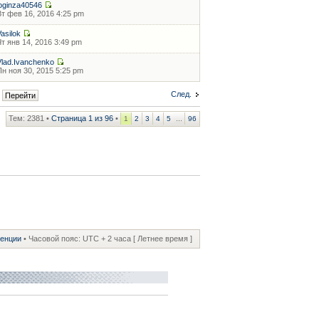
loginza40546
Вт фев 16, 2016 4:25 pm
Vasilok
Чт янв 14, 2016 3:49 pm
Vlad.Ivanchenko
Пн ноя 30, 2015 5:25 pm
След.
Тем: 2381 •
Страница
1
из
96
•
...
1
2
3
4
5
96
ренции
• Часовой пояс: UTC + 2 часа [ Летнее время ]