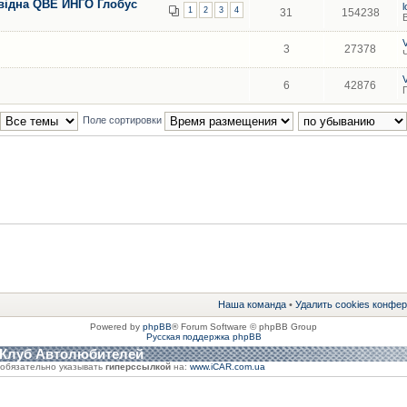
відна QBE ИНГО Глобус
1
2
3
4
31
154238
3
27378
6
42876
Поле сортировки
Наша команда
•
Удалить cookies конфе
Powered by
phpBB
® Forum Software © phpBB Group
Русская поддержка phpBB
 Клуб Автолюбителей
обязательно указывать
гиперссылкой
на:
www.iCAR.com.ua