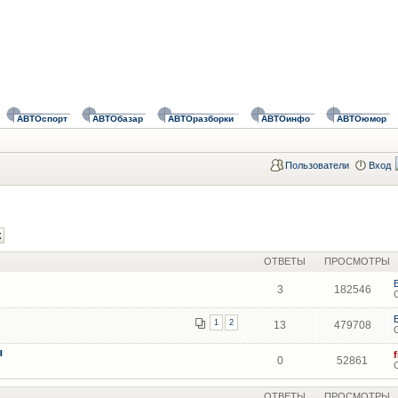
АВТОспорт
АВТОбазар
АВТОразборки
АВТОинфо
АВТОюмор
Пользователи
Вход
ОТВЕТЫ
ПРОСМОТРЫ
3
182546
1
2
13
479708
ы
0
52861
ОТВЕТЫ
ПРОСМОТРЫ