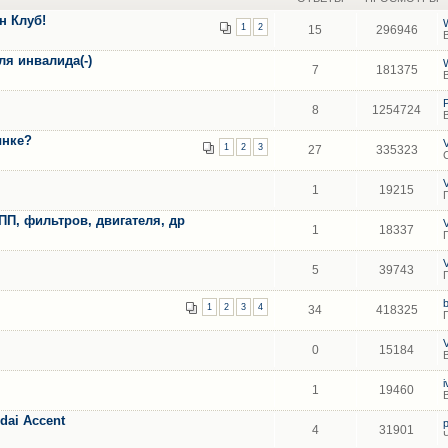
н Клуб!
1
2
15
296946
ля инвалида(-)
7
181375
8
1254724
ынке?
1
2
3
27
335323
1
19215
П, фильтров, двигателя, др
1
18337
5
39743
1
2
3
4
34
418325
0
15184
1
19460
ai Accent
4
31901