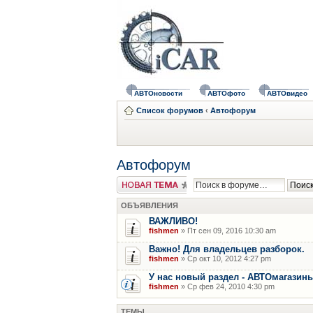
АВТОновости
АВТОфото
АВТОвидео
Список форумов
‹
Автофорум
Автофорум
Новая тема
ОБЪЯВЛЕНИЯ
ВАЖЛИВО!
fishmen
» Пт сен 09, 2016 10:30 am
Важно! Для владельцев разборок.
fishmen
» Ср окт 10, 2012 4:27 pm
У нас новый раздел - АВТОмагазин
fishmen
» Ср фев 24, 2010 4:30 pm
ТЕМЫ