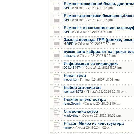
Ремонт торсионной балки, двигател
DEFI
» Вт июл 12, 2016 11:17 pm
Ремонт автооптики,бамперов,блоко
DEFI
» Вт июл 12, 2016 11:16 pm
Ремонт и восстановление вискомуф
DEFI
» Сб июл 02, 2016 8:04 pm
Замена привода ГРМ (ролики, ремн
DEFI
» Сб июл 02, 2016 7:59 pm
нужен авто кабриолет на прокат ил
zabavka
» Ср авг 08, 2007 9:22 pm
Информация из википедии.
0931454574
» Ср май 11, 2011 5:27 pm
Новая тема
incognito
» Пн июн 11, 2007 10:06 am
Выбор автодисков
loginza43272
» Пн май 23, 2016 12:40 pm
Глохнет опель вектра
Ivan.Bogatir
» Ср апр 20, 2016 1:06 pm
Символика клуба
Vlad.Valov
» Вс мар 27, 2016 10:51 pm
Ниссан Микра из конструктора
nante
» Пн окт 28, 2013 4:02 pm