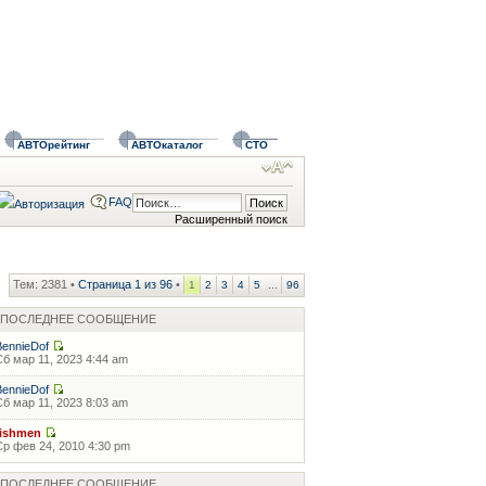
АВТОрейтинг
АВТОкаталог
СТО
FAQ
Расширенный поиск
Тем: 2381 •
Страница
1
из
96
•
...
1
2
3
4
5
96
ПОСЛЕДНЕЕ СООБЩЕНИЕ
BennieDof
Сб мар 11, 2023 4:44 am
BennieDof
Сб мар 11, 2023 8:03 am
fishmen
Ср фев 24, 2010 4:30 pm
ПОСЛЕДНЕЕ СООБЩЕНИЕ