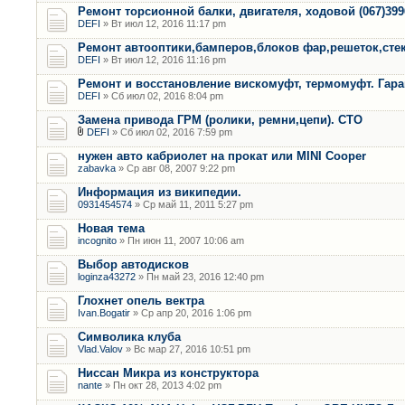
Ремонт торсионной балки, двигателя, ходовой (067)399
DEFI
» Вт июл 12, 2016 11:17 pm
Ремонт автооптики,бамперов,блоков фар,решеток,сте
DEFI
» Вт июл 12, 2016 11:16 pm
Ремонт и восстановление вискомуфт, термомуфт. Гар
DEFI
» Сб июл 02, 2016 8:04 pm
Замена привода ГРМ (ролики, ремни,цепи). СТО
DEFI
» Сб июл 02, 2016 7:59 pm
нужен авто кабриолет на прокат или MINI Cooper
zabavka
» Ср авг 08, 2007 9:22 pm
Информация из википедии.
0931454574
» Ср май 11, 2011 5:27 pm
Новая тема
incognito
» Пн июн 11, 2007 10:06 am
Выбор автодисков
loginza43272
» Пн май 23, 2016 12:40 pm
Глохнет опель вектра
Ivan.Bogatir
» Ср апр 20, 2016 1:06 pm
Символика клуба
Vlad.Valov
» Вс мар 27, 2016 10:51 pm
Ниссан Микра из конструктора
nante
» Пн окт 28, 2013 4:02 pm