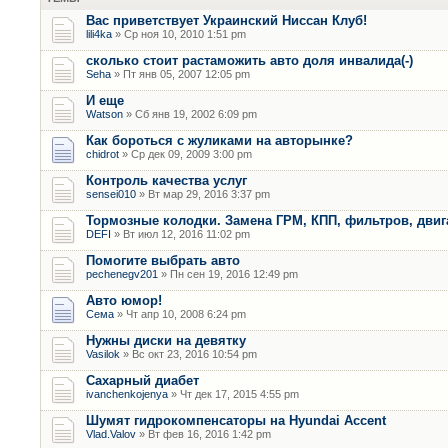
Вас приветствует Украинский Ниссан Клуб!
lili4ka
» Ср ноя 10, 2010 1:51 pm
сколько стоит растаможить авто доля инвалида(-)
Seha
» Пт янв 05, 2007 12:05 pm
И еще
Watson
» Сб янв 19, 2002 6:09 pm
Как бороться с жуликами на авторынке?
chidrot
» Ср дек 09, 2009 3:00 pm
Контроль качества услуг
sensei010
» Вт мар 29, 2016 3:37 pm
Тормозные колодки. Замена ГРМ, КПП, фильтров, двиг
DEFI
» Вт июл 12, 2016 11:02 pm
Помогите выбрать авто
pechenegv201
» Пн сен 19, 2016 12:49 pm
Авто юмор!
Сема
» Чт апр 10, 2008 6:24 pm
Нужны диски на девятку
Vasilok
» Вс окт 23, 2016 10:54 pm
Сахарный диабет
ivanchenkojenya
» Чт дек 17, 2015 4:55 pm
Шумят гидрокомпенсаторы на Hyundai Accent
Vlad.Valov
» Вт фев 16, 2016 1:42 pm