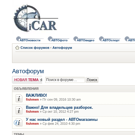
АВТОновости
АВТОфото
АВТОвидео
АВТОспорт
АВТ
Список форумов
‹
Автофорум
Автофорум
Новая тема
ОБЪЯВЛЕНИЯ
ВАЖЛИВО!
fishmen
» Пт сен 09, 2016 10:30 am
Важно! Для владельцев разборок.
fishmen
» Ср окт 10, 2012 4:27 pm
У нас новый раздел - АВТОмагазины
fishmen
» Ср фев 24, 2010 4:30 pm
ТЕМЫ