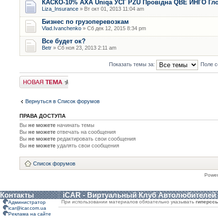
КАСКО-10% AXA Uniqa УСГ PZU Провідна QBE ИНГО Гл
Liza_Insurance
» Вт окт 01, 2013 11:04 am
Бизнес по грузоперевозкам
Vlad.Ivanchenko
» Сб дек 12, 2015 8:34 pm
Все будет ок?
Betr
» Сб ноя 23, 2013 2:11 am
Показать темы за:
Поле с
Новая тема
Вернуться в Список форумов
ПРАВА ДОСТУПА
Вы
не можете
начинать темы
Вы
не можете
отвечать на сообщения
Вы
не можете
редактировать свои сообщения
Вы
не можете
удалять свои сообщения
Список форумов
Powe
Контакты
iCAR - Виртуальный Клуб Автолюбителей
При использовании материалов обязательно указывать
гиперсс
Администратор
icar@icar.com.ua
Реклама на сайте