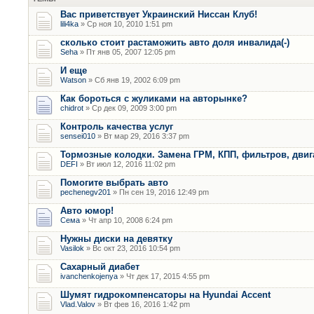
Вас приветствует Украинский Ниссан Клуб!
lili4ka
» Ср ноя 10, 2010 1:51 pm
сколько стоит растаможить авто доля инвалида(-)
Seha
» Пт янв 05, 2007 12:05 pm
И еще
Watson
» Сб янв 19, 2002 6:09 pm
Как бороться с жуликами на авторынке?
chidrot
» Ср дек 09, 2009 3:00 pm
Контроль качества услуг
sensei010
» Вт мар 29, 2016 3:37 pm
Тормозные колодки. Замена ГРМ, КПП, фильтров, двиг
DEFI
» Вт июл 12, 2016 11:02 pm
Помогите выбрать авто
pechenegv201
» Пн сен 19, 2016 12:49 pm
Авто юмор!
Сема
» Чт апр 10, 2008 6:24 pm
Нужны диски на девятку
Vasilok
» Вс окт 23, 2016 10:54 pm
Сахарный диабет
ivanchenkojenya
» Чт дек 17, 2015 4:55 pm
Шумят гидрокомпенсаторы на Hyundai Accent
Vlad.Valov
» Вт фев 16, 2016 1:42 pm