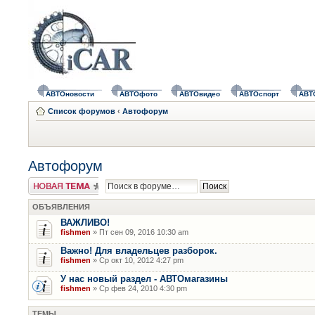
АВТОновости
АВТОфото
АВТОвидео
АВТОспорт
АВТ
Список форумов
‹
Автофорум
Автофорум
Новая тема
ОБЪЯВЛЕНИЯ
ВАЖЛИВО!
fishmen
» Пт сен 09, 2016 10:30 am
Важно! Для владельцев разборок.
fishmen
» Ср окт 10, 2012 4:27 pm
У нас новый раздел - АВТОмагазины
fishmen
» Ср фев 24, 2010 4:30 pm
ТЕМЫ