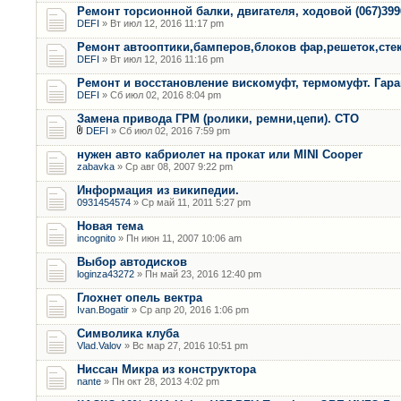
Ремонт торсионной балки, двигателя, ходовой (067)399
DEFI
» Вт июл 12, 2016 11:17 pm
Ремонт автооптики,бамперов,блоков фар,решеток,сте
DEFI
» Вт июл 12, 2016 11:16 pm
Ремонт и восстановление вискомуфт, термомуфт. Гар
DEFI
» Сб июл 02, 2016 8:04 pm
Замена привода ГРМ (ролики, ремни,цепи). СТО
DEFI
» Сб июл 02, 2016 7:59 pm
нужен авто кабриолет на прокат или MINI Cooper
zabavka
» Ср авг 08, 2007 9:22 pm
Информация из википедии.
0931454574
» Ср май 11, 2011 5:27 pm
Новая тема
incognito
» Пн июн 11, 2007 10:06 am
Выбор автодисков
loginza43272
» Пн май 23, 2016 12:40 pm
Глохнет опель вектра
Ivan.Bogatir
» Ср апр 20, 2016 1:06 pm
Символика клуба
Vlad.Valov
» Вс мар 27, 2016 10:51 pm
Ниссан Микра из конструктора
nante
» Пн окт 28, 2013 4:02 pm