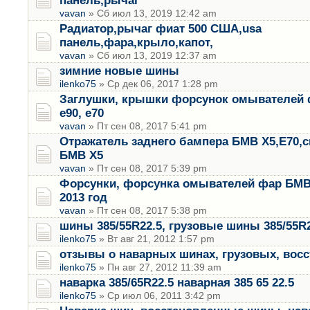
панель,рычаг
vavan
» Сб июл 13, 2019 12:42 am
Радиатор,рычаг фиат 500 США,usa
панель,фара,крыло,капот,
vavan
» Сб июл 13, 2019 12:37 am
зимние новые шины
ilenko75
» Ср дек 06, 2017 1:28 pm
Заглушки, крышки форсунок омывателей 
е90, е70
vavan
» Пт сен 08, 2017 5:41 pm
Отражатель заднего бампера БМВ Х5,Е70,
БМВ Х5
vavan
» Пт сен 08, 2017 5:39 pm
Форсунки, форсунка омывателей фар БМВ 
2013 год
vavan
» Пт сен 08, 2017 5:38 pm
шины 385/55R22.5, грузовые шины 385/55R2
ilenko75
» Вт авг 21, 2012 1:57 pm
отзывы о наварных шинах, грузовых, вос
ilenko75
» Пн авг 27, 2012 11:39 am
наварка 385/65R22.5 наварная 385 65 22.5
ilenko75
» Ср июл 06, 2011 3:42 pm