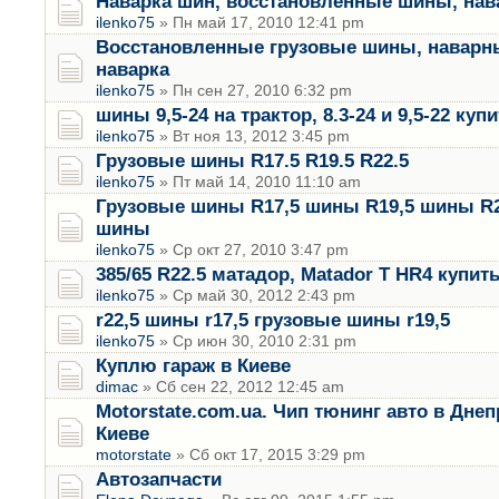
Наварка шин, восстановленные шины, нав
ilenko75
» Пн май 17, 2010 12:41 pm
Восстановленные грузовые шины, наварн
наварка
ilenko75
» Пн сен 27, 2010 6:32 pm
шины 9,5-24 на трактор, 8.3-24 и 9,5-22 куп
ilenko75
» Вт ноя 13, 2012 3:45 pm
Грузовые шины R17.5 R19.5 R22.5
ilenko75
» Пт май 14, 2010 11:10 am
Грузовые шины R17,5 шины R19,5 шины R2
шины
ilenko75
» Ср окт 27, 2010 3:47 pm
385/65 R22.5 матадор, Matador T HR4 купи
ilenko75
» Ср май 30, 2012 2:43 pm
r22,5 шины r17,5 грузовые шины r19,5
ilenko75
» Ср июн 30, 2010 2:31 pm
Куплю гараж в Киеве
dimac
» Сб сен 22, 2012 12:45 am
Motorstate.com.ua. Чип тюнинг авто в Дне
Киеве
motorstate
» Сб окт 17, 2015 3:29 pm
Автозапчасти