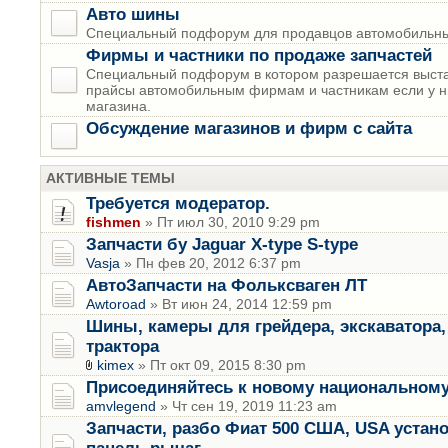
Авто шины
Специальный подфорум для продавцов автомобильны
Фирмы и частники по продаже запчастей
Специальный подфорум в котором разрешается выста
прайсы автомобильным фирмам и частникам если у н
магазина.
Обсуждение магазинов и фирм с сайта
АКТИВНЫЕ ТЕМЫ
Требуется модератор.
fishmen
» Пт июл 30, 2010 9:29 pm
Запчасти бу Jaguar X-type S-type
Vasja
» Пн фев 20, 2012 6:37 pm
АвтоЗапчасти на Фольксваген ЛТ
Awtoroad
» Вт июн 24, 2014 12:59 pm
Шины, камеры для грейдера, экскаватора, 
трактора
kimex
» Пт окт 09, 2015 8:30 pm
Присоединяйтесь к новому национальному
amvlegend
» Чт сен 19, 2019 11:23 am
Запчасти, разбо Фиат 500 США, USA устан