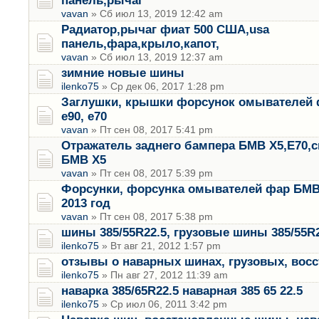
панель,рычаг
vavan
» Сб июл 13, 2019 12:42 am
Радиатор,рычаг фиат 500 США,usa
панель,фара,крыло,капот,
vavan
» Сб июл 13, 2019 12:37 am
зимние новые шины
ilenko75
» Ср дек 06, 2017 1:28 pm
Заглушки, крышки форсунок омывателей 
е90, е70
vavan
» Пт сен 08, 2017 5:41 pm
Отражатель заднего бампера БМВ Х5,Е70,
БМВ Х5
vavan
» Пт сен 08, 2017 5:39 pm
Форсунки, форсунка омывателей фар БМВ 
2013 год
vavan
» Пт сен 08, 2017 5:38 pm
шины 385/55R22.5, грузовые шины 385/55R2
ilenko75
» Вт авг 21, 2012 1:57 pm
отзывы о наварных шинах, грузовых, вос
ilenko75
» Пн авг 27, 2012 11:39 am
наварка 385/65R22.5 наварная 385 65 22.5
ilenko75
» Ср июл 06, 2011 3:42 pm