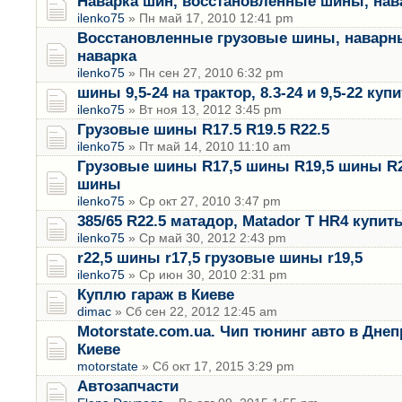
Наварка шин, восстановленные шины, нав
ilenko75
» Пн май 17, 2010 12:41 pm
Восстановленные грузовые шины, наварн
наварка
ilenko75
» Пн сен 27, 2010 6:32 pm
шины 9,5-24 на трактор, 8.3-24 и 9,5-22 куп
ilenko75
» Вт ноя 13, 2012 3:45 pm
Грузовые шины R17.5 R19.5 R22.5
ilenko75
» Пт май 14, 2010 11:10 am
Грузовые шины R17,5 шины R19,5 шины R2
шины
ilenko75
» Ср окт 27, 2010 3:47 pm
385/65 R22.5 матадор, Matador T HR4 купи
ilenko75
» Ср май 30, 2012 2:43 pm
r22,5 шины r17,5 грузовые шины r19,5
ilenko75
» Ср июн 30, 2010 2:31 pm
Куплю гараж в Киеве
dimac
» Сб сен 22, 2012 12:45 am
Motorstate.com.ua. Чип тюнинг авто в Дне
Киеве
motorstate
» Сб окт 17, 2015 3:29 pm
Автозапчасти