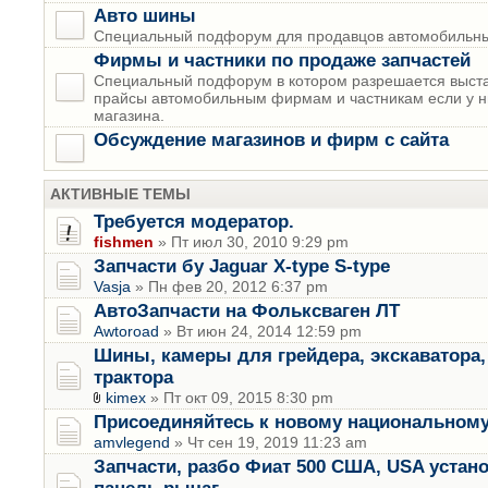
Авто шины
Специальный подфорум для продавцов автомобильны
Фирмы и частники по продаже запчастей
Специальный подфорум в котором разрешается выста
прайсы автомобильным фирмам и частникам если у н
магазина.
Обсуждение магазинов и фирм с сайта
АКТИВНЫЕ ТЕМЫ
Требуется модератор.
fishmen
» Пт июл 30, 2010 9:29 pm
Запчасти бу Jaguar X-type S-type
Vasja
» Пн фев 20, 2012 6:37 pm
АвтоЗапчасти на Фольксваген ЛТ
Awtoroad
» Вт июн 24, 2014 12:59 pm
Шины, камеры для грейдера, экскаватора, 
трактора
kimex
» Пт окт 09, 2015 8:30 pm
Присоединяйтесь к новому национальному
amvlegend
» Чт сен 19, 2019 11:23 am
Запчасти, разбо Фиат 500 США, USA устан