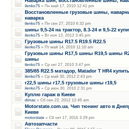
Наварка шин, восстановленные шины, нав
ilenko75
» Пн май 17, 2010 12:41 pm
Восстановленные грузовые шины, наварн
наварка
ilenko75
» Пн сен 27, 2010 6:32 pm
шины 9,5-24 на трактор, 8.3-24 и 9,5-22 куп
ilenko75
» Вт ноя 13, 2012 3:45 pm
Грузовые шины R17.5 R19.5 R22.5
ilenko75
» Пт май 14, 2010 11:10 am
Грузовые шины R17,5 шины R19,5 шины R2
шины
ilenko75
» Ср окт 27, 2010 3:47 pm
385/65 R22.5 матадор, Matador T HR4 купи
ilenko75
» Ср май 30, 2012 2:43 pm
r22,5 шины r17,5 грузовые шины r19,5
ilenko75
» Ср июн 30, 2010 2:31 pm
Куплю гараж в Киеве
dimac
» Сб сен 22, 2012 12:45 am
Motorstate.com.ua. Чип тюнинг авто в Дне
Киеве
motorstate
» Сб окт 17, 2015 3:29 pm
Автозапчасти