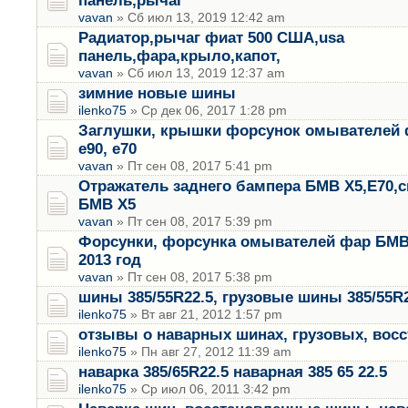
панель,рычаг
vavan
» Сб июл 13, 2019 12:42 am
Радиатор,рычаг фиат 500 США,usa
панель,фара,крыло,капот,
vavan
» Сб июл 13, 2019 12:37 am
зимние новые шины
ilenko75
» Ср дек 06, 2017 1:28 pm
Заглушки, крышки форсунок омывателей 
е90, е70
vavan
» Пт сен 08, 2017 5:41 pm
Отражатель заднего бампера БМВ Х5,Е70,
БМВ Х5
vavan
» Пт сен 08, 2017 5:39 pm
Форсунки, форсунка омывателей фар БМВ 
2013 год
vavan
» Пт сен 08, 2017 5:38 pm
шины 385/55R22.5, грузовые шины 385/55R2
ilenko75
» Вт авг 21, 2012 1:57 pm
отзывы о наварных шинах, грузовых, вос
ilenko75
» Пн авг 27, 2012 11:39 am
наварка 385/65R22.5 наварная 385 65 22.5
ilenko75
» Ср июл 06, 2011 3:42 pm