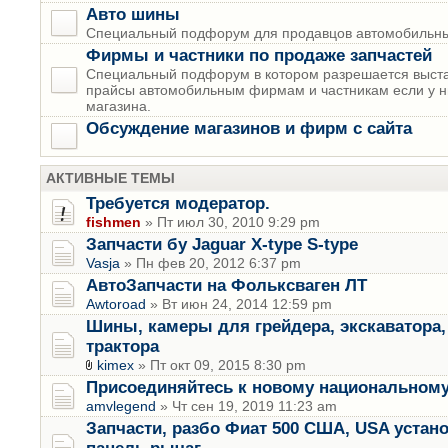
Авто шины
Специальный подфорум для продавцов автомобильны
Фирмы и частники по продаже запчастей
Специальный подфорум в котором разрешается выста
прайсы автомобильным фирмам и частникам если у н
магазина.
Обсуждение магазинов и фирм с сайта
АКТИВНЫЕ ТЕМЫ
Требуется модератор.
fishmen
» Пт июл 30, 2010 9:29 pm
Запчасти бу Jaguar X-type S-type
Vasja
» Пн фев 20, 2012 6:37 pm
АвтоЗапчасти на Фольксваген ЛТ
Awtoroad
» Вт июн 24, 2014 12:59 pm
Шины, камеры для грейдера, экскаватора, 
трактора
kimex
» Пт окт 09, 2015 8:30 pm
Присоединяйтесь к новому национальному
amvlegend
» Чт сен 19, 2019 11:23 am
Запчасти, разбо Фиат 500 США, USA устан