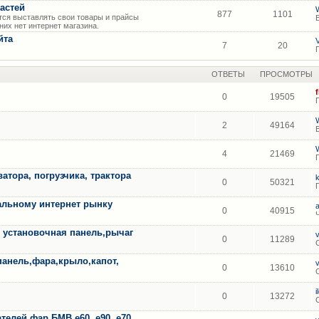
астей
877
1101
ся выставлять свои товары и прайсы
их нет интернет магазина.
йта
7
20
ОТВЕТЫ
ПРОСМОТРЫ
0
19505
2
49164
4
21469
атора, погрузчика, трактора
0
50321
альному интернет рынку
0
40915
A установочная панель,рычаг
0
11289
панель,фара,крыло,капот,
0
13610
0
13272
елей фар БМВ е60, е90, е70