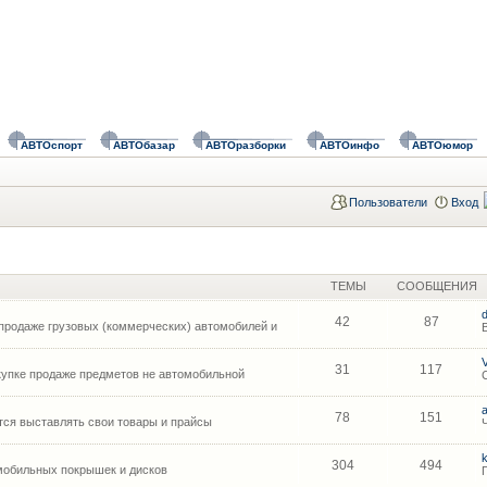
АВТОспорт
АВТОбазар
АВТОразборки
АВТОинфо
АВТОюмор
Пользователи
Вход
ТЕМЫ
СООБЩЕНИЯ
42
87
продаже грузовых (коммерческих) автомобилей и
31
117
упке продаже предметов не автомобильной
78
151
ся выставлять свои товары и прайсы
304
494
мобильных покрышек и дисков