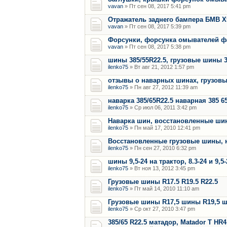
vavan
» Пт сен 08, 2017 5:41 pm
Отражатель заднего бампера БМВ Х
vavan
» Пт сен 08, 2017 5:39 pm
Форсунки, форсунка омывателей фар
vavan
» Пт сен 08, 2017 5:38 pm
шины 385/55R22.5, грузовые шины 3
ilenko75
» Вт авг 21, 2012 1:57 pm
отзывы о наварных шинах, грузовы
ilenko75
» Пн авг 27, 2012 11:39 am
наварка 385/65R22.5 наварная 385 65
ilenko75
» Ср июл 06, 2011 3:42 pm
Наварка шин, восстановленные ши
ilenko75
» Пн май 17, 2010 12:41 pm
Восстановленные грузовые шины, 
ilenko75
» Пн сен 27, 2010 6:32 pm
шины 9,5-24 на трактор, 8.3-24 и 9,5
ilenko75
» Вт ноя 13, 2012 3:45 pm
Грузовые шины R17.5 R19.5 R22.5
ilenko75
» Пт май 14, 2010 11:10 am
Грузовые шины R17,5 шины R19,5 
ilenko75
» Ср окт 27, 2010 3:47 pm
385/65 R22.5 матадор, Matador T H