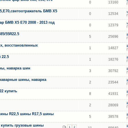
0
13160
5,Е70,светоотражатель БМВ Х5
0
12534
 БМВ Х5 Е70 2008 - 2013 год
0
12379
85/55R22.5
5
25696
х, восстановленных
1
14827
 22.5
1
18276
ны, наварка шин
3
30792
наварные шины, наварка
2
23544
-22 купить
8
41931
2
28069
шины R22,5 шины R17,5 шины
5
38578
R4 купить грузовые шины
1
2