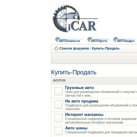
АВТОновости
АВТОфото
АВТОвидео
Список форумов
‹
Купить-Продать
Купить-Продать
ФОРУМ
Грузовые авто
тема для размещения объявлений о покупке-
запчастей к ним.
Не авто продажа
Подфорум для размещения объявлений о пок
тематики.
Интернет магазины
Специальный подфорум в котором разрешает
автомобильным интернет магазинам
Авто шины
Специальный подфорум для продавцов авто