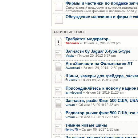
Фирмы и частники по продаже запч
Специальный подфорум в котором разрешает
автомобильным фирмам и частникам если у н
Обсуждение магазинов и фирм с са
АКТИВНЫЕ ТЕМЫ
Требуется модератор.
fishmen
» Пт июл 30, 2010 9:29 pm
Запчасти бу Jaguar X-type S-type
Vasja
» Пн фев 20, 2012 6:37 pm
АвтоЗапчасти на Фольксваген ЛТ
Awtoroad
» Вт июн 24, 2014 12:59 pm
Шины, камеры для грейдера, экскав
kimex
» Пт окт 09, 2015 8:30 pm
Присоединяйтесь к новому национ
amvlegend
» Чт сен 19, 2019 11:23 am
Запчасти, разбо Фиат 500 США, US
vavan
» Сб июл 13, 2019 12:42 am
Радиатор,рычаг фиат 500 США,usa 
vavan
» Сб июл 13, 2019 12:37 am
зимние новые шины
ilenko75
» Ср дек 06, 2017 1:28 pm
Заглушки, крышки форсунок омыват