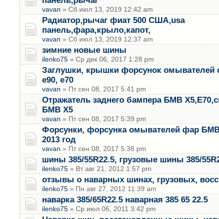
панель,рычаг
vavan
» Сб июл 13, 2019 12:42 am
Радиатор,рычаг фиат 500 США,usa
панель,фара,крыло,капот,
vavan
» Сб июл 13, 2019 12:37 am
зимние новые шины
ilenko75
» Ср дек 06, 2017 1:28 pm
Заглушки, крышки форсунок омывателей 
е90, е70
vavan
» Пт сен 08, 2017 5:41 pm
Отражатель заднего бампера БМВ Х5,Е70,
БМВ Х5
vavan
» Пт сен 08, 2017 5:39 pm
Форсунки, форсунка омывателей фар БМВ 
2013 год
vavan
» Пт сен 08, 2017 5:38 pm
шины 385/55R22.5, грузовые шины 385/55R2
ilenko75
» Вт авг 21, 2012 1:57 pm
отзывы о наварных шинах, грузовых, вос
ilenko75
» Пн авг 27, 2012 11:39 am
наварка 385/65R22.5 наварная 385 65 22.5
ilenko75
» Ср июл 06, 2011 3:42 pm