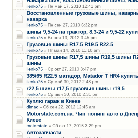
Наварка шин, восстановленные шины, нав
ilenko75
» Пн май 17, 2010 12:41 pm
Восстановленные грузовые шины, наварн
наварка
ilenko75
» Пн сен 27, 2010 6:32 pm
шины 9,5-24 на трактор, 8.3-24 и 9,5-22 куп
ilenko75
» Вт ноя 13, 2012 3:45 pm
Грузовые шины R17.5 R19.5 R22.5
ilenko75
» Пт май 14, 2010 11:10 am
Грузовые шины R17,5 шины R19,5 шины R2
шины
ilenko75
» Ср окт 27, 2010 3:47 pm
385/65 R22.5 матадор, Matador T HR4 купи
ilenko75
» Ср май 30, 2012 2:43 pm
r22,5 шины r17,5 грузовые шины r19,5
ilenko75
» Ср июн 30, 2010 2:31 pm
Куплю гараж в Киеве
dimac
» Сб сен 22, 2012 12:45 am
Motorstate.com.ua. Чип тюнинг авто в Дне
Киеве
motorstate
» Сб окт 17, 2015 3:29 pm
Автозапчасти