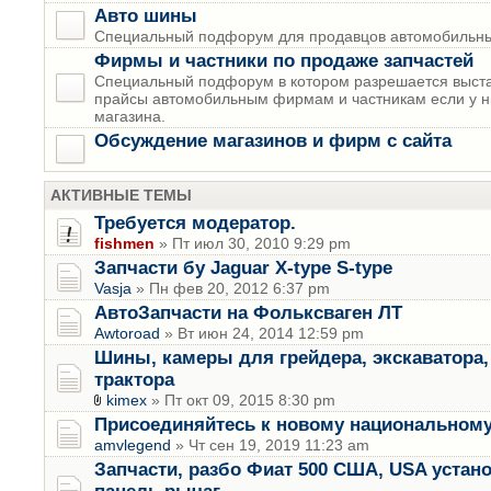
Авто шины
Специальный подфорум для продавцов автомобильны
Фирмы и частники по продаже запчастей
Специальный подфорум в котором разрешается выста
прайсы автомобильным фирмам и частникам если у н
магазина.
Обсуждение магазинов и фирм с сайта
АКТИВНЫЕ ТЕМЫ
Требуется модератор.
fishmen
» Пт июл 30, 2010 9:29 pm
Запчасти бу Jaguar X-type S-type
Vasja
» Пн фев 20, 2012 6:37 pm
АвтоЗапчасти на Фольксваген ЛТ
Awtoroad
» Вт июн 24, 2014 12:59 pm
Шины, камеры для грейдера, экскаватора, 
трактора
kimex
» Пт окт 09, 2015 8:30 pm
Присоединяйтесь к новому национальному
amvlegend
» Чт сен 19, 2019 11:23 am
Запчасти, разбо Фиат 500 США, USA устан