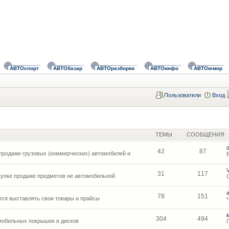
АВТОспорт
АВТОбазар
АВТОразборки
АВТОинфо
АВТОюмор
Пользователи
Вход
ТЕМЫ
СООБЩЕНИЯ
42
87
продаже грузовых (коммерческих) автомобилей и
31
117
упке продаже предметов не автомобильной
78
151
ся выставлять свои товары и прайсы
304
494
мобильных покрышек и дисков