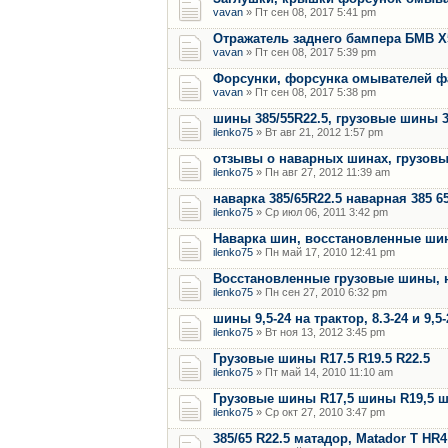
vavan
» Пт сен 08, 2017 5:41 pm
Отражатель заднего бампера БМВ Х
vavan
» Пт сен 08, 2017 5:39 pm
Форсунки, форсунка омывателей фар
vavan
» Пт сен 08, 2017 5:38 pm
шины 385/55R22.5, грузовые шины 3
ilenko75
» Вт авг 21, 2012 1:57 pm
отзывы о наварных шинах, грузовы
ilenko75
» Пн авг 27, 2012 11:39 am
наварка 385/65R22.5 наварная 385 65
ilenko75
» Ср июл 06, 2011 3:42 pm
Наварка шин, восстановленные ши
ilenko75
» Пн май 17, 2010 12:41 pm
Восстановленные грузовые шины, 
ilenko75
» Пн сен 27, 2010 6:32 pm
шины 9,5-24 на трактор, 8.3-24 и 9,5
ilenko75
» Вт ноя 13, 2012 3:45 pm
Грузовые шины R17.5 R19.5 R22.5
ilenko75
» Пт май 14, 2010 11:10 am
Грузовые шины R17,5 шины R19,5 
ilenko75
» Ср окт 27, 2010 3:47 pm
385/65 R22.5 матадор, Matador T H