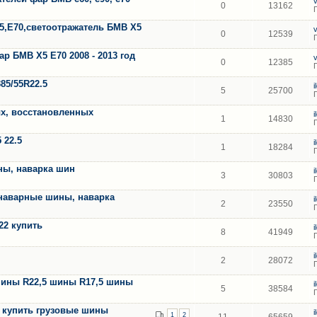
0
13162
5,Е70,светоотражатель БМВ Х5
0
12539
 БМВ Х5 Е70 2008 - 2013 год
0
12385
85/55R22.5
5
25700
х, восстановленных
1
14830
 22.5
1
18284
ны, наварка шин
3
30803
наварные шины, наварка
2
23550
-22 купить
8
41949
2
28072
шины R22,5 шины R17,5 шины
5
38584
R4 купить грузовые шины
1
2