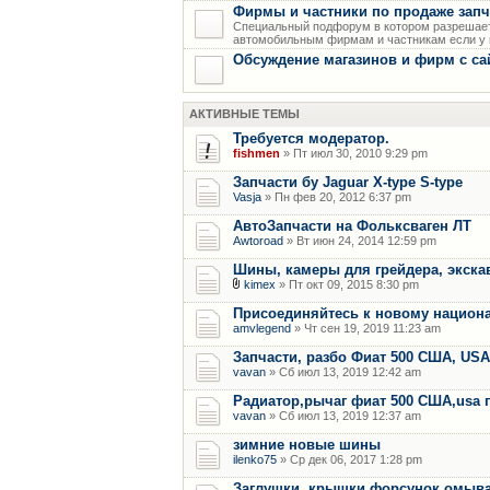
Фирмы и частники по продаже запч
Специальный подфорум в котором разрешает
автомобильным фирмам и частникам если у н
Обсуждение магазинов и фирм с са
АКТИВНЫЕ ТЕМЫ
Требуется модератор.
fishmen
» Пт июл 30, 2010 9:29 pm
Запчасти бу Jaguar X-type S-type
Vasja
» Пн фев 20, 2012 6:37 pm
АвтоЗапчасти на Фольксваген ЛТ
Awtoroad
» Вт июн 24, 2014 12:59 pm
Шины, камеры для грейдера, экскав
kimex
» Пт окт 09, 2015 8:30 pm
Присоединяйтесь к новому национ
amvlegend
» Чт сен 19, 2019 11:23 am
Запчасти, разбо Фиат 500 США, US
vavan
» Сб июл 13, 2019 12:42 am
Радиатор,рычаг фиат 500 США,usa 
vavan
» Сб июл 13, 2019 12:37 am
зимние новые шины
ilenko75
» Ср дек 06, 2017 1:28 pm
Заглушки, крышки форсунок омыват