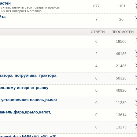
астей
877
1101
ся выставлять свои товары и прайсы
их нет интернет магазина.
йта
7
20
ОТВЕТЫ
ПРОСМОТРЫ
0
19506
2
49186
4
21486
атора, погрузчика, трактора
0
50328
альному интернет рынку
0
40920
A установочная панель,рычаг
0
11289
панель,фара,крыло,капот,
0
13614
0
13275
елей фар БМВ е60, е90, е70