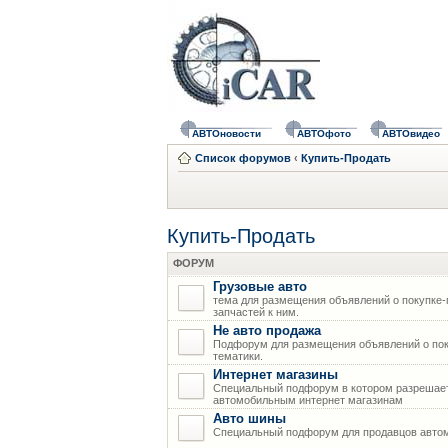
АВТОновости
АВТОфото
АВТОвидео
Список форумов
‹
Купить-Продать
Купить-Продать
ФОРУМ
Грузовые авто
тема для размещения объявлений о покупке-
запчастей к ним.
Не авто продажа
Подфорум для размещения объявлений о пок
тематики.
Интернет магазины
Специальный подфорум в котором разрешает
автомобильным интернет магазинам
Авто шины
Специальный подфорум для продавцов авто