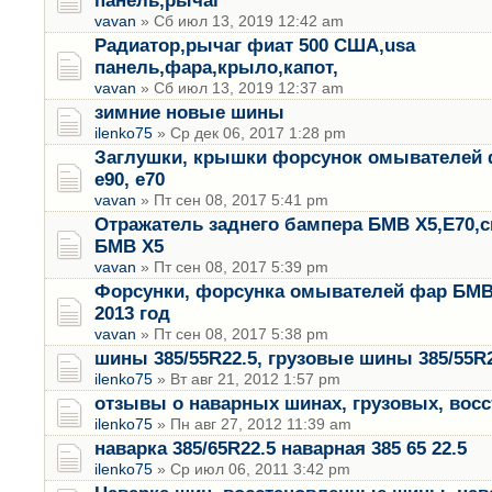
панель,рычаг
vavan
» Сб июл 13, 2019 12:42 am
Радиатор,рычаг фиат 500 США,usa
панель,фара,крыло,капот,
vavan
» Сб июл 13, 2019 12:37 am
зимние новые шины
ilenko75
» Ср дек 06, 2017 1:28 pm
Заглушки, крышки форсунок омывателей 
е90, е70
vavan
» Пт сен 08, 2017 5:41 pm
Отражатель заднего бампера БМВ Х5,Е70,
БМВ Х5
vavan
» Пт сен 08, 2017 5:39 pm
Форсунки, форсунка омывателей фар БМВ 
2013 год
vavan
» Пт сен 08, 2017 5:38 pm
шины 385/55R22.5, грузовые шины 385/55R2
ilenko75
» Вт авг 21, 2012 1:57 pm
отзывы о наварных шинах, грузовых, вос
ilenko75
» Пн авг 27, 2012 11:39 am
наварка 385/65R22.5 наварная 385 65 22.5
ilenko75
» Ср июл 06, 2011 3:42 pm