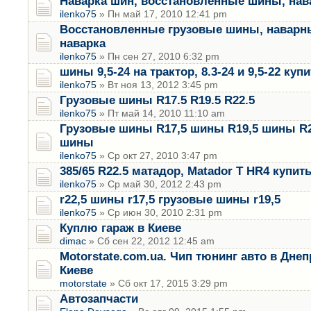
Наварка шин, восстановленные шины, нав
ilenko75
» Пн май 17, 2010 12:41 pm
Восстановленные грузовые шины, наварн
наварка
ilenko75
» Пн сен 27, 2010 6:32 pm
шины 9,5-24 на трактор, 8.3-24 и 9,5-22 куп
ilenko75
» Вт ноя 13, 2012 3:45 pm
Грузовые шины R17.5 R19.5 R22.5
ilenko75
» Пт май 14, 2010 11:10 am
Грузовые шины R17,5 шины R19,5 шины R2
шины
ilenko75
» Ср окт 27, 2010 3:47 pm
385/65 R22.5 матадор, Matador T HR4 купи
ilenko75
» Ср май 30, 2012 2:43 pm
r22,5 шины r17,5 грузовые шины r19,5
ilenko75
» Ср июн 30, 2010 2:31 pm
Куплю гараж в Киеве
dimac
» Сб сен 22, 2012 12:45 am
Motorstate.com.ua. Чип тюнинг авто в Дне
Киеве
motorstate
» Сб окт 17, 2015 3:29 pm
Автозапчасти