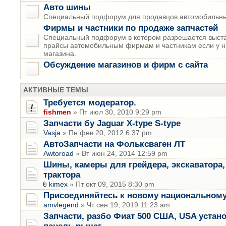
Авто шины
Специальный подфорум для продавцов автомобильны
Фирмы и частники по продаже запчастей
Специальный подфорум в котором разрешается выста
прайсы автомобильным фирмам и частникам если у н
магазина.
Обсуждение магазинов и фирм с сайта
АКТИВНЫЕ ТЕМЫ
Требуется модератор.
fishmen
» Пт июл 30, 2010 9:29 pm
Запчасти бу Jaguar X-type S-type
Vasja
» Пн фев 20, 2012 6:37 pm
АвтоЗапчасти на Фольксваген ЛТ
Awtoroad
» Вт июн 24, 2014 12:59 pm
Шины, камеры для грейдера, экскаватора, 
трактора
kimex
» Пт окт 09, 2015 8:30 pm
Присоединяйтесь к новому национальному
amvlegend
» Чт сен 19, 2019 11:23 am
Запчасти, разбо Фиат 500 США, USA устан