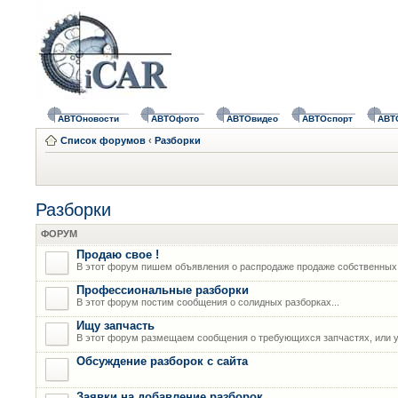
АВТОновости
АВТОфото
АВТОвидео
АВТОспорт
АВТ
Список форумов
‹
Разборки
Разборки
ФОРУМ
Продаю свое !
В этот форум пишем объявления о распродаже продаже собственных
Профессиональные разборки
В этот форум постим сообщения о солидных разборках...
Ищу запчасть
В этот форум размещаем сообщения о требующихся запчастях, или у
Обсуждение разборок с сайта
Заявки на добавление разборок