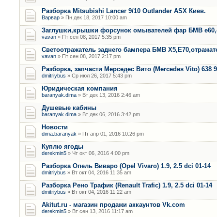
Разборка Mitsubishi Lancer 9/10 Outlander ASX Киев.
Варвар
» Пн дек 18, 2017 10:00 am
Заглушки,крышки форсунок омывателей фар БМВ е60,
vavan
» Пт сен 08, 2017 5:35 pm
Светоотражатель заднего бампера БМВ Х5,Е70,отража
vavan
» Пт сен 08, 2017 2:17 pm
Разборка, запчасти Мерседес Вито (Mercedes Vito) 638 9
dmitriybus
» Ср июл 26, 2017 5:43 pm
Юридическая компания
baranyak.dima
» Вт дек 13, 2016 2:46 am
Душевые кабины
baranyak.dima
» Вт дек 06, 2016 3:42 pm
Новости
dima.baranyak
» Пт апр 01, 2016 10:26 pm
Куплю ягоды
derekmin5
» Чт окт 06, 2016 4:00 pm
Разборка Опель Виваро (Opel Vivaro) 1.9, 2.5 dci 01-14
dmitriybus
» Вт окт 04, 2016 11:35 am
Разборка Рено Трафик (Renault Trafic) 1.9, 2.5 dci 01-14
dmitriybus
» Вт окт 04, 2016 11:22 am
Akitut.ru - магазин продажи аккаунтов Vk.com
derekmin5
» Вт сен 13, 2016 11:17 am