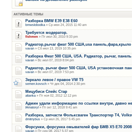
АКТИВНЫЕ ТЕМЫ
Разборка BMW E39 E38 E60
bmwslobodka
» Ср июн 24, 2015 11:40 am
Требуется модератор.
fishmen
» Пт июл 30, 2010 9:33 pm
Радиатор,рычаг фиат 500 США,usa панель,фара,крыло
vavan
» Сб июл 13, 2019 10:35 pm
Разборка Фиат 500 США, USA. Радиатор, рычаг, панель 
vavan
» Вс июл 07, 2019 8:04 pm
Радиатор, рычаг фиат 500 США, USA установочная пан
vavan
» Вс июл 07, 2019 7:53 pm
Зеркало левое / правое VW T5
semen.kovsch
» Чт дек 04, 2014 2:30 pm
Мицубиси Спейс Стар
altanka
» Пт ноя 02, 2012 12:12 pm
Админ удали информацию по ссылки внутри, давно не
lAmatoryl
» Пт окт 12, 2018 9:41 am
Разборка, запчасти Фольксваген Транспортер Т4, Volk
dmitriybus
» Ср июл 26, 2017 5:45 pm
Форсунки, форсунка омывателей фар БМВ Х5 Е70 2008 
vavan
» Пт сен 08, 2017 5:37 pm