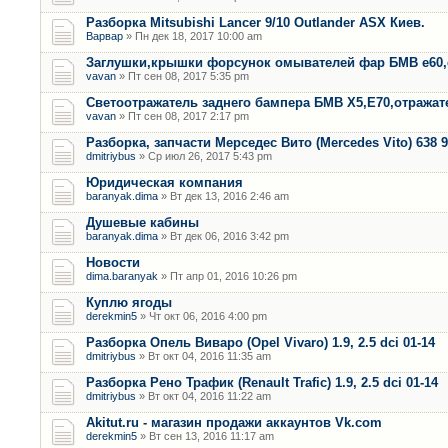
Разборка Mitsubishi Lancer 9/10 Outlander ASX Киев.
Варвар
» Пн дек 18, 2017 10:00 am
Заглушки,крышки форсунок омывателей фар БМВ е60,
vavan
» Пт сен 08, 2017 5:35 pm
Светоотражатель заднего бампера БМВ Х5,Е70,отража
vavan
» Пт сен 08, 2017 2:17 pm
Разборка, запчасти Мерседес Вито (Mercedes Vito) 638 9
dmitriybus
» Ср июл 26, 2017 5:43 pm
Юридическая компания
baranyak.dima
» Вт дек 13, 2016 2:46 am
Душевые кабины
baranyak.dima
» Вт дек 06, 2016 3:42 pm
Новости
dima.baranyak
» Пт апр 01, 2016 10:26 pm
Куплю ягоды
derekmin5
» Чт окт 06, 2016 4:00 pm
Разборка Опель Виваро (Opel Vivaro) 1.9, 2.5 dci 01-14
dmitriybus
» Вт окт 04, 2016 11:35 am
Разборка Рено Трафик (Renault Trafic) 1.9, 2.5 dci 01-14
dmitriybus
» Вт окт 04, 2016 11:22 am
Akitut.ru - магазин продажи аккаунтов Vk.com
derekmin5
» Вт сен 13, 2016 11:17 am