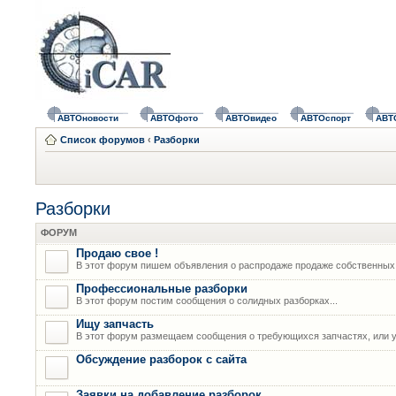
АВТОновости
АВТОфото
АВТОвидео
АВТОспорт
АВТ
Список форумов
‹
Разборки
Разборки
ФОРУМ
Продаю свое !
В этот форум пишем объявления о распродаже продаже собственных
Профессиональные разборки
В этот форум постим сообщения о солидных разборках...
Ищу запчасть
В этот форум размещаем сообщения о требующихся запчастях, или у
Обсуждение разборок с сайта
Заявки на добавление разборок