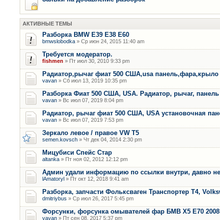
АКТИВНЫЕ ТЕМЫ
Разборка BMW E39 E38 E60
bmwslobodka
» Ср июн 24, 2015 11:40 am
Требуется модератор.
fishmen
» Пт июл 30, 2010 9:33 pm
Радиатор,рычаг фиат 500 США,usa панель,фара,крыло
vavan
» Сб июл 13, 2019 10:35 pm
Разборка Фиат 500 США, USA. Радиатор, рычаг, панель 
vavan
» Вс июл 07, 2019 8:04 pm
Радиатор, рычаг фиат 500 США, USA установочная пан
vavan
» Вс июл 07, 2019 7:53 pm
Зеркало левое / правое VW T5
semen.kovsch
» Чт дек 04, 2014 2:30 pm
Мицубиси Спейс Стар
altanka
» Пт ноя 02, 2012 12:12 pm
Админ удали информацию по ссылки внутри, давно не
lAmatoryl
» Пт окт 12, 2018 9:41 am
Разборка, запчасти Фольксваген Транспортер Т4, Volk
dmitriybus
» Ср июл 26, 2017 5:45 pm
Форсунки, форсунка омывателей фар БМВ Х5 Е70 2008 
vavan
» Пт сен 08, 2017 5:37 pm