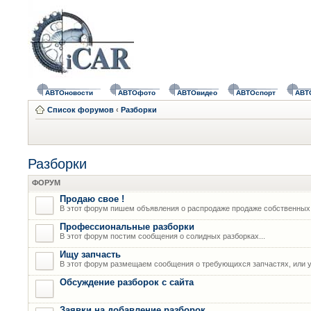
АВТОновости
АВТОфото
АВТОвидео
АВТОспорт
АВТ
Список форумов
‹
Разборки
Разборки
ФОРУМ
Продаю свое !
В этот форум пишем объявления о распродаже продаже собственных
Профессиональные разборки
В этот форум постим сообщения о солидных разборках...
Ищу запчасть
В этот форум размещаем сообщения о требующихся запчастях, или у
Обсуждение разборок с сайта
Заявки на добавление разборок