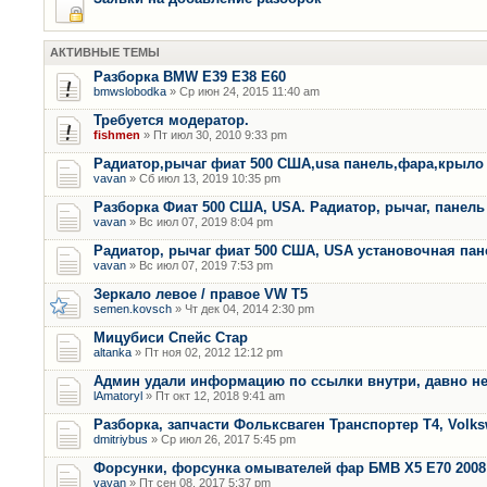
АКТИВНЫЕ ТЕМЫ
Разборка BMW E39 E38 E60
bmwslobodka
» Ср июн 24, 2015 11:40 am
Требуется модератор.
fishmen
» Пт июл 30, 2010 9:33 pm
Радиатор,рычаг фиат 500 США,usa панель,фара,крыло
vavan
» Сб июл 13, 2019 10:35 pm
Разборка Фиат 500 США, USA. Радиатор, рычаг, панель 
vavan
» Вс июл 07, 2019 8:04 pm
Радиатор, рычаг фиат 500 США, USA установочная пан
vavan
» Вс июл 07, 2019 7:53 pm
Зеркало левое / правое VW T5
semen.kovsch
» Чт дек 04, 2014 2:30 pm
Мицубиси Спейс Стар
altanka
» Пт ноя 02, 2012 12:12 pm
Админ удали информацию по ссылки внутри, давно не
lAmatoryl
» Пт окт 12, 2018 9:41 am
Разборка, запчасти Фольксваген Транспортер Т4, Volk
dmitriybus
» Ср июл 26, 2017 5:45 pm
Форсунки, форсунка омывателей фар БМВ Х5 Е70 2008 
vavan
» Пт сен 08, 2017 5:37 pm