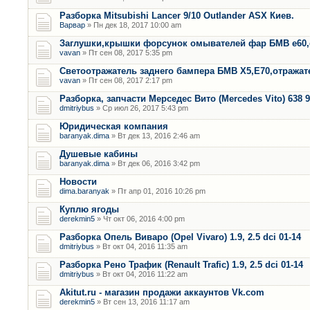
Разборка Mitsubishi Lancer 9/10 Outlander ASX Киев.
Варвар
» Пн дек 18, 2017 10:00 am
Заглушки,крышки форсунок омывателей фар БМВ е60,
vavan
» Пт сен 08, 2017 5:35 pm
Светоотражатель заднего бампера БМВ Х5,Е70,отража
vavan
» Пт сен 08, 2017 2:17 pm
Разборка, запчасти Мерседес Вито (Mercedes Vito) 638 9
dmitriybus
» Ср июл 26, 2017 5:43 pm
Юридическая компания
baranyak.dima
» Вт дек 13, 2016 2:46 am
Душевые кабины
baranyak.dima
» Вт дек 06, 2016 3:42 pm
Новости
dima.baranyak
» Пт апр 01, 2016 10:26 pm
Куплю ягоды
derekmin5
» Чт окт 06, 2016 4:00 pm
Разборка Опель Виваро (Opel Vivaro) 1.9, 2.5 dci 01-14
dmitriybus
» Вт окт 04, 2016 11:35 am
Разборка Рено Трафик (Renault Trafic) 1.9, 2.5 dci 01-14
dmitriybus
» Вт окт 04, 2016 11:22 am
Akitut.ru - магазин продажи аккаунтов Vk.com
derekmin5
» Вт сен 13, 2016 11:17 am