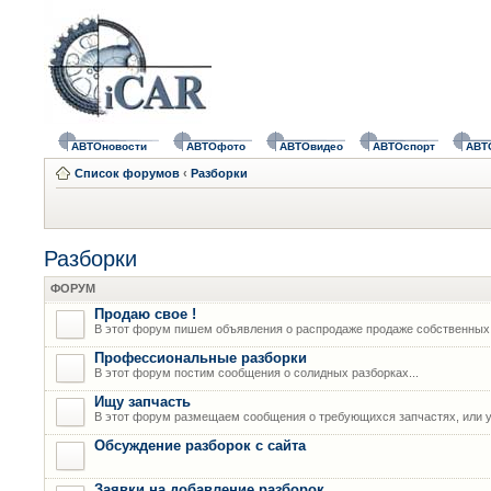
АВТОновости
АВТОфото
АВТОвидео
АВТОспорт
АВТ
Список форумов
‹
Разборки
Разборки
ФОРУМ
Продаю свое !
В этот форум пишем объявления о распродаже продаже собственных
Профессиональные разборки
В этот форум постим сообщения о солидных разборках...
Ищу запчасть
В этот форум размещаем сообщения о требующихся запчастях, или у
Обсуждение разборок с сайта
Заявки на добавление разборок