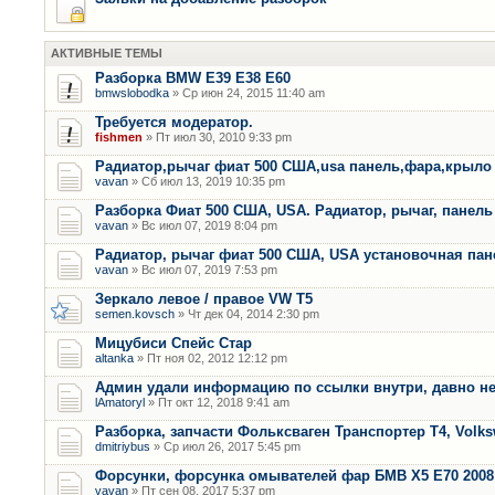
АКТИВНЫЕ ТЕМЫ
Разборка BMW E39 E38 E60
bmwslobodka
» Ср июн 24, 2015 11:40 am
Требуется модератор.
fishmen
» Пт июл 30, 2010 9:33 pm
Радиатор,рычаг фиат 500 США,usa панель,фара,крыло
vavan
» Сб июл 13, 2019 10:35 pm
Разборка Фиат 500 США, USA. Радиатор, рычаг, панель 
vavan
» Вс июл 07, 2019 8:04 pm
Радиатор, рычаг фиат 500 США, USA установочная пан
vavan
» Вс июл 07, 2019 7:53 pm
Зеркало левое / правое VW T5
semen.kovsch
» Чт дек 04, 2014 2:30 pm
Мицубиси Спейс Стар
altanka
» Пт ноя 02, 2012 12:12 pm
Админ удали информацию по ссылки внутри, давно не
lAmatoryl
» Пт окт 12, 2018 9:41 am
Разборка, запчасти Фольксваген Транспортер Т4, Volk
dmitriybus
» Ср июл 26, 2017 5:45 pm
Форсунки, форсунка омывателей фар БМВ Х5 Е70 2008 
vavan
» Пт сен 08, 2017 5:37 pm