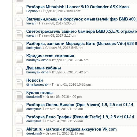
Разборка Mitsubishi Lancer 9/10 Outlander ASX Киев.
Варвар
» Пн дек 18, 2017 10:00 am
Заглушки,крышки форсунок омывателей фар БМВ е60,
vavan
» Пт сен 08, 2017 5:35 pm
Светоотражатель заднего бампера БМВ Х5,Е70,отража
vavan
» Пт сен 08, 2017 2:17 pm
Разборка, запчасти Мерседес Вито (Mercedes Vito) 638 9
dmitriybus
» Ср июл 26, 2017 5:43 pm
Юридическая компания
baranyak.dima
» Вт дек 13, 2016 2:46 am
Душевые кабины
baranyak.dima
» Вт дек 06, 2016 3:42 pm
Новости
dima.baranyak
» Пт апр 01, 2016 10:26 pm
Куплю ягоды
derekmin5
» Чт окт 06, 2016 4:00 pm
Разборка Опель Виваро (Opel Vivaro) 1.9, 2.5 dci 01-14
dmitriybus
» Вт окт 04, 2016 11:35 am
Разборка Рено Трафик (Renault Trafic) 1.9, 2.5 dci 01-14
dmitriybus
» Вт окт 04, 2016 11:22 am
Akitut.ru - магазин продажи аккаунтов Vk.com
derekmin5
» Вт сен 13, 2016 11:17 am