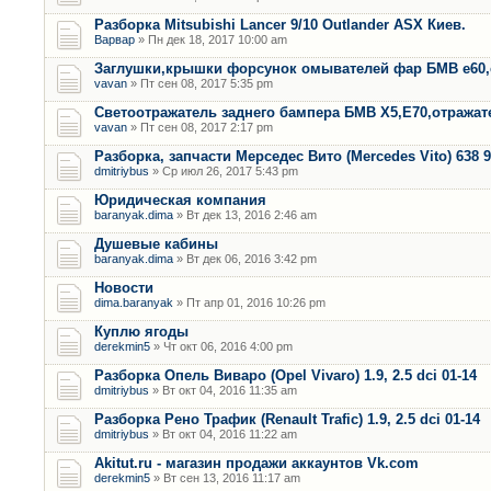
Разборка Mitsubishi Lancer 9/10 Outlander ASX Киев.
Варвар
» Пн дек 18, 2017 10:00 am
Заглушки,крышки форсунок омывателей фар БМВ е60,
vavan
» Пт сен 08, 2017 5:35 pm
Светоотражатель заднего бампера БМВ Х5,Е70,отража
vavan
» Пт сен 08, 2017 2:17 pm
Разборка, запчасти Мерседес Вито (Mercedes Vito) 638 9
dmitriybus
» Ср июл 26, 2017 5:43 pm
Юридическая компания
baranyak.dima
» Вт дек 13, 2016 2:46 am
Душевые кабины
baranyak.dima
» Вт дек 06, 2016 3:42 pm
Новости
dima.baranyak
» Пт апр 01, 2016 10:26 pm
Куплю ягоды
derekmin5
» Чт окт 06, 2016 4:00 pm
Разборка Опель Виваро (Opel Vivaro) 1.9, 2.5 dci 01-14
dmitriybus
» Вт окт 04, 2016 11:35 am
Разборка Рено Трафик (Renault Trafic) 1.9, 2.5 dci 01-14
dmitriybus
» Вт окт 04, 2016 11:22 am
Akitut.ru - магазин продажи аккаунтов Vk.com
derekmin5
» Вт сен 13, 2016 11:17 am