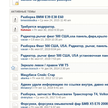
АКТИВНЫЕ ТЕМЫ
Разборка BMW E39 E38 E60
bmwslobodka
» Ср июн 24, 2015 11:40 am
Требуется модератор.
fishmen
» Пт июл 30, 2010 9:33 pm
Радиатор,рычаг фиат 500 США,usa панель,фара,крыло
vavan
» Сб июл 13, 2019 10:35 pm
Разборка Фиат 500 США, USA. Радиатор, рычаг, панель 
vavan
» Вс июл 07, 2019 8:04 pm
Радиатор, рычаг фиат 500 США, USA установочная пан
vavan
» Вс июл 07, 2019 7:53 pm
Зеркало левое / правое VW T5
semen.kovsch
» Чт дек 04, 2014 2:30 pm
Мицубиси Спейс Стар
altanka
» Пт ноя 02, 2012 12:12 pm
Админ удали информацию по ссылки внутри, давно не
lAmatoryl
» Пт окт 12, 2018 9:41 am
Разборка, запчасти Фольксваген Транспортер Т4, Volk
dmitriybus
» Ср июл 26, 2017 5:45 pm
Форсунки, форсунка омывателей фар БМВ Х5 Е70 2008 
vavan
» Пт сен 08, 2017 5:37 pm