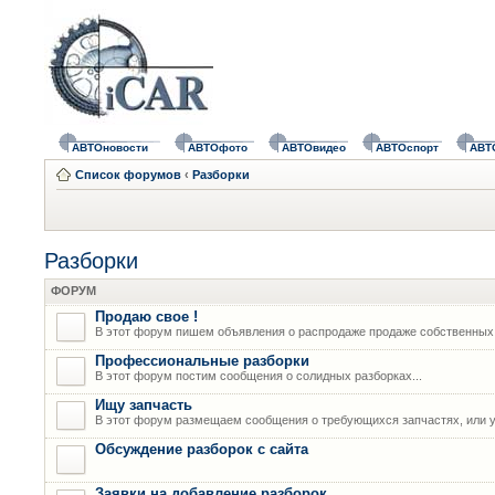
АВТОновости
АВТОфото
АВТОвидео
АВТОспорт
АВТ
Список форумов
‹
Разборки
Разборки
ФОРУМ
Продаю свое !
В этот форум пишем объявления о распродаже продаже собственных
Профессиональные разборки
В этот форум постим сообщения о солидных разборках...
Ищу запчасть
В этот форум размещаем сообщения о требующихся запчастях, или у
Обсуждение разборок с сайта
Заявки на добавление разборок