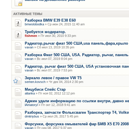
АКТИВНЫЕ ТЕМЫ
Разборка BMW E39 E38 E60
bmwslobodka
» Ср июн 24, 2015 11:40 am
Требуется модератор.
fishmen
» Пт июл 30, 2010 9:33 pm
Радиатор,рычаг фиат 500 США,usa панель,фара,крыло
vavan
» Сб июл 13, 2019 10:35 pm
Разборка Фиат 500 США, USA. Радиатор, рычаг, панель 
vavan
» Вс июл 07, 2019 8:04 pm
Радиатор, рычаг фиат 500 США, USA установочная пан
vavan
» Вс июл 07, 2019 7:53 pm
Зеркало левое / правое VW T5
semen.kovsch
» Чт дек 04, 2014 2:30 pm
Мицубиси Спейс Стар
altanka
» Пт ноя 02, 2012 12:12 pm
Админ удали информацию по ссылки внутри, давно не
lAmatoryl
» Пт окт 12, 2018 9:41 am
Разборка, запчасти Фольксваген Транспортер Т4, Volk
dmitriybus
» Ср июл 26, 2017 5:45 pm
Форсунки, форсунка омывателей фар БМВ Х5 Е70 2008 
vavan
» Пт сен 08, 2017 5:37 pm