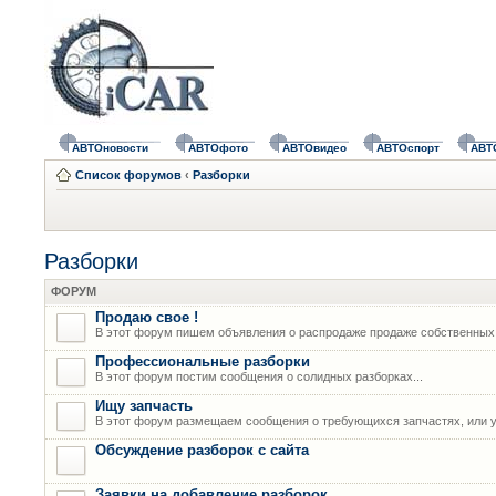
АВТОновости
АВТОфото
АВТОвидео
АВТОспорт
АВТ
Список форумов
‹
Разборки
Разборки
ФОРУМ
Продаю свое !
В этот форум пишем объявления о распродаже продаже собственных
Профессиональные разборки
В этот форум постим сообщения о солидных разборках...
Ищу запчасть
В этот форум размещаем сообщения о требующихся запчастях, или у
Обсуждение разборок с сайта
Заявки на добавление разборок