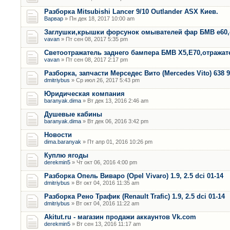
Разборка Mitsubishi Lancer 9/10 Outlander ASX Киев.
Варвар
» Пн дек 18, 2017 10:00 am
Заглушки,крышки форсунок омывателей фар БМВ е60,
vavan
» Пт сен 08, 2017 5:35 pm
Светоотражатель заднего бампера БМВ Х5,Е70,отража
vavan
» Пт сен 08, 2017 2:17 pm
Разборка, запчасти Мерседес Вито (Mercedes Vito) 638 9
dmitriybus
» Ср июл 26, 2017 5:43 pm
Юридическая компания
baranyak.dima
» Вт дек 13, 2016 2:46 am
Душевые кабины
baranyak.dima
» Вт дек 06, 2016 3:42 pm
Новости
dima.baranyak
» Пт апр 01, 2016 10:26 pm
Куплю ягоды
derekmin5
» Чт окт 06, 2016 4:00 pm
Разборка Опель Виваро (Opel Vivaro) 1.9, 2.5 dci 01-14
dmitriybus
» Вт окт 04, 2016 11:35 am
Разборка Рено Трафик (Renault Trafic) 1.9, 2.5 dci 01-14
dmitriybus
» Вт окт 04, 2016 11:22 am
Akitut.ru - магазин продажи аккаунтов Vk.com
derekmin5
» Вт сен 13, 2016 11:17 am