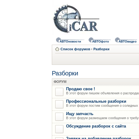
АВТОновости
АВТОфото
АВТОвидео
Список форумов
‹
Разборки
Разборки
ФОРУМ
Продаю свое !
В этот форум пишем объявления о распрода
Профессиональные разборки
В этот форум постим сообщения о солидных р
Ищу запчасть
В этот форум размещаем сообщения о требую
Обсуждение разборок с сайта
Заявки на добавление разборок