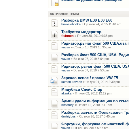
АКТИВНЫЕ ТЕМЫ
Разборка BMW E39 E38 E60
bmwslobodka
» Ср июн 24, 2015 11:40 am
Требуется модератор.
fishmen
» Пт июл 30, 2010 9:33 pm
Радиатор,рычаг фиат 500 США,usa 
vavan
» Сб июл 13, 2019 10:35 pm
Разборка Фиат 500 США, USA. Радиат
vavan
» Вс июл 07, 2019 8:04 pm
Радиатор, рычаг фиат 500 США, US
vavan
» Вс июл 07, 2019 7:53 pm
Зеркало левое / правое VW T5
semen.kovsch
» Чт дек 04, 2014 2:30 pm
Мицубиси Спейс Стар
altanka
» Пт ноя 02, 2012 12:12 pm
Админ удали информацию по ссылки
lAmatoryl
» Пт окт 12, 2018 9:41 am
Разборка, запчасти Фольксваген Тр
dmitriybus
» Ср июл 26, 2017 5:45 pm
Форсунки, форсунка омывателей фар
vavan
» Пт сен 08, 2017 5:37 pm