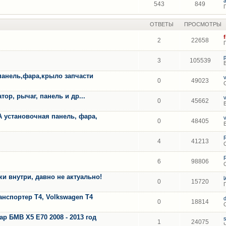
543
849
ОТВЕТЫ
ПРОСМОТРЫ
2
22658
3
105539
панель,фара,крыло запчасти
0
49023
ор, рычаг, панель и др...
0
45662
A установочная панель, фара,
0
48405
4
41213
6
98806
 внутри, давно не актуально!
0
15720
анспортер Т4, Volkswagen T4
0
18814
 БМВ Х5 Е70 2008 - 2013 год
1
24075