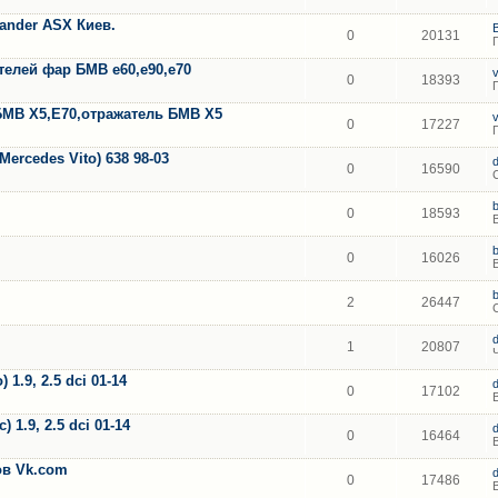
lander ASX Киев.
0
20131
елей фар БМВ е60,е90,е70
0
18393
БМВ Х5,Е70,отражатель БМВ Х5
0
17227
ercedes Vito) 638 98-03
0
16590
0
18593
0
16026
2
26447
1
20807
1.9, 2.5 dci 01-14
0
17102
 1.9, 2.5 dci 01-14
0
16464
тов Vk.com
0
17486