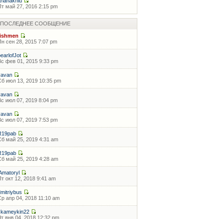
arianaknlu
Пт май 27, 2016 2:15 pm
ПОСЛЕДНЕЕ СООБЩЕНИЕ
fishmen
Пн сен 28, 2015 7:07 pm
pearlofJot
Вс фев 01, 2015 9:33 pm
vavan
Сб июл 13, 2019 10:35 pm
vavan
Вс июл 07, 2019 8:04 pm
vavan
Вс июл 07, 2019 7:53 pm
R19pab
Сб май 25, 2019 4:31 am
R19pab
Сб май 25, 2019 4:28 am
lAmatoryl
Пт окт 12, 2018 9:41 am
dmitriybus
Ср апр 04, 2018 11:10 am
skameykin22
Чт янв 04, 2018 12:32 pm