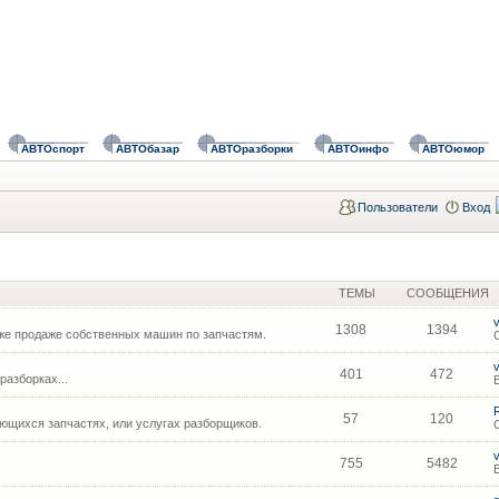
АВТОспорт
АВТОбазар
АВТОразборки
АВТОинфо
АВТОюмор
Пользователи
Вход
ТЕМЫ
СООБЩЕНИЯ
1308
1394
же продаже собственных машин по запчастям.
401
472
азборках...
57
120
щихся запчастях, или услугах разборщиков.
755
5482