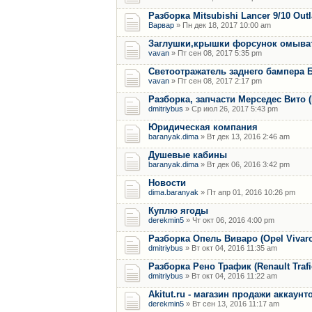
Разборка Mitsubishi Lancer 9/10 Out
Варвар
» Пн дек 18, 2017 10:00 am
Заглушки,крышки форсунок омыват
vavan
» Пт сен 08, 2017 5:35 pm
Светоотражатель заднего бампера 
vavan
» Пт сен 08, 2017 2:17 pm
Разборка, запчасти Мерседес Вито (M
dmitriybus
» Ср июл 26, 2017 5:43 pm
Юридическая компания
baranyak.dima
» Вт дек 13, 2016 2:46 am
Душевые кабины
baranyak.dima
» Вт дек 06, 2016 3:42 pm
Новости
dima.baranyak
» Пт апр 01, 2016 10:26 pm
Куплю ягоды
derekmin5
» Чт окт 06, 2016 4:00 pm
Разборка Опель Виваро (Opel Vivaro) 
dmitriybus
» Вт окт 04, 2016 11:35 am
Разборка Рено Трафик (Renault Trafic)
dmitriybus
» Вт окт 04, 2016 11:22 am
Akitut.ru - магазин продажи аккаун
derekmin5
» Вт сен 13, 2016 11:17 am