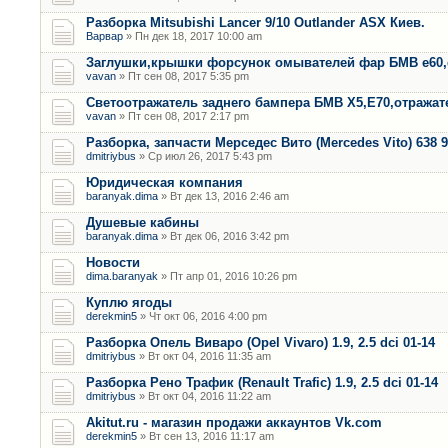
Разборка Mitsubishi Lancer 9/10 Outlander ASX Киев.
Варвар
» Пн дек 18, 2017 10:00 am
Заглушки,крышки форсунок омывателей фар БМВ е60,
vavan
» Пт сен 08, 2017 5:35 pm
Светоотражатель заднего бампера БМВ Х5,Е70,отража
vavan
» Пт сен 08, 2017 2:17 pm
Разборка, запчасти Мерседес Вито (Mercedes Vito) 638 9
dmitriybus
» Ср июл 26, 2017 5:43 pm
Юридическая компания
baranyak.dima
» Вт дек 13, 2016 2:46 am
Душевые кабины
baranyak.dima
» Вт дек 06, 2016 3:42 pm
Новости
dima.baranyak
» Пт апр 01, 2016 10:26 pm
Куплю ягоды
derekmin5
» Чт окт 06, 2016 4:00 pm
Разборка Опель Виваро (Opel Vivaro) 1.9, 2.5 dci 01-14
dmitriybus
» Вт окт 04, 2016 11:35 am
Разборка Рено Трафик (Renault Trafic) 1.9, 2.5 dci 01-14
dmitriybus
» Вт окт 04, 2016 11:22 am
Akitut.ru - магазин продажи аккаунтов Vk.com
derekmin5
» Вт сен 13, 2016 11:17 am