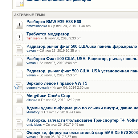
АКТИВНЫЕ ТЕМЫ
Разборка BMW E39 E38 E60
bmwslobodka
» Ср июн 24, 2015 11:40 am
Требуется модератор.
fishmen
» Пт июл 30, 2010 9:33 pm
Радиатор,рычаг фиат 500 США,usa панель,фара,крыло
vavan
» Сб июл 13, 2019 10:35 pm
Разборка Фиат 500 США, USA. Радиатор, рычаг, панель 
vavan
» Вс июл 07, 2019 8:04 pm
Радиатор, рычаг фиат 500 США, USA установочная пан
vavan
» Вс июл 07, 2019 7:53 pm
Зеркало левое / правое VW T5
semen.kovsch
» Чт дек 04, 2014 2:30 pm
Мицубиси Спейс Стар
altanka
» Пт ноя 02, 2012 12:12 pm
Админ удали информацию по ссылки внутри, давно не
lAmatoryl
» Пт окт 12, 2018 9:41 am
Разборка, запчасти Фольксваген Транспортер Т4, Volk
dmitriybus
» Ср июл 26, 2017 5:45 pm
Форсунки, форсунка омывателей фар БМВ Х5 Е70 2008 
vavan
» Пт сен 08, 2017 5:37 pm