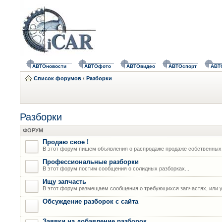
АВТОновости
АВТОфото
АВТОвидео
АВТОспорт
АВТ
Список форумов
‹
Разборки
Разборки
ФОРУМ
Продаю свое !
В этот форум пишем объявления о распродаже продаже собственных
Профессиональные разборки
В этот форум постим сообщения о солидных разборках...
Ищу запчасть
В этот форум размещаем сообщения о требующихся запчастях, или у
Обсуждение разборок с сайта
Заявки на добавление разборок