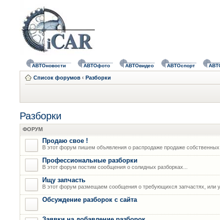
АВТОновости
АВТОфото
АВТОвидео
АВТОспорт
АВТ
Список форумов
‹
Разборки
Разборки
ФОРУМ
Продаю свое !
В этот форум пишем объявления о распродаже продаже собственных
Профессиональные разборки
В этот форум постим сообщения о солидных разборках...
Ищу запчасть
В этот форум размещаем сообщения о требующихся запчастях, или у
Обсуждение разборок с сайта
Заявки на добавление разборок