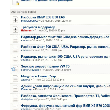
АКТИВНЫЕ ТЕМЫ
Разборка BMW E39 E38 E60
bmwslobodka
» Ср июн 24, 2015 11:40 am
Требуется модератор.
fishmen
» Пт июл 30, 2010 9:33 pm
Радиатор,рычаг фиат 500 США,usa панель,фара,крыло
vavan
» Сб июл 13, 2019 10:35 pm
Разборка Фиат 500 США, USA. Радиатор, рычаг, панель 
vavan
» Вс июл 07, 2019 8:04 pm
Радиатор, рычаг фиат 500 США, USA установочная пан
vavan
» Вс июл 07, 2019 7:53 pm
Зеркало левое / правое VW T5
semen.kovsch
» Чт дек 04, 2014 2:30 pm
Мицубиси Спейс Стар
altanka
» Пт ноя 02, 2012 12:12 pm
Админ удали информацию по ссылки внутри, давно не
lAmatoryl
» Пт окт 12, 2018 9:41 am
Разборка, запчасти Фольксваген Транспортер Т4, Volk
dmitriybus
» Ср июл 26, 2017 5:45 pm
Форсунки, форсунка омывателей фар БМВ Х5 Е70 2008 
vavan
» Пт сен 08, 2017 5:37 pm