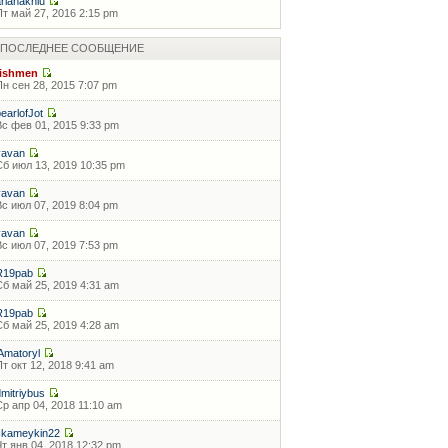
arianaknlu
Пт май 27, 2016 2:15 pm
ПОСЛЕДНЕЕ СООБЩЕНИЕ
fishmen
Пн сен 28, 2015 7:07 pm
pearlofJot
Вс фев 01, 2015 9:33 pm
vavan
Сб июл 13, 2019 10:35 pm
vavan
Вс июл 07, 2019 8:04 pm
vavan
Вс июл 07, 2019 7:53 pm
R19pab
Сб май 25, 2019 4:31 am
R19pab
Сб май 25, 2019 4:28 am
lAmatoryl
Пт окт 12, 2018 9:41 am
dmitriybus
Ср апр 04, 2018 11:10 am
skameykin22
Чт янв 04, 2018 12:32 pm