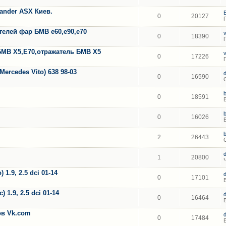
lander ASX Киев.
0
20127
елей фар БМВ е60,е90,е70
0
18390
БМВ Х5,Е70,отражатель БМВ Х5
0
17226
ercedes Vito) 638 98-03
0
16590
0
18591
0
16026
2
26443
1
20800
1.9, 2.5 dci 01-14
0
17101
 1.9, 2.5 dci 01-14
0
16464
тов Vk.com
0
17484