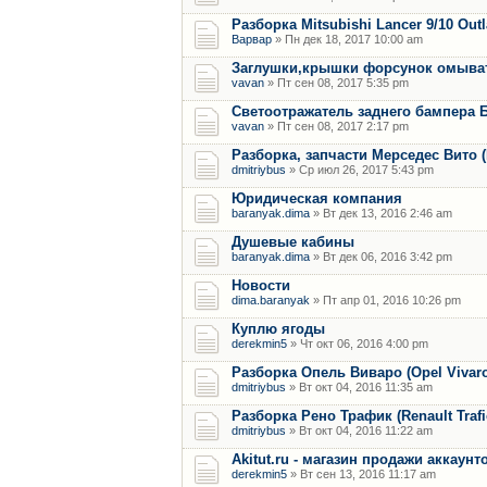
Разборка Mitsubishi Lancer 9/10 Out
Варвар
» Пн дек 18, 2017 10:00 am
Заглушки,крышки форсунок омыват
vavan
» Пт сен 08, 2017 5:35 pm
Светоотражатель заднего бампера 
vavan
» Пт сен 08, 2017 2:17 pm
Разборка, запчасти Мерседес Вито (M
dmitriybus
» Ср июл 26, 2017 5:43 pm
Юридическая компания
baranyak.dima
» Вт дек 13, 2016 2:46 am
Душевые кабины
baranyak.dima
» Вт дек 06, 2016 3:42 pm
Новости
dima.baranyak
» Пт апр 01, 2016 10:26 pm
Куплю ягоды
derekmin5
» Чт окт 06, 2016 4:00 pm
Разборка Опель Виваро (Opel Vivaro) 
dmitriybus
» Вт окт 04, 2016 11:35 am
Разборка Рено Трафик (Renault Trafic)
dmitriybus
» Вт окт 04, 2016 11:22 am
Akitut.ru - магазин продажи аккаун
derekmin5
» Вт сен 13, 2016 11:17 am