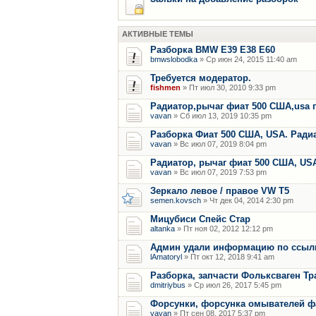
АКТИВНЫЕ ТЕМЫ
Разборка BMW E39 E38 E60
bmwslobodka
» Ср июн 24, 2015 11:40 am
Требуется модератор.
fishmen
» Пт июл 30, 2010 9:33 pm
Радиатор,рычаг фиат 500 США,usa 
vavan
» Сб июл 13, 2019 10:35 pm
Разборка Фиат 500 США, USA. Радиат
vavan
» Вс июл 07, 2019 8:04 pm
Радиатор, рычаг фиат 500 США, US
vavan
» Вс июл 07, 2019 7:53 pm
Зеркало левое / правое VW T5
semen.kovsch
» Чт дек 04, 2014 2:30 pm
Мицубиси Спейс Стар
altanka
» Пт ноя 02, 2012 12:12 pm
Админ удали информацию по ссылки
lAmatoryl
» Пт окт 12, 2018 9:41 am
Разборка, запчасти Фольксваген Тр
dmitriybus
» Ср июл 26, 2017 5:45 pm
Форсунки, форсунка омывателей фар
vavan
» Пт сен 08, 2017 5:37 pm