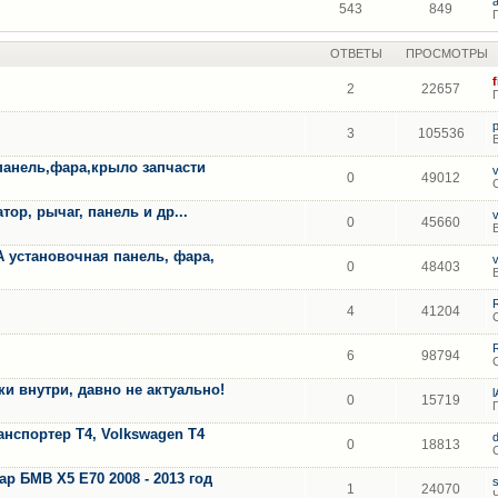
543
849
ОТВЕТЫ
ПРОСМОТРЫ
2
22657
3
105536
панель,фара,крыло запчасти
0
49012
ор, рычаг, панель и др...
0
45660
A установочная панель, фара,
0
48403
4
41204
6
98794
 внутри, давно не актуально!
0
15719
анспортер Т4, Volkswagen T4
0
18813
 БМВ Х5 Е70 2008 - 2013 год
1
24070