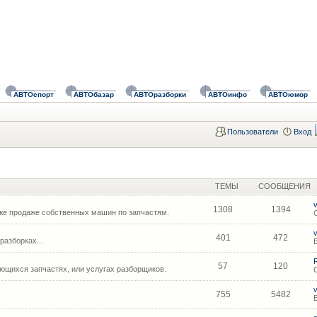
АВТОспорт
АВТОбазар
АВТОразборки
АВТОинфо
АВТОюмор
Пользователи
Вход
ТЕМЫ
СООБЩЕНИЯ
1308
1394
же продаже собственных машин по запчастям.
401
472
азборках...
57
120
щихся запчастях, или услугах разборщиков.
755
5482