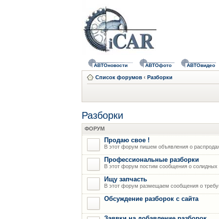
АВТОновости
АВТОфото
АВТОвидео
Список форумов
‹
Разборки
Разборки
ФОРУМ
Продаю свое !
В этот форум пишем объявления о распрода
Профессиональные разборки
В этот форум постим сообщения о солидных р
Ищу запчасть
В этот форум размещаем сообщения о требую
Обсуждение разборок с сайта
Заявки на добавление разборок