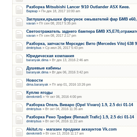
Разборка Mitsubishi Lancer 9/10 Outlander ASX Киев.
Варвар
» Пн дек 18, 2017 10:00 am
Заглушки,крышки форсунок омывателей фар БМВ е60,
vavan
» Пт сен 08, 2017 5:35 pm
Светоотражатель заднего бампера БМВ Х5,Е70,отража
vavan
» Пт сен 08, 2017 2:17 pm
Разборка, запчасти Мерседес Вито (Mercedes Vito) 638 9
dmitriybus
» Ср июл 26, 2017 5:43 pm
Юридическая компания
baranyak.dima
» Вт дек 13, 2016 2:46 am
Душевые кабины
baranyak.dima
» Вт дек 06, 2016 3:42 pm
Новости
dima.baranyak
» Пт апр 01, 2016 10:26 pm
Куплю ягоды
derekmin5
» Чт окт 06, 2016 4:00 pm
Разборка Опель Виваро (Opel Vivaro) 1.9, 2.5 dci 01-14
dmitriybus
» Вт окт 04, 2016 11:35 am
Разборка Рено Трафик (Renault Trafic) 1.9, 2.5 dci 01-14
dmitriybus
» Вт окт 04, 2016 11:22 am
Akitut.ru - магазин продажи аккаунтов Vk.com
derekmin5
» Вт сен 13, 2016 11:17 am