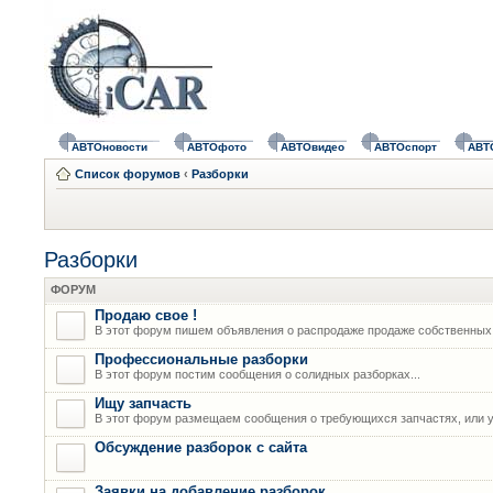
АВТОновости
АВТОфото
АВТОвидео
АВТОспорт
АВТ
Список форумов
‹
Разборки
Разборки
ФОРУМ
Продаю свое !
В этот форум пишем объявления о распродаже продаже собственных
Профессиональные разборки
В этот форум постим сообщения о солидных разборках...
Ищу запчасть
В этот форум размещаем сообщения о требующихся запчастях, или у
Обсуждение разборок с сайта
Заявки на добавление разборок