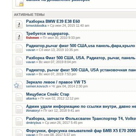
АКТИВНЫЕ ТЕМЫ
Разборка BMW E39 E38 E60
bmwslobodka
» Ср июн 24, 2015 11:40 am
Требуется модератор.
fishmen
» Пт июл 30, 2010 9:33 pm
Радиатор,рычаг фиат 500 США,usa панель,фара,крыло
vavan
» Сб июл 13, 2019 10:35 pm
Разборка Фиат 500 США, USA. Радиатор, рычаг, панель 
vavan
» Вс июл 07, 2019 8:04 pm
Радиатор, рычаг фиат 500 США, USA установочная пан
vavan
» Вс июл 07, 2019 7:53 pm
Зеркало левое / правое VW T5
semen.kovsch
» Чт дек 04, 2014 2:30 pm
Мицубиси Спейс Стар
altanka
» Пт ноя 02, 2012 12:12 pm
Админ удали информацию по ссылки внутри, давно не
lAmatoryl
» Пт окт 12, 2018 9:41 am
Разборка, запчасти Фольксваген Транспортер Т4, Volk
dmitriybus
» Ср июл 26, 2017 5:45 pm
Форсунки, форсунка омывателей фар БМВ Х5 Е70 2008 
vavan
» Пт сен 08, 2017 5:37 pm