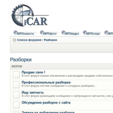
АВТОновости
АВТОфото
АВТОвидео
АВТОспорт
АВТ
Список форумов
‹
Разборки
Разборки
ФОРУМ
Продаю свое !
В этот форум пишем объявления о распродаже продаже собственных
Профессиональные разборки
В этот форум постим сообщения о солидных разборках...
Ищу запчасть
В этот форум размещаем сообщения о требующихся запчастях, или у
Обсуждение разборок с сайта
Заявки на добавление разборок