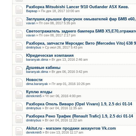
Разборка Mitsubishi Lancer 9/10 Outlander ASX Киев.
Варвар
» Пн дек 18, 2017 10:00 am
Заглушки,крышки форсунок омывателей фар БМВ е60,
vavan
» Пт сен 08, 2017 5:35 pm
Светоотражатель заднего бампера БМВ Х5,Е70,отража
vavan
» Пт сен 08, 2017 2:17 pm
Разборка, запчасти Мерседес Вито (Mercedes Vito) 638 9
dmitriybus
» Ср июл 26, 2017 5:43 pm
Юридическая компания
baranyak.dima
» Вт дек 13, 2016 2:46 am
Душевые кабины
baranyak.dima
» Вт дек 06, 2016 3:42 pm
Новости
dima.baranyak
» Пт апр 01, 2016 10:26 pm
Куплю ягоды
derekmin5
» Чт окт 06, 2016 4:00 pm
Разборка Опель Виваро (Opel Vivaro) 1.9, 2.5 dci 01-14
dmitriybus
» Вт окт 04, 2016 11:35 am
Разборка Рено Трафик (Renault Trafic) 1.9, 2.5 dci 01-14
dmitriybus
» Вт окт 04, 2016 11:22 am
Akitut.ru - магазин продажи аккаунтов Vk.com
derekmin5
» Вт сен 13, 2016 11:17 am