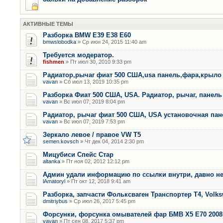
АКТИВНЫЕ ТЕМЫ
Разборка BMW E39 E38 E60
bmwslobodka
» Ср июн 24, 2015 11:40 am
Требуется модератор.
fishmen
» Пт июл 30, 2010 9:33 pm
Радиатор,рычаг фиат 500 США,usa панель,фара,крыло
vavan
» Сб июл 13, 2019 10:35 pm
Разборка Фиат 500 США, USA. Радиатор, рычаг, панель 
vavan
» Вс июл 07, 2019 8:04 pm
Радиатор, рычаг фиат 500 США, USA установочная пан
vavan
» Вс июл 07, 2019 7:53 pm
Зеркало левое / правое VW T5
semen.kovsch
» Чт дек 04, 2014 2:30 pm
Мицубиси Спейс Стар
altanka
» Пт ноя 02, 2012 12:12 pm
Админ удали информацию по ссылки внутри, давно не
lAmatoryl
» Пт окт 12, 2018 9:41 am
Разборка, запчасти Фольксваген Транспортер Т4, Volk
dmitriybus
» Ср июл 26, 2017 5:45 pm
Форсунки, форсунка омывателей фар БМВ Х5 Е70 2008 
vavan
» Пт сен 08, 2017 5:37 pm