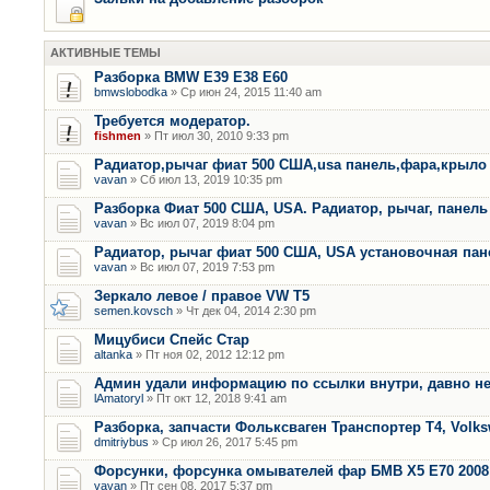
АКТИВНЫЕ ТЕМЫ
Разборка BMW E39 E38 E60
bmwslobodka
» Ср июн 24, 2015 11:40 am
Требуется модератор.
fishmen
» Пт июл 30, 2010 9:33 pm
Радиатор,рычаг фиат 500 США,usa панель,фара,крыло
vavan
» Сб июл 13, 2019 10:35 pm
Разборка Фиат 500 США, USA. Радиатор, рычаг, панель 
vavan
» Вс июл 07, 2019 8:04 pm
Радиатор, рычаг фиат 500 США, USA установочная пан
vavan
» Вс июл 07, 2019 7:53 pm
Зеркало левое / правое VW T5
semen.kovsch
» Чт дек 04, 2014 2:30 pm
Мицубиси Спейс Стар
altanka
» Пт ноя 02, 2012 12:12 pm
Админ удали информацию по ссылки внутри, давно не
lAmatoryl
» Пт окт 12, 2018 9:41 am
Разборка, запчасти Фольксваген Транспортер Т4, Volk
dmitriybus
» Ср июл 26, 2017 5:45 pm
Форсунки, форсунка омывателей фар БМВ Х5 Е70 2008 
vavan
» Пт сен 08, 2017 5:37 pm