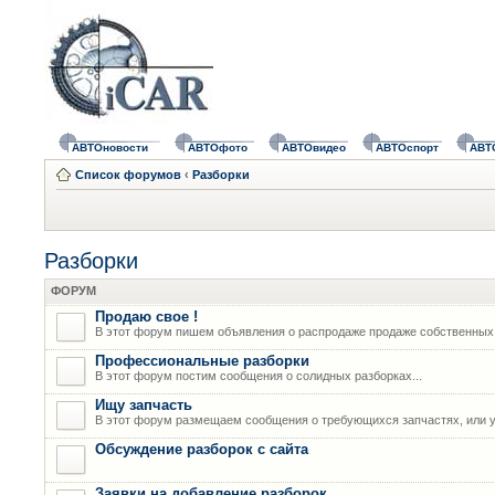
АВТОновости
АВТОфото
АВТОвидео
АВТОспорт
АВТ
Список форумов
‹
Разборки
Разборки
ФОРУМ
Продаю свое !
В этот форум пишем объявления о распродаже продаже собственных
Профессиональные разборки
В этот форум постим сообщения о солидных разборках...
Ищу запчасть
В этот форум размещаем сообщения о требующихся запчастях, или у
Обсуждение разборок с сайта
Заявки на добавление разборок