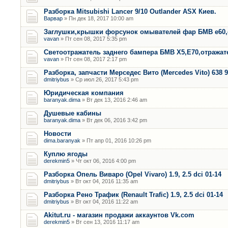
Разборка Mitsubishi Lancer 9/10 Outlander ASX Киев.
Варвар
» Пн дек 18, 2017 10:00 am
Заглушки,крышки форсунок омывателей фар БМВ е60,
vavan
» Пт сен 08, 2017 5:35 pm
Светоотражатель заднего бампера БМВ Х5,Е70,отража
vavan
» Пт сен 08, 2017 2:17 pm
Разборка, запчасти Мерседес Вито (Mercedes Vito) 638 9
dmitriybus
» Ср июл 26, 2017 5:43 pm
Юридическая компания
baranyak.dima
» Вт дек 13, 2016 2:46 am
Душевые кабины
baranyak.dima
» Вт дек 06, 2016 3:42 pm
Новости
dima.baranyak
» Пт апр 01, 2016 10:26 pm
Куплю ягоды
derekmin5
» Чт окт 06, 2016 4:00 pm
Разборка Опель Виваро (Opel Vivaro) 1.9, 2.5 dci 01-14
dmitriybus
» Вт окт 04, 2016 11:35 am
Разборка Рено Трафик (Renault Trafic) 1.9, 2.5 dci 01-14
dmitriybus
» Вт окт 04, 2016 11:22 am
Akitut.ru - магазин продажи аккаунтов Vk.com
derekmin5
» Вт сен 13, 2016 11:17 am