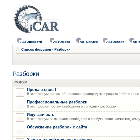
АВТОновости
АВТОфото
АВТОвидео
АВТОспорт
АВТ
Список форумов
‹
Разборки
Разборки
ФОРУМ
Продаю свое !
В этот форум пишем объявления о распродаже продаже собственных
Профессиональные разборки
В этот форум постим сообщения о солидных разборках...
Ищу запчасть
В этот форум размещаем сообщения о требующихся запчастях, или у
Обсуждение разборок с сайта
Заявки на добавление разборок