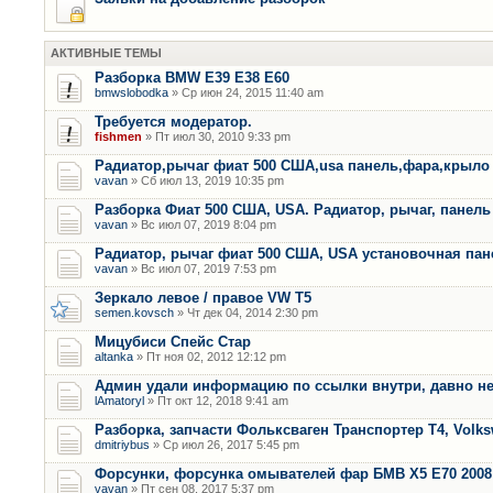
АКТИВНЫЕ ТЕМЫ
Разборка BMW E39 E38 E60
bmwslobodka
» Ср июн 24, 2015 11:40 am
Требуется модератор.
fishmen
» Пт июл 30, 2010 9:33 pm
Радиатор,рычаг фиат 500 США,usa панель,фара,крыло
vavan
» Сб июл 13, 2019 10:35 pm
Разборка Фиат 500 США, USA. Радиатор, рычаг, панель 
vavan
» Вс июл 07, 2019 8:04 pm
Радиатор, рычаг фиат 500 США, USA установочная пан
vavan
» Вс июл 07, 2019 7:53 pm
Зеркало левое / правое VW T5
semen.kovsch
» Чт дек 04, 2014 2:30 pm
Мицубиси Спейс Стар
altanka
» Пт ноя 02, 2012 12:12 pm
Админ удали информацию по ссылки внутри, давно не
lAmatoryl
» Пт окт 12, 2018 9:41 am
Разборка, запчасти Фольксваген Транспортер Т4, Volk
dmitriybus
» Ср июл 26, 2017 5:45 pm
Форсунки, форсунка омывателей фар БМВ Х5 Е70 2008 
vavan
» Пт сен 08, 2017 5:37 pm