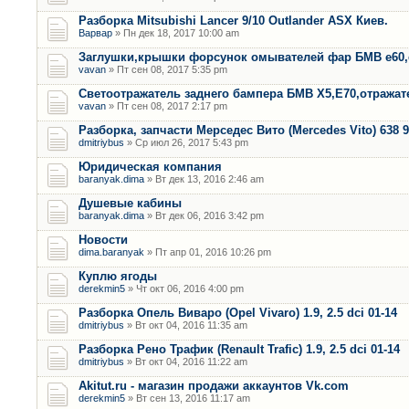
Разборка Mitsubishi Lancer 9/10 Outlander ASX Киев.
Варвар
» Пн дек 18, 2017 10:00 am
Заглушки,крышки форсунок омывателей фар БМВ е60,
vavan
» Пт сен 08, 2017 5:35 pm
Светоотражатель заднего бампера БМВ Х5,Е70,отража
vavan
» Пт сен 08, 2017 2:17 pm
Разборка, запчасти Мерседес Вито (Mercedes Vito) 638 9
dmitriybus
» Ср июл 26, 2017 5:43 pm
Юридическая компания
baranyak.dima
» Вт дек 13, 2016 2:46 am
Душевые кабины
baranyak.dima
» Вт дек 06, 2016 3:42 pm
Новости
dima.baranyak
» Пт апр 01, 2016 10:26 pm
Куплю ягоды
derekmin5
» Чт окт 06, 2016 4:00 pm
Разборка Опель Виваро (Opel Vivaro) 1.9, 2.5 dci 01-14
dmitriybus
» Вт окт 04, 2016 11:35 am
Разборка Рено Трафик (Renault Trafic) 1.9, 2.5 dci 01-14
dmitriybus
» Вт окт 04, 2016 11:22 am
Akitut.ru - магазин продажи аккаунтов Vk.com
derekmin5
» Вт сен 13, 2016 11:17 am