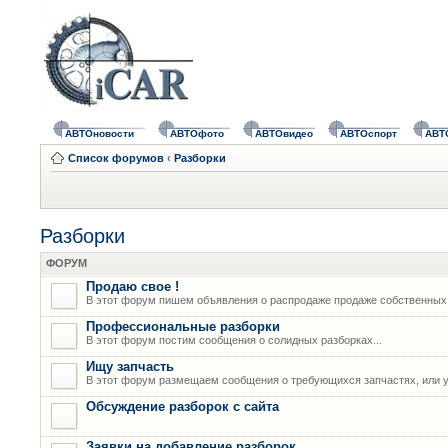
АВТОновости
АВТОфото
АВТОвидео
АВТОспорт
АВТ
Список форумов
‹
Разборки
Разборки
ФОРУМ
Продаю свое !
В этот форум пишем объявления о распродаже продаже собственных
Профессиональные разборки
В этот форум постим сообщения о солидных разборках...
Ищу запчасть
В этот форум размещаем сообщения о требующихся запчастях, или у
Обсуждение разборок с сайта
Заявки на добавление разборок