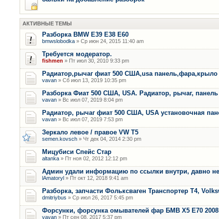
АКТИВНЫЕ ТЕМЫ
Разборка BMW E39 E38 E60
bmwslobodka
» Ср июн 24, 2015 11:40 am
Требуется модератор.
fishmen
» Пт июл 30, 2010 9:33 pm
Радиатор,рычаг фиат 500 США,usa панель,фара,крыло
vavan
» Сб июл 13, 2019 10:35 pm
Разборка Фиат 500 США, USA. Радиатор, рычаг, панель 
vavan
» Вс июл 07, 2019 8:04 pm
Радиатор, рычаг фиат 500 США, USA установочная пан
vavan
» Вс июл 07, 2019 7:53 pm
Зеркало левое / правое VW T5
semen.kovsch
» Чт дек 04, 2014 2:30 pm
Мицубиси Спейс Стар
altanka
» Пт ноя 02, 2012 12:12 pm
Админ удали информацию по ссылки внутри, давно не
lAmatoryl
» Пт окт 12, 2018 9:41 am
Разборка, запчасти Фольксваген Транспортер Т4, Volk
dmitriybus
» Ср июл 26, 2017 5:45 pm
Форсунки, форсунка омывателей фар БМВ Х5 Е70 2008 
vavan
» Пт сен 08, 2017 5:37 pm