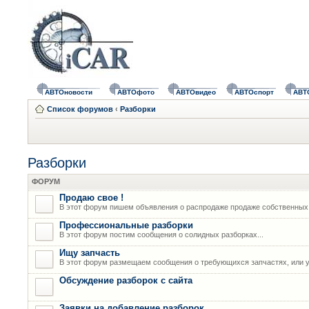
АВТОновости
АВТОфото
АВТОвидео
АВТОспорт
АВТ
Список форумов
‹
Разборки
Разборки
ФОРУМ
Продаю свое !
В этот форум пишем объявления о распродаже продаже собственных
Профессиональные разборки
В этот форум постим сообщения о солидных разборках...
Ищу запчасть
В этот форум размещаем сообщения о требующихся запчастях, или у
Обсуждение разборок с сайта
Заявки на добавление разборок