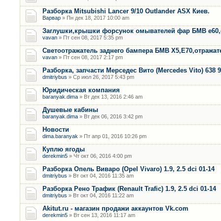
Разборка Mitsubishi Lancer 9/10 Outlander ASX Киев.
Варвар
» Пн дек 18, 2017 10:00 am
Заглушки,крышки форсунок омывателей фар БМВ е60,
vavan
» Пт сен 08, 2017 5:35 pm
Светоотражатель заднего бампера БМВ Х5,Е70,отража
vavan
» Пт сен 08, 2017 2:17 pm
Разборка, запчасти Мерседес Вито (Mercedes Vito) 638 9
dmitriybus
» Ср июл 26, 2017 5:43 pm
Юридическая компания
baranyak.dima
» Вт дек 13, 2016 2:46 am
Душевые кабины
baranyak.dima
» Вт дек 06, 2016 3:42 pm
Новости
dima.baranyak
» Пт апр 01, 2016 10:26 pm
Куплю ягоды
derekmin5
» Чт окт 06, 2016 4:00 pm
Разборка Опель Виваро (Opel Vivaro) 1.9, 2.5 dci 01-14
dmitriybus
» Вт окт 04, 2016 11:35 am
Разборка Рено Трафик (Renault Trafic) 1.9, 2.5 dci 01-14
dmitriybus
» Вт окт 04, 2016 11:22 am
Akitut.ru - магазин продажи аккаунтов Vk.com
derekmin5
» Вт сен 13, 2016 11:17 am