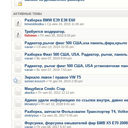
АКТИВНЫЕ ТЕМЫ
Разборка BMW E39 E38 E60
bmwslobodka
» Ср июн 24, 2015 11:40 am
Требуется модератор.
fishmen
» Пт июл 30, 2010 9:33 pm
Радиатор,рычаг фиат 500 США,usa панель,фара,крыло
vavan
» Сб июл 13, 2019 10:35 pm
Разборка Фиат 500 США, USA. Радиатор, рычаг, панель 
vavan
» Вс июл 07, 2019 8:04 pm
Радиатор, рычаг фиат 500 США, USA установочная пан
vavan
» Вс июл 07, 2019 7:53 pm
Зеркало левое / правое VW T5
semen.kovsch
» Чт дек 04, 2014 2:30 pm
Мицубиси Спейс Стар
altanka
» Пт ноя 02, 2012 12:12 pm
Админ удали информацию по ссылки внутри, давно не
lAmatoryl
» Пт окт 12, 2018 9:41 am
Разборка, запчасти Фольксваген Транспортер Т4, Volk
dmitriybus
» Ср июл 26, 2017 5:45 pm
Форсунки, форсунка омывателей фар БМВ Х5 Е70 2008 
vavan
» Пт сен 08, 2017 5:37 pm