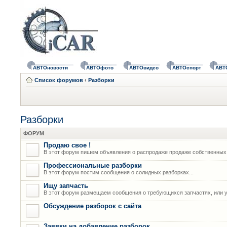
АВТОновости
АВТОфото
АВТОвидео
АВТОспорт
АВТ
Список форумов
‹
Разборки
Разборки
ФОРУМ
Продаю свое !
В этот форум пишем объявления о распродаже продаже собственных
Профессиональные разборки
В этот форум постим сообщения о солидных разборках...
Ищу запчасть
В этот форум размещаем сообщения о требующихся запчастях, или у
Обсуждение разборок с сайта
Заявки на добавление разборок