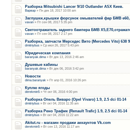
Разборка Mitsubishi Lancer 9/10 Outlander ASX Киев.
Варвар
» Пн дек 18, 2017 10:00 am
Заглушки,крышки форсунок омывателей фар БМВ е60,
vavan
» Пт сен 08, 2017 5:35 pm
Светоотражатель заднего бампера БМВ Х5,Е70,отража
vavan
» Пт сен 08, 2017 2:17 pm
Разборка, запчасти Мерседес Вито (Mercedes Vito) 638 9
dmitriybus
» Ср июл 26, 2017 5:43 pm
Юридическая компания
baranyak.dima
» Вт дек 13, 2016 2:46 am
Душевые кабины
baranyak.dima
» Вт дек 06, 2016 3:42 pm
Новости
dima.baranyak
» Пт апр 01, 2016 10:26 pm
Куплю ягоды
derekmin5
» Чт окт 06, 2016 4:00 pm
Разборка Опель Виваро (Opel Vivaro) 1.9, 2.5 dci 01-14
dmitriybus
» Вт окт 04, 2016 11:35 am
Разборка Рено Трафик (Renault Trafic) 1.9, 2.5 dci 01-14
dmitriybus
» Вт окт 04, 2016 11:22 am
Akitut.ru - магазин продажи аккаунтов Vk.com
derekmin5
» Вт сен 13, 2016 11:17 am