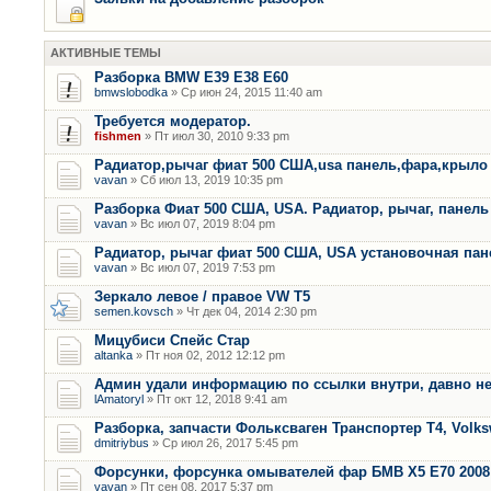
АКТИВНЫЕ ТЕМЫ
Разборка BMW E39 E38 E60
bmwslobodka
» Ср июн 24, 2015 11:40 am
Требуется модератор.
fishmen
» Пт июл 30, 2010 9:33 pm
Радиатор,рычаг фиат 500 США,usa панель,фара,крыло
vavan
» Сб июл 13, 2019 10:35 pm
Разборка Фиат 500 США, USA. Радиатор, рычаг, панель 
vavan
» Вс июл 07, 2019 8:04 pm
Радиатор, рычаг фиат 500 США, USA установочная пан
vavan
» Вс июл 07, 2019 7:53 pm
Зеркало левое / правое VW T5
semen.kovsch
» Чт дек 04, 2014 2:30 pm
Мицубиси Спейс Стар
altanka
» Пт ноя 02, 2012 12:12 pm
Админ удали информацию по ссылки внутри, давно не
lAmatoryl
» Пт окт 12, 2018 9:41 am
Разборка, запчасти Фольксваген Транспортер Т4, Volk
dmitriybus
» Ср июл 26, 2017 5:45 pm
Форсунки, форсунка омывателей фар БМВ Х5 Е70 2008 
vavan
» Пт сен 08, 2017 5:37 pm