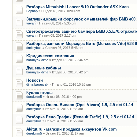
Разборка Mitsubishi Lancer 9/10 Outlander ASX Киев.
Варвар
» Пн дек 18, 2017 10:00 am
Заглушки,крышки форсунок омывателей фар БМВ е60,
vavan
» Пт сен 08, 2017 5:35 pm
Светоотражатель заднего бампера БМВ Х5,Е70,отража
vavan
» Пт сен 08, 2017 2:17 pm
Разборка, запчасти Мерседес Вито (Mercedes Vito) 638 9
dmitriybus
» Ср июл 26, 2017 5:43 pm
Юридическая компания
baranyak.dima
» Вт дек 13, 2016 2:46 am
Душевые кабины
baranyak.dima
» Вт дек 06, 2016 3:42 pm
Новости
dima.baranyak
» Пт апр 01, 2016 10:26 pm
Куплю ягоды
derekmin5
» Чт окт 06, 2016 4:00 pm
Разборка Опель Виваро (Opel Vivaro) 1.9, 2.5 dci 01-14
dmitriybus
» Вт окт 04, 2016 11:35 am
Разборка Рено Трафик (Renault Trafic) 1.9, 2.5 dci 01-14
dmitriybus
» Вт окт 04, 2016 11:22 am
Akitut.ru - магазин продажи аккаунтов Vk.com
derekmin5
» Вт сен 13, 2016 11:17 am