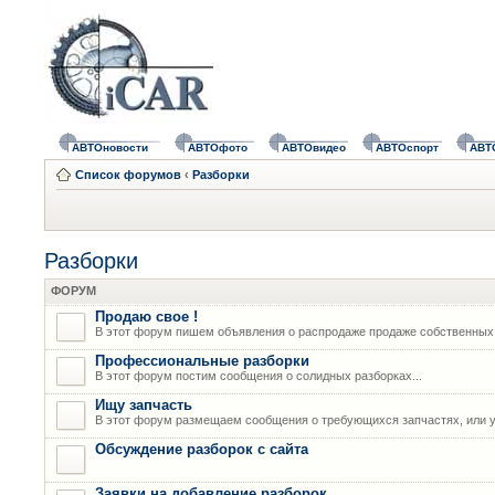
АВТОновости
АВТОфото
АВТОвидео
АВТОспорт
АВТ
Список форумов
‹
Разборки
Разборки
ФОРУМ
Продаю свое !
В этот форум пишем объявления о распродаже продаже собственных
Профессиональные разборки
В этот форум постим сообщения о солидных разборках...
Ищу запчасть
В этот форум размещаем сообщения о требующихся запчастях, или у
Обсуждение разборок с сайта
Заявки на добавление разборок