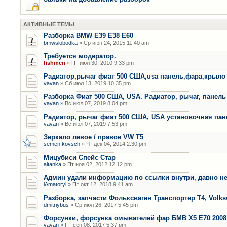
АКТИВНЫЕ ТЕМЫ
Разборка BMW E39 E38 E60
bmwslobodka
» Ср июн 24, 2015 11:40 am
Требуется модератор.
fishmen
» Пт июл 30, 2010 9:33 pm
Радиатор,рычаг фиат 500 США,usa панель,фара,крыло
vavan
» Сб июл 13, 2019 10:35 pm
Разборка Фиат 500 США, USA. Радиатор, рычаг, панель 
vavan
» Вс июл 07, 2019 8:04 pm
Радиатор, рычаг фиат 500 США, USA установочная пан
vavan
» Вс июл 07, 2019 7:53 pm
Зеркало левое / правое VW T5
semen.kovsch
» Чт дек 04, 2014 2:30 pm
Мицубиси Спейс Стар
altanka
» Пт ноя 02, 2012 12:12 pm
Админ удали информацию по ссылки внутри, давно не
lAmatoryl
» Пт окт 12, 2018 9:41 am
Разборка, запчасти Фольксваген Транспортер Т4, Volk
dmitriybus
» Ср июл 26, 2017 5:45 pm
Форсунки, форсунка омывателей фар БМВ Х5 Е70 2008 
vavan
» Пт сен 08, 2017 5:37 pm