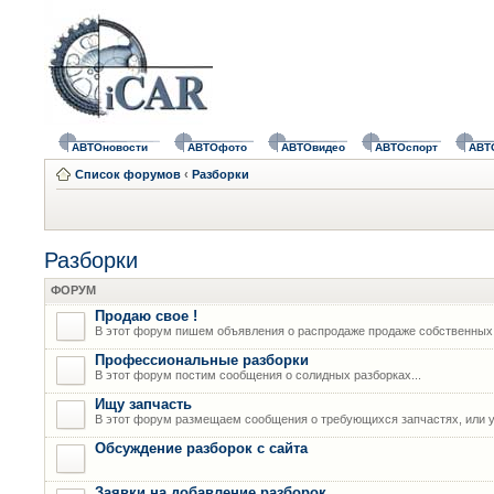
АВТОновости
АВТОфото
АВТОвидео
АВТОспорт
АВТ
Список форумов
‹
Разборки
Разборки
ФОРУМ
Продаю свое !
В этот форум пишем объявления о распродаже продаже собственных
Профессиональные разборки
В этот форум постим сообщения о солидных разборках...
Ищу запчасть
В этот форум размещаем сообщения о требующихся запчастях, или у
Обсуждение разборок с сайта
Заявки на добавление разборок