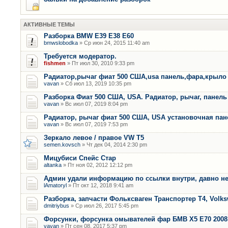
АКТИВНЫЕ ТЕМЫ
Разборка BMW E39 E38 E60
bmwslobodka
» Ср июн 24, 2015 11:40 am
Требуется модератор.
fishmen
» Пт июл 30, 2010 9:33 pm
Радиатор,рычаг фиат 500 США,usa панель,фара,крыло
vavan
» Сб июл 13, 2019 10:35 pm
Разборка Фиат 500 США, USA. Радиатор, рычаг, панель 
vavan
» Вс июл 07, 2019 8:04 pm
Радиатор, рычаг фиат 500 США, USA установочная пан
vavan
» Вс июл 07, 2019 7:53 pm
Зеркало левое / правое VW T5
semen.kovsch
» Чт дек 04, 2014 2:30 pm
Мицубиси Спейс Стар
altanka
» Пт ноя 02, 2012 12:12 pm
Админ удали информацию по ссылки внутри, давно не
lAmatoryl
» Пт окт 12, 2018 9:41 am
Разборка, запчасти Фольксваген Транспортер Т4, Volk
dmitriybus
» Ср июл 26, 2017 5:45 pm
Форсунки, форсунка омывателей фар БМВ Х5 Е70 2008 
vavan
» Пт сен 08, 2017 5:37 pm