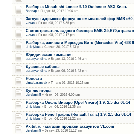
Разборка Mitsubishi Lancer 9/10 Outlander ASX Киев.
Варвар
» Пн дек 18, 2017 10:00 am
Заглушки,крышки форсунок омывателей фар БМВ е60,
vavan
» Пт сен 08, 2017 5:35 pm
Светоотражатель заднего бампера БМВ Х5,Е70,отража
vavan
» Пт сен 08, 2017 2:17 pm
Разборка, запчасти Мерседес Вито (Mercedes Vito) 638 9
dmitriybus
» Ср июл 26, 2017 5:43 pm
Юридическая компания
baranyak.dima
» Вт дек 13, 2016 2:46 am
Душевые кабины
baranyak.dima
» Вт дек 06, 2016 3:42 pm
Новости
dima.baranyak
» Пт апр 01, 2016 10:26 pm
Куплю ягоды
derekmin5
» Чт окт 06, 2016 4:00 pm
Разборка Опель Виваро (Opel Vivaro) 1.9, 2.5 dci 01-14
dmitriybus
» Вт окт 04, 2016 11:35 am
Разборка Рено Трафик (Renault Trafic) 1.9, 2.5 dci 01-14
dmitriybus
» Вт окт 04, 2016 11:22 am
Akitut.ru - магазин продажи аккаунтов Vk.com
derekmin5
» Вт сен 13, 2016 11:17 am