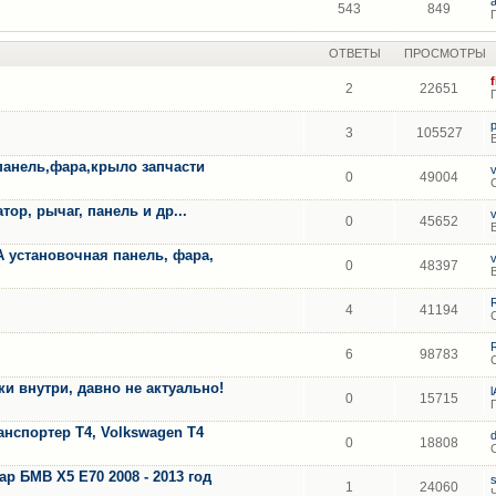
543
849
ОТВЕТЫ
ПРОСМОТРЫ
2
22651
3
105527
панель,фара,крыло запчасти
0
49004
ор, рычаг, панель и др...
0
45652
A установочная панель, фара,
0
48397
4
41194
6
98783
 внутри, давно не актуально!
0
15715
анспортер Т4, Volkswagen T4
0
18808
 БМВ Х5 Е70 2008 - 2013 год
1
24060