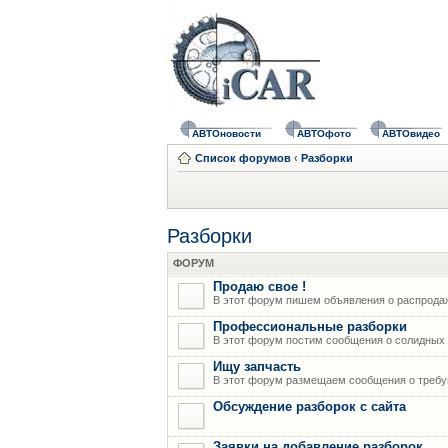
АВТОновости
АВТОфото
АВТОвидео
Список форумов
‹
Разборки
Разборки
ФОРУМ
Продаю свое !
В этот форум пишем объявления о распрода
Профессиональные разборки
В этот форум постим сообщения о солидных р
Ищу запчасть
В этот форум размещаем сообщения о требую
Обсуждение разборок с сайта
Заявки на добавление разборок