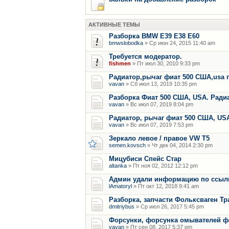
АКТИВНЫЕ ТЕМЫ
Разборка BMW E39 E38 E60
bmwslobodka
» Ср июн 24, 2015 11:40 am
Требуется модератор.
fishmen
» Пт июл 30, 2010 9:33 pm
Радиатор,рычаг фиат 500 США,usa 
vavan
» Сб июл 13, 2019 10:35 pm
Разборка Фиат 500 США, USA. Радиат
vavan
» Вс июл 07, 2019 8:04 pm
Радиатор, рычаг фиат 500 США, US
vavan
» Вс июл 07, 2019 7:53 pm
Зеркало левое / правое VW T5
semen.kovsch
» Чт дек 04, 2014 2:30 pm
Мицубиси Спейс Стар
altanka
» Пт ноя 02, 2012 12:12 pm
Админ удали информацию по ссылки
lAmatoryl
» Пт окт 12, 2018 9:41 am
Разборка, запчасти Фольксваген Тр
dmitriybus
» Ср июл 26, 2017 5:45 pm
Форсунки, форсунка омывателей фар
vavan
» Пт сен 08, 2017 5:37 pm