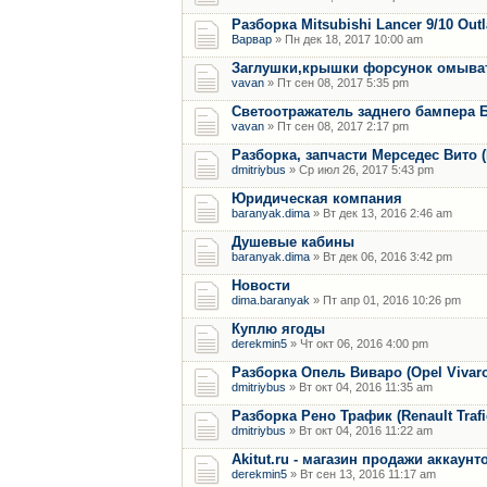
Разборка Mitsubishi Lancer 9/10 Out
Варвар
» Пн дек 18, 2017 10:00 am
Заглушки,крышки форсунок омыват
vavan
» Пт сен 08, 2017 5:35 pm
Светоотражатель заднего бампера 
vavan
» Пт сен 08, 2017 2:17 pm
Разборка, запчасти Мерседес Вито (M
dmitriybus
» Ср июл 26, 2017 5:43 pm
Юридическая компания
baranyak.dima
» Вт дек 13, 2016 2:46 am
Душевые кабины
baranyak.dima
» Вт дек 06, 2016 3:42 pm
Новости
dima.baranyak
» Пт апр 01, 2016 10:26 pm
Куплю ягоды
derekmin5
» Чт окт 06, 2016 4:00 pm
Разборка Опель Виваро (Opel Vivaro) 
dmitriybus
» Вт окт 04, 2016 11:35 am
Разборка Рено Трафик (Renault Trafic)
dmitriybus
» Вт окт 04, 2016 11:22 am
Akitut.ru - магазин продажи аккаун
derekmin5
» Вт сен 13, 2016 11:17 am