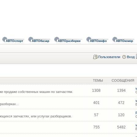
АВТОспорт
АВТОбазар
АВТОразборки
АВТОинфо
АВТОюмор
Пользователи
Вход
ТЕМЫ
СООБЩЕНИЯ
1308
1394
же продаже собственных машин по запчастям.
401
472
азборках...
57
120
щихся запчастях, или услугах разборщиков.
755
5482