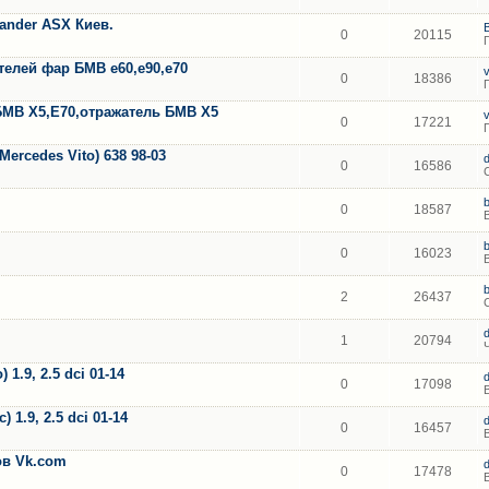
lander ASX Киев.
0
20115
елей фар БМВ е60,е90,е70
0
18386
БМВ Х5,Е70,отражатель БМВ Х5
0
17221
ercedes Vito) 638 98-03
0
16586
0
18587
0
16023
2
26437
1
20794
1.9, 2.5 dci 01-14
0
17098
 1.9, 2.5 dci 01-14
0
16457
тов Vk.com
0
17478