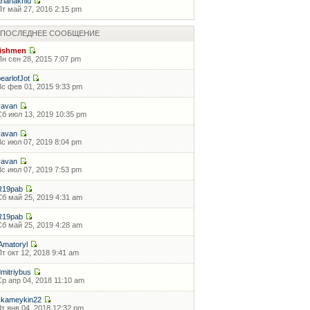
arianaknlu
Пт май 27, 2016 2:15 pm
ПОСЛЕДНЕЕ СООБЩЕНИЕ
fishmen
Пн сен 28, 2015 7:07 pm
pearlofJot
Вс фев 01, 2015 9:33 pm
vavan
Сб июл 13, 2019 10:35 pm
vavan
Вс июл 07, 2019 8:04 pm
vavan
Вс июл 07, 2019 7:53 pm
R19pab
Сб май 25, 2019 4:31 am
R19pab
Сб май 25, 2019 4:28 am
lAmatoryl
Пт окт 12, 2018 9:41 am
dmitriybus
Ср апр 04, 2018 11:10 am
skameykin22
Чт янв 04, 2018 12:32 pm