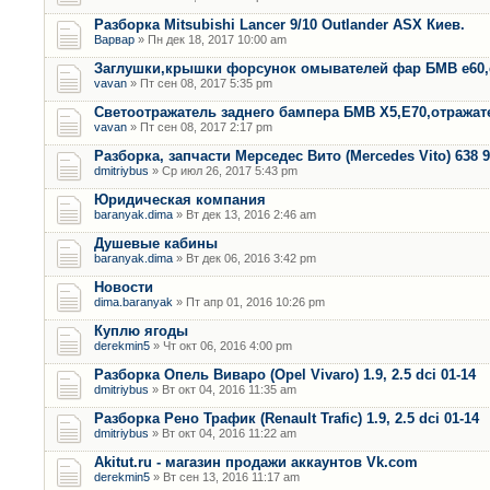
Разборка Mitsubishi Lancer 9/10 Outlander ASX Киев.
Варвар
» Пн дек 18, 2017 10:00 am
Заглушки,крышки форсунок омывателей фар БМВ е60,
vavan
» Пт сен 08, 2017 5:35 pm
Светоотражатель заднего бампера БМВ Х5,Е70,отража
vavan
» Пт сен 08, 2017 2:17 pm
Разборка, запчасти Мерседес Вито (Mercedes Vito) 638 9
dmitriybus
» Ср июл 26, 2017 5:43 pm
Юридическая компания
baranyak.dima
» Вт дек 13, 2016 2:46 am
Душевые кабины
baranyak.dima
» Вт дек 06, 2016 3:42 pm
Новости
dima.baranyak
» Пт апр 01, 2016 10:26 pm
Куплю ягоды
derekmin5
» Чт окт 06, 2016 4:00 pm
Разборка Опель Виваро (Opel Vivaro) 1.9, 2.5 dci 01-14
dmitriybus
» Вт окт 04, 2016 11:35 am
Разборка Рено Трафик (Renault Trafic) 1.9, 2.5 dci 01-14
dmitriybus
» Вт окт 04, 2016 11:22 am
Akitut.ru - магазин продажи аккаунтов Vk.com
derekmin5
» Вт сен 13, 2016 11:17 am