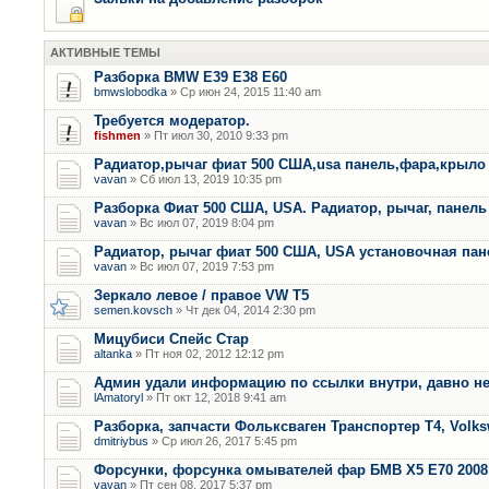
АКТИВНЫЕ ТЕМЫ
Разборка BMW E39 E38 E60
bmwslobodka
» Ср июн 24, 2015 11:40 am
Требуется модератор.
fishmen
» Пт июл 30, 2010 9:33 pm
Радиатор,рычаг фиат 500 США,usa панель,фара,крыло
vavan
» Сб июл 13, 2019 10:35 pm
Разборка Фиат 500 США, USA. Радиатор, рычаг, панель 
vavan
» Вс июл 07, 2019 8:04 pm
Радиатор, рычаг фиат 500 США, USA установочная пан
vavan
» Вс июл 07, 2019 7:53 pm
Зеркало левое / правое VW T5
semen.kovsch
» Чт дек 04, 2014 2:30 pm
Мицубиси Спейс Стар
altanka
» Пт ноя 02, 2012 12:12 pm
Админ удали информацию по ссылки внутри, давно не
lAmatoryl
» Пт окт 12, 2018 9:41 am
Разборка, запчасти Фольксваген Транспортер Т4, Volk
dmitriybus
» Ср июл 26, 2017 5:45 pm
Форсунки, форсунка омывателей фар БМВ Х5 Е70 2008 
vavan
» Пт сен 08, 2017 5:37 pm