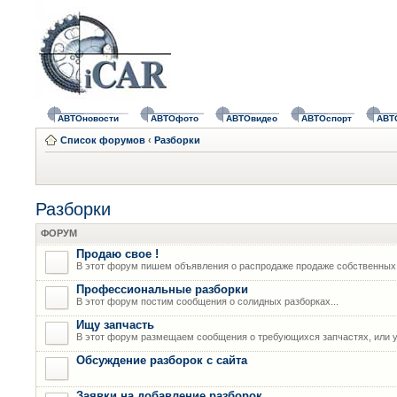
АВТОновости
АВТОфото
АВТОвидео
АВТОспорт
АВТ
Список форумов
‹
Разборки
Разборки
ФОРУМ
Продаю свое !
В этот форум пишем объявления о распродаже продаже собственных
Профессиональные разборки
В этот форум постим сообщения о солидных разборках...
Ищу запчасть
В этот форум размещаем сообщения о требующихся запчастях, или у
Обсуждение разборок с сайта
Заявки на добавление разборок