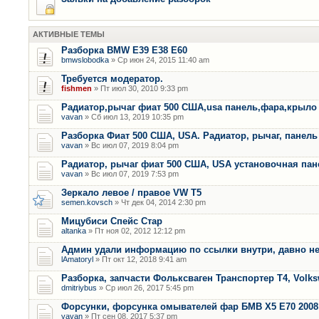
АКТИВНЫЕ ТЕМЫ
Разборка BMW E39 E38 E60
bmwslobodka
» Ср июн 24, 2015 11:40 am
Требуется модератор.
fishmen
» Пт июл 30, 2010 9:33 pm
Радиатор,рычаг фиат 500 США,usa панель,фара,крыло
vavan
» Сб июл 13, 2019 10:35 pm
Разборка Фиат 500 США, USA. Радиатор, рычаг, панель 
vavan
» Вс июл 07, 2019 8:04 pm
Радиатор, рычаг фиат 500 США, USA установочная пан
vavan
» Вс июл 07, 2019 7:53 pm
Зеркало левое / правое VW T5
semen.kovsch
» Чт дек 04, 2014 2:30 pm
Мицубиси Спейс Стар
altanka
» Пт ноя 02, 2012 12:12 pm
Админ удали информацию по ссылки внутри, давно не
lAmatoryl
» Пт окт 12, 2018 9:41 am
Разборка, запчасти Фольксваген Транспортер Т4, Volk
dmitriybus
» Ср июл 26, 2017 5:45 pm
Форсунки, форсунка омывателей фар БМВ Х5 Е70 2008 
vavan
» Пт сен 08, 2017 5:37 pm