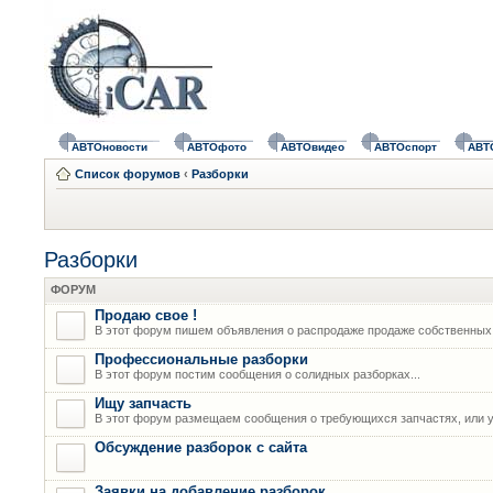
АВТОновости
АВТОфото
АВТОвидео
АВТОспорт
АВТ
Список форумов
‹
Разборки
Разборки
ФОРУМ
Продаю свое !
В этот форум пишем объявления о распродаже продаже собственных
Профессиональные разборки
В этот форум постим сообщения о солидных разборках...
Ищу запчасть
В этот форум размещаем сообщения о требующихся запчастях, или у
Обсуждение разборок с сайта
Заявки на добавление разборок