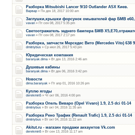
Разборка Mitsubishi Lancer 9/10 Outlander ASX Киев.
Варвар
» Пн дек 18, 2017 10:00 am
Заглушки,крышки форсунок омывателей фар БМВ е60,
vavan
» Пт сен 08, 2017 5:35 pm
Светоотражатель заднего бампера БМВ Х5,Е70,отража
vavan
» Пт сен 08, 2017 2:17 pm
Разборка, запчасти Мерседес Вито (Mercedes Vito) 638 9
dmitriybus
» Ср июл 26, 2017 5:43 pm
Юридическая компания
baranyak.dima
» Вт дек 13, 2016 2:46 am
Душевые кабины
baranyak.dima
» Вт дек 06, 2016 3:42 pm
Новости
dima.baranyak
» Пт апр 01, 2016 10:26 pm
Куплю ягоды
derekmin5
» Чт окт 06, 2016 4:00 pm
Разборка Опель Виваро (Opel Vivaro) 1.9, 2.5 dci 01-14
dmitriybus
» Вт окт 04, 2016 11:35 am
Разборка Рено Трафик (Renault Trafic) 1.9, 2.5 dci 01-14
dmitriybus
» Вт окт 04, 2016 11:22 am
Akitut.ru - магазин продажи аккаунтов Vk.com
derekmin5
» Вт сен 13, 2016 11:17 am