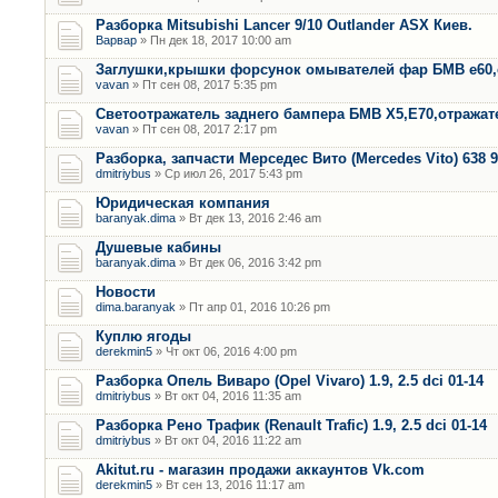
Разборка Mitsubishi Lancer 9/10 Outlander ASX Киев.
Варвар
» Пн дек 18, 2017 10:00 am
Заглушки,крышки форсунок омывателей фар БМВ е60,
vavan
» Пт сен 08, 2017 5:35 pm
Светоотражатель заднего бампера БМВ Х5,Е70,отража
vavan
» Пт сен 08, 2017 2:17 pm
Разборка, запчасти Мерседес Вито (Mercedes Vito) 638 9
dmitriybus
» Ср июл 26, 2017 5:43 pm
Юридическая компания
baranyak.dima
» Вт дек 13, 2016 2:46 am
Душевые кабины
baranyak.dima
» Вт дек 06, 2016 3:42 pm
Новости
dima.baranyak
» Пт апр 01, 2016 10:26 pm
Куплю ягоды
derekmin5
» Чт окт 06, 2016 4:00 pm
Разборка Опель Виваро (Opel Vivaro) 1.9, 2.5 dci 01-14
dmitriybus
» Вт окт 04, 2016 11:35 am
Разборка Рено Трафик (Renault Trafic) 1.9, 2.5 dci 01-14
dmitriybus
» Вт окт 04, 2016 11:22 am
Akitut.ru - магазин продажи аккаунтов Vk.com
derekmin5
» Вт сен 13, 2016 11:17 am