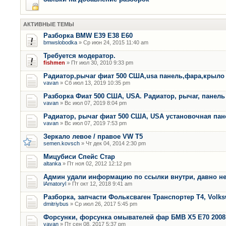
АКТИВНЫЕ ТЕМЫ
Разборка BMW E39 E38 E60
bmwslobodka
» Ср июн 24, 2015 11:40 am
Требуется модератор.
fishmen
» Пт июл 30, 2010 9:33 pm
Радиатор,рычаг фиат 500 США,usa панель,фара,крыло
vavan
» Сб июл 13, 2019 10:35 pm
Разборка Фиат 500 США, USA. Радиатор, рычаг, панель 
vavan
» Вс июл 07, 2019 8:04 pm
Радиатор, рычаг фиат 500 США, USA установочная пан
vavan
» Вс июл 07, 2019 7:53 pm
Зеркало левое / правое VW T5
semen.kovsch
» Чт дек 04, 2014 2:30 pm
Мицубиси Спейс Стар
altanka
» Пт ноя 02, 2012 12:12 pm
Админ удали информацию по ссылки внутри, давно не
lAmatoryl
» Пт окт 12, 2018 9:41 am
Разборка, запчасти Фольксваген Транспортер Т4, Volk
dmitriybus
» Ср июл 26, 2017 5:45 pm
Форсунки, форсунка омывателей фар БМВ Х5 Е70 2008 
vavan
» Пт сен 08, 2017 5:37 pm