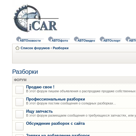
АВТОновости
АВТОфото
АВТОвидео
АВТОспорт
АВТ
Список форумов
‹
Разборки
Разборки
ФОРУМ
Продаю свое !
В этот форум пишем объявления о распродаже продаже собственных
Профессиональные разборки
В этот форум постим сообщения о солидных разборках...
Ищу запчасть
В этот форум размещаем сообщения о требующихся запчастях, или у
Обсуждение разборок с сайта
Заявки на добавление разборок