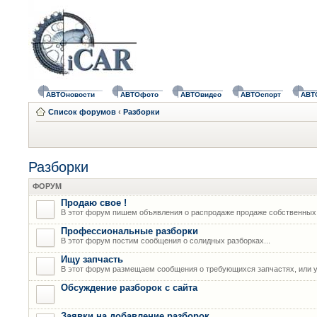
АВТОновости
АВТОфото
АВТОвидео
АВТОспорт
АВТ
Список форумов
‹
Разборки
Разборки
ФОРУМ
Продаю свое !
В этот форум пишем объявления о распродаже продаже собственных
Профессиональные разборки
В этот форум постим сообщения о солидных разборках...
Ищу запчасть
В этот форум размещаем сообщения о требующихся запчастях, или у
Обсуждение разборок с сайта
Заявки на добавление разборок