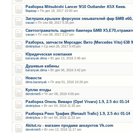
Разборка Mitsubishi Lancer 9/10 Outlander ASX Киев.
Варвар
» Пн дек 18, 2017 10:00 am
Заглушки,крышки форсунок омывателей фар БМВ е60,
vavan
» Пт сен 08, 2017 5:35 pm
Светоотражатель заднего бампера БМВ Х5,Е70,отража
vavan
» Пт сен 08, 2017 2:17 pm
Разборка, запчасти Мерседес Вито (Mercedes Vito) 638 9
dmitriybus
» Ср июл 26, 2017 5:43 pm
Юридическая компания
baranyak.dima
» Вт дек 13, 2016 2:46 am
Душевые кабины
baranyak.dima
» Вт дек 06, 2016 3:42 pm
Новости
dima.baranyak
» Пт апр 01, 2016 10:26 pm
Куплю ягоды
derekmin5
» Чт окт 06, 2016 4:00 pm
Разборка Опель Виваро (Opel Vivaro) 1.9, 2.5 dci 01-14
dmitriybus
» Вт окт 04, 2016 11:35 am
Разборка Рено Трафик (Renault Trafic) 1.9, 2.5 dci 01-14
dmitriybus
» Вт окт 04, 2016 11:22 am
Akitut.ru - магазин продажи аккаунтов Vk.com
derekmin5
» Вт сен 13, 2016 11:17 am