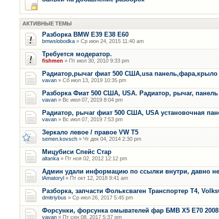
АКТИВНЫЕ ТЕМЫ
Разборка BMW E39 E38 E60
bmwslobodka
» Ср июн 24, 2015 11:40 am
Требуется модератор.
fishmen
» Пт июл 30, 2010 9:33 pm
Радиатор,рычаг фиат 500 США,usa панель,фара,крыло
vavan
» Сб июл 13, 2019 10:35 pm
Разборка Фиат 500 США, USA. Радиатор, рычаг, панель 
vavan
» Вс июл 07, 2019 8:04 pm
Радиатор, рычаг фиат 500 США, USA установочная пан
vavan
» Вс июл 07, 2019 7:53 pm
Зеркало левое / правое VW T5
semen.kovsch
» Чт дек 04, 2014 2:30 pm
Мицубиси Спейс Стар
altanka
» Пт ноя 02, 2012 12:12 pm
Админ удали информацию по ссылки внутри, давно не
lAmatoryl
» Пт окт 12, 2018 9:41 am
Разборка, запчасти Фольксваген Транспортер Т4, Volk
dmitriybus
» Ср июл 26, 2017 5:45 pm
Форсунки, форсунка омывателей фар БМВ Х5 Е70 2008 
vavan
» Пт сен 08, 2017 5:37 pm