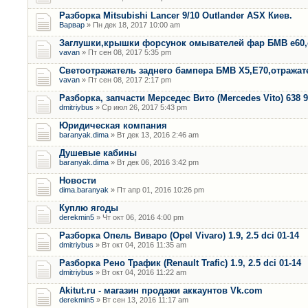
Разборка Mitsubishi Lancer 9/10 Outlander ASX Киев.
Варвар
» Пн дек 18, 2017 10:00 am
Заглушки,крышки форсунок омывателей фар БМВ е60,
vavan
» Пт сен 08, 2017 5:35 pm
Светоотражатель заднего бампера БМВ Х5,Е70,отража
vavan
» Пт сен 08, 2017 2:17 pm
Разборка, запчасти Мерседес Вито (Mercedes Vito) 638 9
dmitriybus
» Ср июл 26, 2017 5:43 pm
Юридическая компания
baranyak.dima
» Вт дек 13, 2016 2:46 am
Душевые кабины
baranyak.dima
» Вт дек 06, 2016 3:42 pm
Новости
dima.baranyak
» Пт апр 01, 2016 10:26 pm
Куплю ягоды
derekmin5
» Чт окт 06, 2016 4:00 pm
Разборка Опель Виваро (Opel Vivaro) 1.9, 2.5 dci 01-14
dmitriybus
» Вт окт 04, 2016 11:35 am
Разборка Рено Трафик (Renault Trafic) 1.9, 2.5 dci 01-14
dmitriybus
» Вт окт 04, 2016 11:22 am
Akitut.ru - магазин продажи аккаунтов Vk.com
derekmin5
» Вт сен 13, 2016 11:17 am