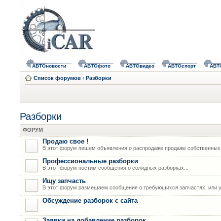
АВТОновости
АВТОфото
АВТОвидео
АВТОспорт
АВТ
Список форумов
‹
Разборки
Разборки
ФОРУМ
Продаю свое !
В этот форум пишем объявления о распродаже продаже собственных
Профессиональные разборки
В этот форум постим сообщения о солидных разборках...
Ищу запчасть
В этот форум размещаем сообщения о требующихся запчастях, или у
Обсуждение разборок с сайта
Заявки на добавление разборок