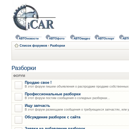
АВТОновости
АВТОфото
АВТОвидео
АВТОспорт
АВТ
Список форумов
‹
Разборки
Разборки
ФОРУМ
Продаю свое !
В этот форум пишем объявления о распродаже продаже собственных
Профессиональные разборки
В этот форум постим сообщения о солидных разборках...
Ищу запчасть
В этот форум размещаем сообщения о требующихся запчастях, или у
Обсуждение разборок с сайта
Заявки на добавление разборок