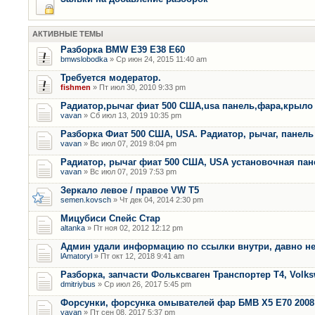
АКТИВНЫЕ ТЕМЫ
Разборка BMW E39 E38 E60
bmwslobodka
» Ср июн 24, 2015 11:40 am
Требуется модератор.
fishmen
» Пт июл 30, 2010 9:33 pm
Радиатор,рычаг фиат 500 США,usa панель,фара,крыло
vavan
» Сб июл 13, 2019 10:35 pm
Разборка Фиат 500 США, USA. Радиатор, рычаг, панель 
vavan
» Вс июл 07, 2019 8:04 pm
Радиатор, рычаг фиат 500 США, USA установочная пан
vavan
» Вс июл 07, 2019 7:53 pm
Зеркало левое / правое VW T5
semen.kovsch
» Чт дек 04, 2014 2:30 pm
Мицубиси Спейс Стар
altanka
» Пт ноя 02, 2012 12:12 pm
Админ удали информацию по ссылки внутри, давно не
lAmatoryl
» Пт окт 12, 2018 9:41 am
Разборка, запчасти Фольксваген Транспортер Т4, Volk
dmitriybus
» Ср июл 26, 2017 5:45 pm
Форсунки, форсунка омывателей фар БМВ Х5 Е70 2008 
vavan
» Пт сен 08, 2017 5:37 pm