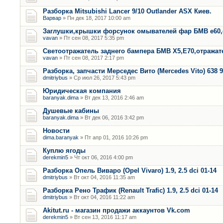
Разборка Mitsubishi Lancer 9/10 Outlander ASX Киев.
Варвар
» Пн дек 18, 2017 10:00 am
Заглушки,крышки форсунок омывателей фар БМВ е60,
vavan
» Пт сен 08, 2017 5:35 pm
Светоотражатель заднего бампера БМВ Х5,Е70,отража
vavan
» Пт сен 08, 2017 2:17 pm
Разборка, запчасти Мерседес Вито (Mercedes Vito) 638 9
dmitriybus
» Ср июл 26, 2017 5:43 pm
Юридическая компания
baranyak.dima
» Вт дек 13, 2016 2:46 am
Душевые кабины
baranyak.dima
» Вт дек 06, 2016 3:42 pm
Новости
dima.baranyak
» Пт апр 01, 2016 10:26 pm
Куплю ягоды
derekmin5
» Чт окт 06, 2016 4:00 pm
Разборка Опель Виваро (Opel Vivaro) 1.9, 2.5 dci 01-14
dmitriybus
» Вт окт 04, 2016 11:35 am
Разборка Рено Трафик (Renault Trafic) 1.9, 2.5 dci 01-14
dmitriybus
» Вт окт 04, 2016 11:22 am
Akitut.ru - магазин продажи аккаунтов Vk.com
derekmin5
» Вт сен 13, 2016 11:17 am