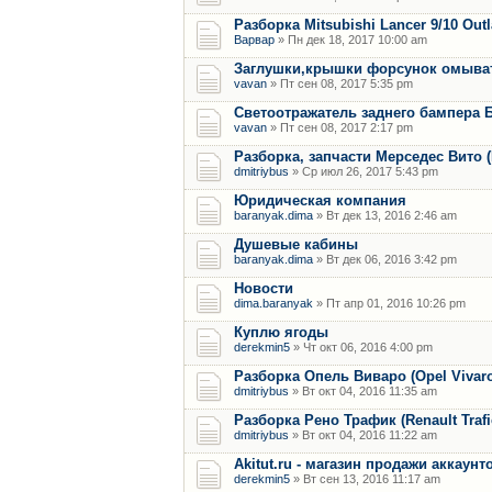
Разборка Mitsubishi Lancer 9/10 Out
Варвар
» Пн дек 18, 2017 10:00 am
Заглушки,крышки форсунок омыват
vavan
» Пт сен 08, 2017 5:35 pm
Светоотражатель заднего бампера 
vavan
» Пт сен 08, 2017 2:17 pm
Разборка, запчасти Мерседес Вито (M
dmitriybus
» Ср июл 26, 2017 5:43 pm
Юридическая компания
baranyak.dima
» Вт дек 13, 2016 2:46 am
Душевые кабины
baranyak.dima
» Вт дек 06, 2016 3:42 pm
Новости
dima.baranyak
» Пт апр 01, 2016 10:26 pm
Куплю ягоды
derekmin5
» Чт окт 06, 2016 4:00 pm
Разборка Опель Виваро (Opel Vivaro) 
dmitriybus
» Вт окт 04, 2016 11:35 am
Разборка Рено Трафик (Renault Trafic)
dmitriybus
» Вт окт 04, 2016 11:22 am
Akitut.ru - магазин продажи аккаун
derekmin5
» Вт сен 13, 2016 11:17 am