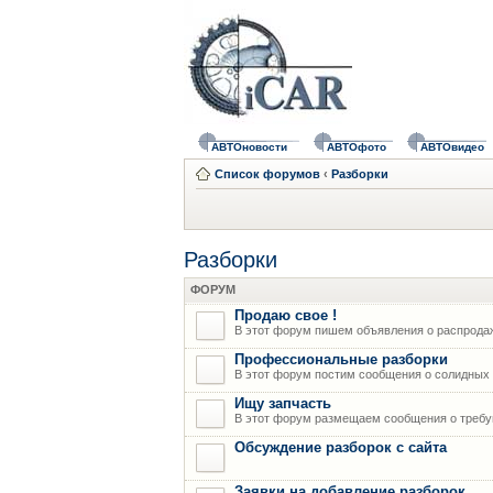
АВТОновости
АВТОфото
АВТОвидео
Список форумов
‹
Разборки
Разборки
ФОРУМ
Продаю свое !
В этот форум пишем объявления о распрода
Профессиональные разборки
В этот форум постим сообщения о солидных р
Ищу запчасть
В этот форум размещаем сообщения о требую
Обсуждение разборок с сайта
Заявки на добавление разборок