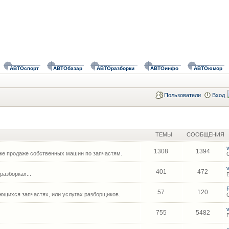
АВТОспорт
АВТОбазар
АВТОразборки
АВТОинфо
АВТОюмор
Пользователи
Вход
ТЕМЫ
СООБЩЕНИЯ
1308
1394
же продаже собственных машин по запчастям.
401
472
азборках...
57
120
щихся запчастях, или услугах разборщиков.
755
5482