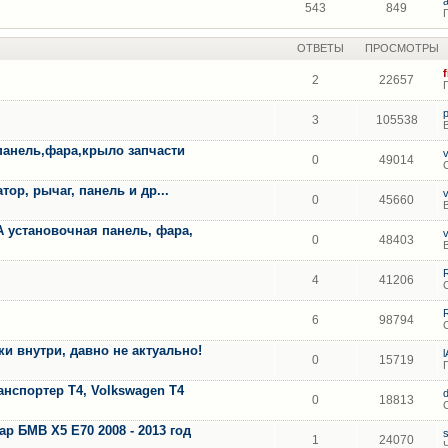
543
849
ОТВЕТЫ
ПРОСМОТРЫ
2
22657
3
105538
панель,фара,крыло запчасти
0
49014
ор, рычаг, панель и др...
0
45660
A установочная панель, фара,
0
48403
4
41206
6
98794
 внутри, давно не актуально!
0
15719
анспортер Т4, Volkswagen T4
0
18813
 БМВ Х5 Е70 2008 - 2013 год
1
24070