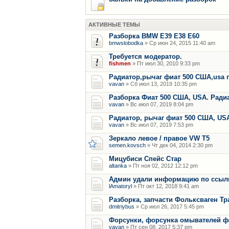
АКТИВНЫЕ ТЕМЫ
Разборка BMW E39 E38 E60
bmwslobodka
» Ср июн 24, 2015 11:40 am
Требуется модератор.
fishmen
» Пт июл 30, 2010 9:33 pm
Радиатор,рычаг фиат 500 США,usa 
vavan
» Сб июл 13, 2019 10:35 pm
Разборка Фиат 500 США, USA. Радиат
vavan
» Вс июл 07, 2019 8:04 pm
Радиатор, рычаг фиат 500 США, US
vavan
» Вс июл 07, 2019 7:53 pm
Зеркало левое / правое VW T5
semen.kovsch
» Чт дек 04, 2014 2:30 pm
Мицубиси Спейс Стар
altanka
» Пт ноя 02, 2012 12:12 pm
Админ удали информацию по ссылки
lAmatoryl
» Пт окт 12, 2018 9:41 am
Разборка, запчасти Фольксваген Тр
dmitriybus
» Ср июл 26, 2017 5:45 pm
Форсунки, форсунка омывателей фар
vavan
» Пт сен 08, 2017 5:37 pm