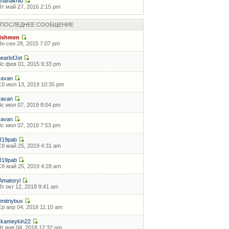
arianaknlu
Пт май 27, 2016 2:15 pm
ПОСЛЕДНЕЕ СООБЩЕНИЕ
fishmen
Пн сен 28, 2015 7:07 pm
pearlofJot
Вс фев 01, 2015 9:33 pm
vavan
Сб июл 13, 2019 10:35 pm
vavan
Вс июл 07, 2019 8:04 pm
vavan
Вс июл 07, 2019 7:53 pm
R19pab
Сб май 25, 2019 4:31 am
R19pab
Сб май 25, 2019 4:28 am
lAmatoryl
Пт окт 12, 2018 9:41 am
dmitriybus
Ср апр 04, 2018 11:10 am
skameykin22
Чт янв 04, 2018 12:32 pm