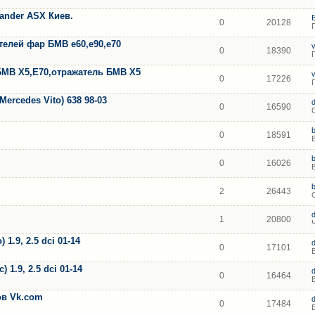
lander ASX Киев.
0
20128
елей фар БМВ е60,е90,е70
0
18390
БМВ Х5,Е70,отражатель БМВ Х5
0
17226
ercedes Vito) 638 98-03
0
16590
0
18591
0
16026
2
26443
1
20800
1.9, 2.5 dci 01-14
0
17101
 1.9, 2.5 dci 01-14
0
16464
тов Vk.com
0
17484