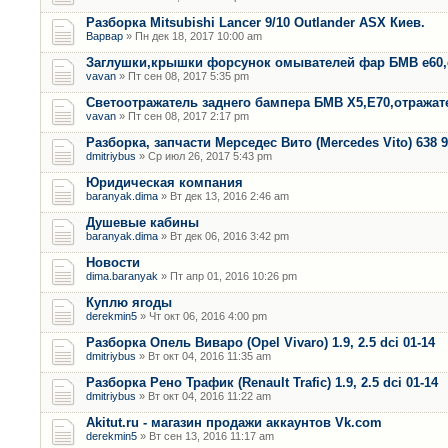
Разборка Mitsubishi Lancer 9/10 Outlander ASX Киев.
Варвар
» Пн дек 18, 2017 10:00 am
Заглушки,крышки форсунок омывателей фар БМВ е60,
vavan
» Пт сен 08, 2017 5:35 pm
Светоотражатель заднего бампера БМВ Х5,Е70,отража
vavan
» Пт сен 08, 2017 2:17 pm
Разборка, запчасти Мерседес Вито (Mercedes Vito) 638 9
dmitriybus
» Ср июл 26, 2017 5:43 pm
Юридическая компания
baranyak.dima
» Вт дек 13, 2016 2:46 am
Душевые кабины
baranyak.dima
» Вт дек 06, 2016 3:42 pm
Новости
dima.baranyak
» Пт апр 01, 2016 10:26 pm
Куплю ягоды
derekmin5
» Чт окт 06, 2016 4:00 pm
Разборка Опель Виваро (Opel Vivaro) 1.9, 2.5 dci 01-14
dmitriybus
» Вт окт 04, 2016 11:35 am
Разборка Рено Трафик (Renault Trafic) 1.9, 2.5 dci 01-14
dmitriybus
» Вт окт 04, 2016 11:22 am
Akitut.ru - магазин продажи аккаунтов Vk.com
derekmin5
» Вт сен 13, 2016 11:17 am