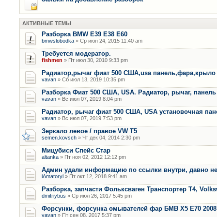
АКТИВНЫЕ ТЕМЫ
Разборка BMW E39 E38 E60
bmwslobodka
» Ср июн 24, 2015 11:40 am
Требуется модератор.
fishmen
» Пт июл 30, 2010 9:33 pm
Радиатор,рычаг фиат 500 США,usa панель,фара,крыло
vavan
» Сб июл 13, 2019 10:35 pm
Разборка Фиат 500 США, USA. Радиатор, рычаг, панель 
vavan
» Вс июл 07, 2019 8:04 pm
Радиатор, рычаг фиат 500 США, USA установочная пан
vavan
» Вс июл 07, 2019 7:53 pm
Зеркало левое / правое VW T5
semen.kovsch
» Чт дек 04, 2014 2:30 pm
Мицубиси Спейс Стар
altanka
» Пт ноя 02, 2012 12:12 pm
Админ удали информацию по ссылки внутри, давно не
lAmatoryl
» Пт окт 12, 2018 9:41 am
Разборка, запчасти Фольксваген Транспортер Т4, Volk
dmitriybus
» Ср июл 26, 2017 5:45 pm
Форсунки, форсунка омывателей фар БМВ Х5 Е70 2008 
vavan
» Пт сен 08, 2017 5:37 pm