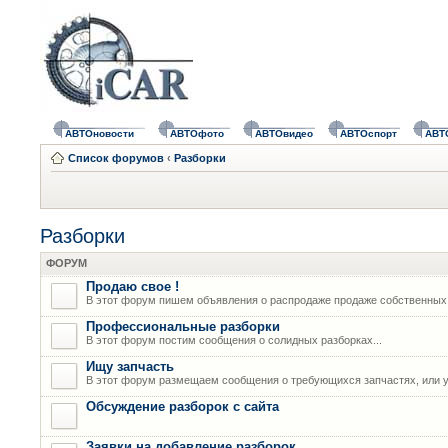
АВТОновости
АВТОфото
АВТОвидео
АВТОспорт
АВТ
Список форумов
‹
Разборки
Разборки
ФОРУМ
Продаю свое !
В этот форум пишем объявления о распродаже продаже собственных
Профессиональные разборки
В этот форум постим сообщения о солидных разборках...
Ищу запчасть
В этот форум размещаем сообщения о требующихся запчастях, или у
Обсуждение разборок с сайта
Заявки на добавление разборок