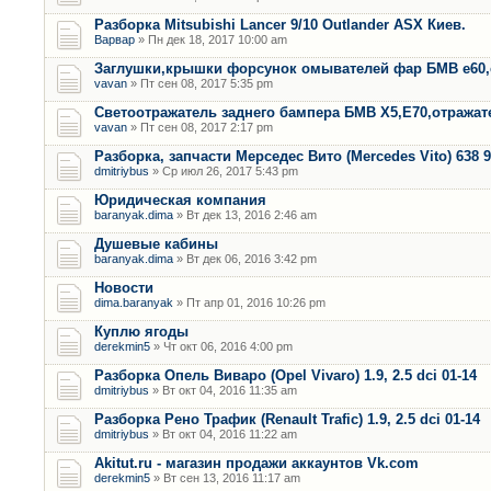
Разборка Mitsubishi Lancer 9/10 Outlander ASX Киев.
Варвар
» Пн дек 18, 2017 10:00 am
Заглушки,крышки форсунок омывателей фар БМВ е60,
vavan
» Пт сен 08, 2017 5:35 pm
Светоотражатель заднего бампера БМВ Х5,Е70,отража
vavan
» Пт сен 08, 2017 2:17 pm
Разборка, запчасти Мерседес Вито (Mercedes Vito) 638 9
dmitriybus
» Ср июл 26, 2017 5:43 pm
Юридическая компания
baranyak.dima
» Вт дек 13, 2016 2:46 am
Душевые кабины
baranyak.dima
» Вт дек 06, 2016 3:42 pm
Новости
dima.baranyak
» Пт апр 01, 2016 10:26 pm
Куплю ягоды
derekmin5
» Чт окт 06, 2016 4:00 pm
Разборка Опель Виваро (Opel Vivaro) 1.9, 2.5 dci 01-14
dmitriybus
» Вт окт 04, 2016 11:35 am
Разборка Рено Трафик (Renault Trafic) 1.9, 2.5 dci 01-14
dmitriybus
» Вт окт 04, 2016 11:22 am
Akitut.ru - магазин продажи аккаунтов Vk.com
derekmin5
» Вт сен 13, 2016 11:17 am