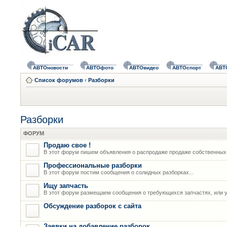
АВТОновости
АВТОфото
АВТОвидео
АВТОспорт
АВТ
Список форумов
‹
Разборки
Разборки
ФОРУМ
Продаю свое !
В этот форум пишем объявления о распродаже продаже собственных
Профессиональные разборки
В этот форум постим сообщения о солидных разборках...
Ищу запчасть
В этот форум размещаем сообщения о требующихся запчастях, или у
Обсуждение разборок с сайта
Заявки на добавление разборок