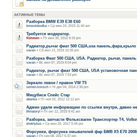
АКТИВНЫЕ ТЕМЫ
Разборка BMW E39 E38 E60
bmwslobodka
» Ср июн 24, 2015 11:40 am
Требуется модератор.
fishmen
» Пт июл 30, 2010 9:33 pm
Радиатор,рычаг фиат 500 США,usa панель,фара,крыло
vavan
» Сб июл 13, 2019 10:35 pm
Разборка Фиат 500 США, USA. Радиатор, рычаг, панель 
vavan
» Вс июл 07, 2019 8:04 pm
Радиатор, рычаг фиат 500 США, USA установочная пан
vavan
» Вс июл 07, 2019 7:53 pm
Зеркало левое / правое VW T5
semen.kovsch
» Чт дек 04, 2014 2:30 pm
Мицубиси Спейс Стар
altanka
» Пт ноя 02, 2012 12:12 pm
Админ удали информацию по ссылки внутри, давно не
lAmatoryl
» Пт окт 12, 2018 9:41 am
Разборка, запчасти Фольксваген Транспортер Т4, Volk
dmitriybus
» Ср июл 26, 2017 5:45 pm
Форсунки, форсунка омывателей фар БМВ Х5 Е70 2008 
vavan
» Пт сен 08, 2017 5:37 pm