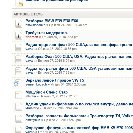
АКТИВНЫЕ ТЕМЫ
Разборка BMW E39 E38 E60
bmwslobodka
» Ср июн 24, 2015 11:40 am
Требуется модератор.
fishmen
» Пт июл 30, 2010 9:33 pm
Радиатор,рычаг фиат 500 США,usa панель,фара,крыло
vavan
» Сб июл 13, 2019 10:35 pm
Разборка Фиат 500 США, USA. Радиатор, рычаг, панель 
vavan
» Вс июл 07, 2019 8:04 pm
Радиатор, рычаг фиат 500 США, USA установочная пан
vavan
» Вс июл 07, 2019 7:53 pm
Зеркало левое / правое VW T5
semen.kovsch
» Чт дек 04, 2014 2:30 pm
Мицубиси Спейс Стар
altanka
» Пт ноя 02, 2012 12:12 pm
Админ удали информацию по ссылки внутри, давно не
lAmatoryl
» Пт окт 12, 2018 9:41 am
Разборка, запчасти Фольксваген Транспортер Т4, Volk
dmitriybus
» Ср июл 26, 2017 5:45 pm
Форсунки, форсунка омывателей фар БМВ Х5 Е70 2008 
vavan
» Пт сен 08, 2017 5:37 pm