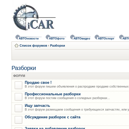
АВТОновости
АВТОфото
АВТОвидео
АВТОспорт
АВТ
Список форумов
‹
Разборки
Разборки
ФОРУМ
Продаю свое !
В этот форум пишем объявления о распродаже продаже собственных
Профессиональные разборки
В этот форум постим сообщения о солидных разборках...
Ищу запчасть
В этот форум размещаем сообщения о требующихся запчастях, или у
Обсуждение разборок с сайта
Заявки на добавление разборок