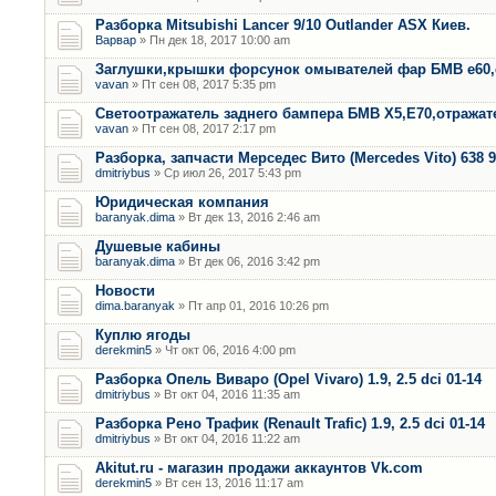
Разборка Mitsubishi Lancer 9/10 Outlander ASX Киев.
Варвар
» Пн дек 18, 2017 10:00 am
Заглушки,крышки форсунок омывателей фар БМВ е60,
vavan
» Пт сен 08, 2017 5:35 pm
Светоотражатель заднего бампера БМВ Х5,Е70,отража
vavan
» Пт сен 08, 2017 2:17 pm
Разборка, запчасти Мерседес Вито (Mercedes Vito) 638 9
dmitriybus
» Ср июл 26, 2017 5:43 pm
Юридическая компания
baranyak.dima
» Вт дек 13, 2016 2:46 am
Душевые кабины
baranyak.dima
» Вт дек 06, 2016 3:42 pm
Новости
dima.baranyak
» Пт апр 01, 2016 10:26 pm
Куплю ягоды
derekmin5
» Чт окт 06, 2016 4:00 pm
Разборка Опель Виваро (Opel Vivaro) 1.9, 2.5 dci 01-14
dmitriybus
» Вт окт 04, 2016 11:35 am
Разборка Рено Трафик (Renault Trafic) 1.9, 2.5 dci 01-14
dmitriybus
» Вт окт 04, 2016 11:22 am
Akitut.ru - магазин продажи аккаунтов Vk.com
derekmin5
» Вт сен 13, 2016 11:17 am