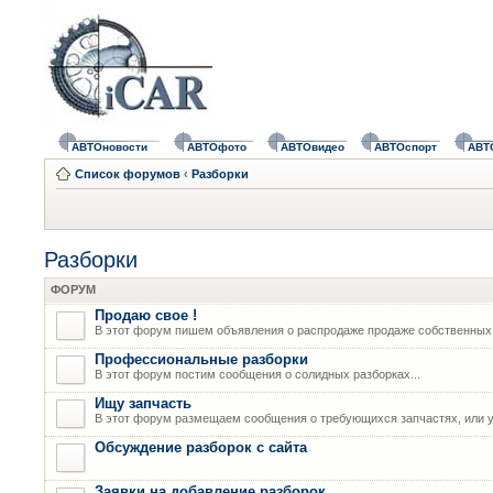
АВТОновости
АВТОфото
АВТОвидео
АВТОспорт
АВТ
Список форумов
‹
Разборки
Разборки
ФОРУМ
Продаю свое !
В этот форум пишем объявления о распродаже продаже собственных
Профессиональные разборки
В этот форум постим сообщения о солидных разборках...
Ищу запчасть
В этот форум размещаем сообщения о требующихся запчастях, или у
Обсуждение разборок с сайта
Заявки на добавление разборок