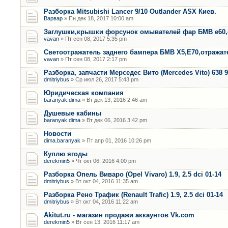
Разборка Mitsubishi Lancer 9/10 Outlander ASX Киев.
Варвар
» Пн дек 18, 2017 10:00 am
Заглушки,крышки форсунок омывателей фар БМВ е60,
vavan
» Пт сен 08, 2017 5:35 pm
Светоотражатель заднего бампера БМВ Х5,Е70,отража
vavan
» Пт сен 08, 2017 2:17 pm
Разборка, запчасти Мерседес Вито (Mercedes Vito) 638 9
dmitriybus
» Ср июл 26, 2017 5:43 pm
Юридическая компания
baranyak.dima
» Вт дек 13, 2016 2:46 am
Душевые кабины
baranyak.dima
» Вт дек 06, 2016 3:42 pm
Новости
dima.baranyak
» Пт апр 01, 2016 10:26 pm
Куплю ягоды
derekmin5
» Чт окт 06, 2016 4:00 pm
Разборка Опель Виваро (Opel Vivaro) 1.9, 2.5 dci 01-14
dmitriybus
» Вт окт 04, 2016 11:35 am
Разборка Рено Трафик (Renault Trafic) 1.9, 2.5 dci 01-14
dmitriybus
» Вт окт 04, 2016 11:22 am
Akitut.ru - магазин продажи аккаунтов Vk.com
derekmin5
» Вт сен 13, 2016 11:17 am