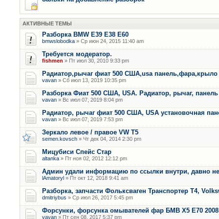
АКТИВНЫЕ ТЕМЫ
Разборка BMW E39 E38 E60
bmwslobodka
» Ср июн 24, 2015 11:40 am
Требуется модератор.
fishmen
» Пт июл 30, 2010 9:33 pm
Радиатор,рычаг фиат 500 США,usa панель,фара,крыло
vavan
» Сб июл 13, 2019 10:35 pm
Разборка Фиат 500 США, USA. Радиатор, рычаг, панель 
vavan
» Вс июл 07, 2019 8:04 pm
Радиатор, рычаг фиат 500 США, USA установочная пан
vavan
» Вс июл 07, 2019 7:53 pm
Зеркало левое / правое VW T5
semen.kovsch
» Чт дек 04, 2014 2:30 pm
Мицубиси Спейс Стар
altanka
» Пт ноя 02, 2012 12:12 pm
Админ удали информацию по ссылки внутри, давно не
lAmatoryl
» Пт окт 12, 2018 9:41 am
Разборка, запчасти Фольксваген Транспортер Т4, Volk
dmitriybus
» Ср июл 26, 2017 5:45 pm
Форсунки, форсунка омывателей фар БМВ Х5 Е70 2008 
vavan
» Пт сен 08, 2017 5:37 pm