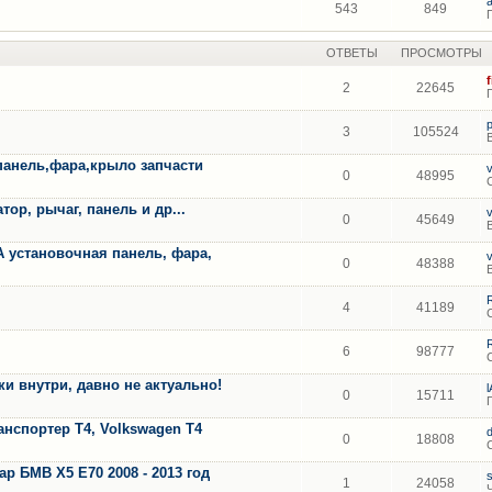
543
849
ОТВЕТЫ
ПРОСМОТРЫ
2
22645
3
105524
панель,фара,крыло запчасти
0
48995
ор, рычаг, панель и др...
0
45649
A установочная панель, фара,
0
48388
4
41189
6
98777
 внутри, давно не актуально!
0
15711
анспортер Т4, Volkswagen T4
0
18808
 БМВ Х5 Е70 2008 - 2013 год
1
24058