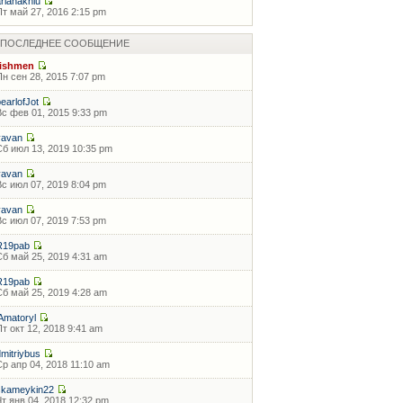
arianaknlu
Пт май 27, 2016 2:15 pm
ПОСЛЕДНЕЕ СООБЩЕНИЕ
fishmen
Пн сен 28, 2015 7:07 pm
pearlofJot
Вс фев 01, 2015 9:33 pm
vavan
Сб июл 13, 2019 10:35 pm
vavan
Вс июл 07, 2019 8:04 pm
vavan
Вс июл 07, 2019 7:53 pm
R19pab
Сб май 25, 2019 4:31 am
R19pab
Сб май 25, 2019 4:28 am
lAmatoryl
Пт окт 12, 2018 9:41 am
dmitriybus
Ср апр 04, 2018 11:10 am
skameykin22
Чт янв 04, 2018 12:32 pm