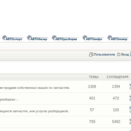
АВТОспорт
АВТОбазар
АВТОразборки
АВТОинфо
АВТОюмор
Пользователи
Вход
ТЕМЫ
СООБЩЕНИЯ
1308
1394
же продаже собственных машин по запчастям.
401
472
азборках...
57
120
щихся запчастях, или услугах разборщиков.
755
5482