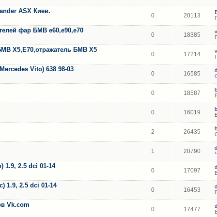
lander ASX Киев.
0
20113
елей фар БМВ е60,е90,е70
0
18385
БМВ Х5,Е70,отражатель БМВ Х5
0
17214
ercedes Vito) 638 98-03
0
16585
0
18587
0
16019
2
26435
1
20790
1.9, 2.5 dci 01-14
0
17097
 1.9, 2.5 dci 01-14
0
16453
тов Vk.com
0
17477