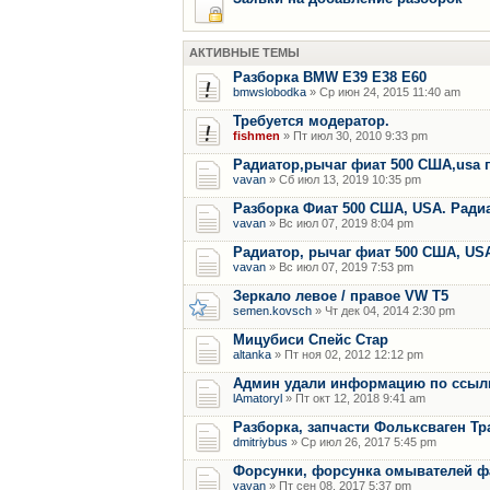
АКТИВНЫЕ ТЕМЫ
Разборка BMW E39 E38 E60
bmwslobodka
» Ср июн 24, 2015 11:40 am
Требуется модератор.
fishmen
» Пт июл 30, 2010 9:33 pm
Радиатор,рычаг фиат 500 США,usa 
vavan
» Сб июл 13, 2019 10:35 pm
Разборка Фиат 500 США, USA. Радиат
vavan
» Вс июл 07, 2019 8:04 pm
Радиатор, рычаг фиат 500 США, US
vavan
» Вс июл 07, 2019 7:53 pm
Зеркало левое / правое VW T5
semen.kovsch
» Чт дек 04, 2014 2:30 pm
Мицубиси Спейс Стар
altanka
» Пт ноя 02, 2012 12:12 pm
Админ удали информацию по ссылки
lAmatoryl
» Пт окт 12, 2018 9:41 am
Разборка, запчасти Фольксваген Тр
dmitriybus
» Ср июл 26, 2017 5:45 pm
Форсунки, форсунка омывателей фар
vavan
» Пт сен 08, 2017 5:37 pm