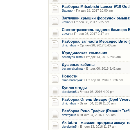
Разборка Mitsubishi Lancer 9/10 Out
Варвар
» Пн дек 18, 2017 10:00 am
Заглушки,крышки форсунок омыват
vavan
» Пт сен 08, 2017 5:35 pm
Светоотражатель заднего бампера 
vavan
» Пт сен 08, 2017 2:17 pm
Разборка, запчасти Мерседес Вито (M
dmitriybus
» Ср июл 26, 2017 5:43 pm
Юридическая компания
baranyak.dima
» Вт дек 13, 2016 2:46 am
Душевые кабины
baranyak.dima
» Вт дек 06, 2016 3:42 pm
Новости
dima.baranyak
» Пт апр 01, 2016 10:26 pm
Куплю ягоды
derekmin5
» Чт окт 06, 2016 4:00 pm
Разборка Опель Виваро (Opel Vivaro) 
dmitriybus
» Вт окт 04, 2016 11:35 am
Разборка Рено Трафик (Renault Trafic)
dmitriybus
» Вт окт 04, 2016 11:22 am
Akitut.ru - магазин продажи аккаун
derekmin5
» Вт сен 13, 2016 11:17 am