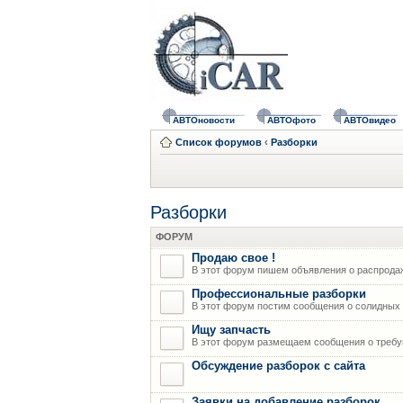
АВТОновости
АВТОфото
АВТОвидео
Список форумов
‹
Разборки
Разборки
ФОРУМ
Продаю свое !
В этот форум пишем объявления о распрода
Профессиональные разборки
В этот форум постим сообщения о солидных р
Ищу запчасть
В этот форум размещаем сообщения о требую
Обсуждение разборок с сайта
Заявки на добавление разборок