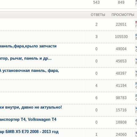
543
849
ОТВЕТЫ
ПРОСМОТРЫ
2
22651
3
105530
панель,фара,крыло запчасти
0
49004
ор, рычаг, панель и др...
0
45653
A установочная панель, фара,
0
48397
4
41194
6
98783
 внутри, давно не актуально!
0
15716
анспортер Т4, Volkswagen T4
0
18808
 БМВ Х5 Е70 2008 - 2013 год
1
24060