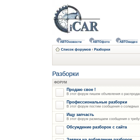
АВТОновости
АВТОфото
АВТОвидео
Список форумов
‹
Разборки
Разборки
ФОРУМ
Продаю свое !
В этот форум пишем объявления о распрода
Профессиональные разборки
В этот форум постим сообщения о солидных р
Ищу запчасть
В этот форум размещаем сообщения о требую
Обсуждение разборок с сайта
Заявки на добавление разборок