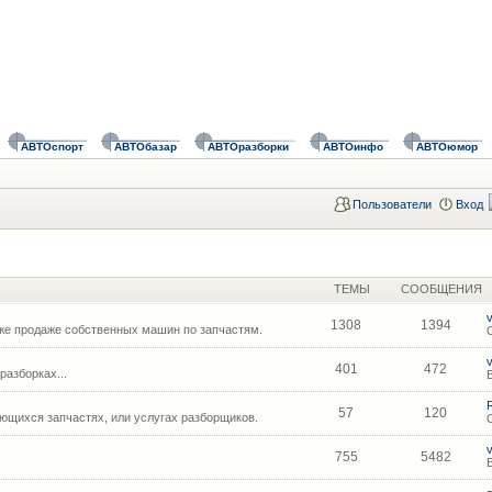
АВТОспорт
АВТОбазар
АВТОразборки
АВТОинфо
АВТОюмор
Пользователи
Вход
ТЕМЫ
СООБЩЕНИЯ
1308
1394
же продаже собственных машин по запчастям.
401
472
азборках...
57
120
щихся запчастях, или услугах разборщиков.
755
5482