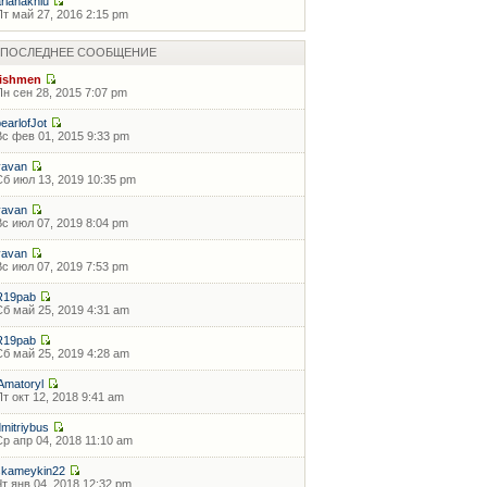
arianaknlu
Пт май 27, 2016 2:15 pm
ПОСЛЕДНЕЕ СООБЩЕНИЕ
fishmen
Пн сен 28, 2015 7:07 pm
pearlofJot
Вс фев 01, 2015 9:33 pm
vavan
Сб июл 13, 2019 10:35 pm
vavan
Вс июл 07, 2019 8:04 pm
vavan
Вс июл 07, 2019 7:53 pm
R19pab
Сб май 25, 2019 4:31 am
R19pab
Сб май 25, 2019 4:28 am
lAmatoryl
Пт окт 12, 2018 9:41 am
dmitriybus
Ср апр 04, 2018 11:10 am
skameykin22
Чт янв 04, 2018 12:32 pm