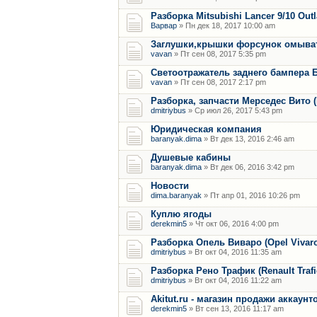
Разборка Mitsubishi Lancer 9/10 Out
Варвар
» Пн дек 18, 2017 10:00 am
Заглушки,крышки форсунок омыват
vavan
» Пт сен 08, 2017 5:35 pm
Светоотражатель заднего бампера 
vavan
» Пт сен 08, 2017 2:17 pm
Разборка, запчасти Мерседес Вито (M
dmitriybus
» Ср июл 26, 2017 5:43 pm
Юридическая компания
baranyak.dima
» Вт дек 13, 2016 2:46 am
Душевые кабины
baranyak.dima
» Вт дек 06, 2016 3:42 pm
Новости
dima.baranyak
» Пт апр 01, 2016 10:26 pm
Куплю ягоды
derekmin5
» Чт окт 06, 2016 4:00 pm
Разборка Опель Виваро (Opel Vivaro) 
dmitriybus
» Вт окт 04, 2016 11:35 am
Разборка Рено Трафик (Renault Trafic)
dmitriybus
» Вт окт 04, 2016 11:22 am
Akitut.ru - магазин продажи аккаун
derekmin5
» Вт сен 13, 2016 11:17 am