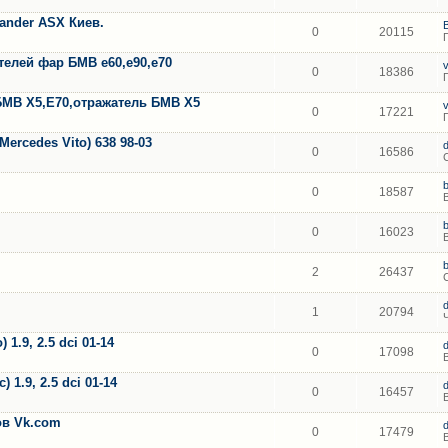
lander ASX Киев.
0
20115
елей фар БМВ е60,е90,е70
0
18386
БМВ Х5,Е70,отражатель БМВ Х5
0
17221
ercedes Vito) 638 98-03
0
16586
0
18587
0
16023
2
26437
1
20794
1.9, 2.5 dci 01-14
0
17098
 1.9, 2.5 dci 01-14
0
16457
тов Vk.com
0
17479