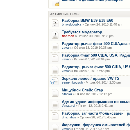
АКТИВНЫЕ ТЕМЫ
Разборка BMW E39 E38 E60
bmwslobodka
» Ср июн 24, 2015 11:40 am
Требуется модератор.
fishmen
» Пт июл 30, 2010 9:33 pm
Радиатор,рычаг фиат 500 США,usa 
vavan
» Сб июл 13, 2019 10:35 pm
Разборка Фиат 500 США, USA. Радиат
vavan
» Вс июл 07, 2019 8:04 pm
Радиатор, рычаг фиат 500 США, US
vavan
» Вс июл 07, 2019 7:53 pm
Зеркало левое / правое VW T5
semen.kovsch
» Чт дек 04, 2014 2:30 pm
Мицубиси Спейс Стар
altanka
» Пт ноя 02, 2012 12:12 pm
Админ удали информацию по ссылки
lAmatoryl
» Пт окт 12, 2018 9:41 am
Разборка, запчасти Фольксваген Тр
dmitriybus
» Ср июл 26, 2017 5:45 pm
Форсунки, форсунка омывателей фар
vavan
» Пт сен 08, 2017 5:37 pm