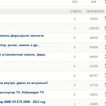
543
849
ОТВЕТЫ
ПРОСМОТРЫ
2
22654
3
105533
панель,фара,крыло запчасти
0
49009
ор, рычаг, панель и др...
0
45656
A установочная панель, фара,
0
48400
4
41200
6
98787
 внутри, давно не актуально!
0
15718
анспортер Т4, Volkswagen T4
0
18812
 БМВ Х5 Е70 2008 - 2013 год
1
24065