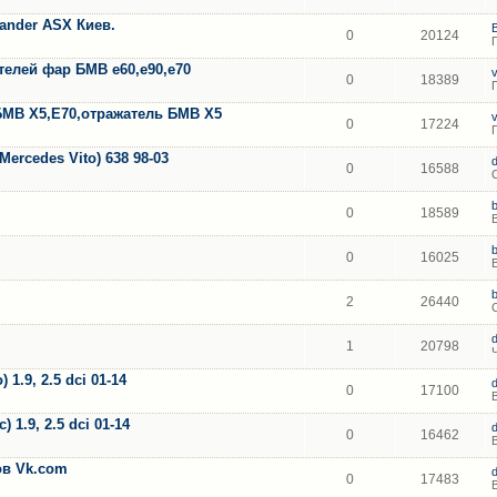
lander ASX Киев.
0
20124
елей фар БМВ е60,е90,е70
0
18389
БМВ Х5,Е70,отражатель БМВ Х5
0
17224
ercedes Vito) 638 98-03
0
16588
0
18589
0
16025
2
26440
1
20798
1.9, 2.5 dci 01-14
0
17100
 1.9, 2.5 dci 01-14
0
16462
тов Vk.com
0
17483