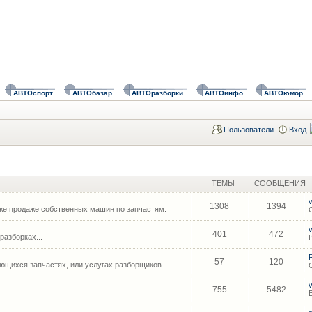
АВТОспорт
АВТОбазар
АВТОразборки
АВТОинфо
АВТОюмор
Пользователи
Вход
ТЕМЫ
СООБЩЕНИЯ
1308
1394
же продаже собственных машин по запчастям.
401
472
азборках...
57
120
щихся запчастях, или услугах разборщиков.
755
5482