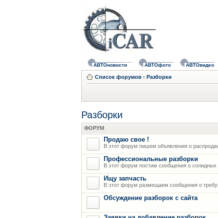
АВТОновости
АВТОфото
АВТОвидео
Список форумов
‹
Разборки
Разборки
ФОРУМ
Продаю свое !
В этот форум пишем объявления о распрода
Профессиональные разборки
В этот форум постим сообщения о солидных р
Ищу запчасть
В этот форум размещаем сообщения о требую
Обсуждение разборок с сайта
Заявки на добавление разборок