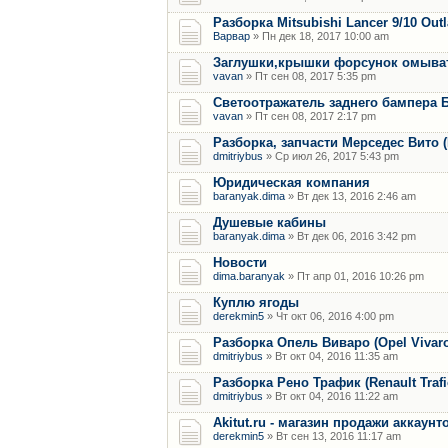
Разборка Mitsubishi Lancer 9/10 Out
Варвар
» Пн дек 18, 2017 10:00 am
Заглушки,крышки форсунок омыват
vavan
» Пт сен 08, 2017 5:35 pm
Светоотражатель заднего бампера 
vavan
» Пт сен 08, 2017 2:17 pm
Разборка, запчасти Мерседес Вито (M
dmitriybus
» Ср июл 26, 2017 5:43 pm
Юридическая компания
baranyak.dima
» Вт дек 13, 2016 2:46 am
Душевые кабины
baranyak.dima
» Вт дек 06, 2016 3:42 pm
Новости
dima.baranyak
» Пт апр 01, 2016 10:26 pm
Куплю ягоды
derekmin5
» Чт окт 06, 2016 4:00 pm
Разборка Опель Виваро (Opel Vivaro) 
dmitriybus
» Вт окт 04, 2016 11:35 am
Разборка Рено Трафик (Renault Trafic)
dmitriybus
» Вт окт 04, 2016 11:22 am
Akitut.ru - магазин продажи аккаун
derekmin5
» Вт сен 13, 2016 11:17 am