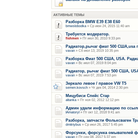
АКТИВНЫЕ ТЕМЫ
Разборка BMW E39 E38 E60
bmwslobodka
» Ср июн 24, 2015 11:40 am
Требуется модератор.
fishmen
» Пт июл 30, 2010 9:33 pm
Радиатор,рычаг фиат 500 США,usa 
vavan
» Сб июл 13, 2019 10:35 pm
Разборка Фиат 500 США, USA. Радиат
vavan
» Вс июл 07, 2019 8:04 pm
Радиатор, рычаг фиат 500 США, US
vavan
» Вс июл 07, 2019 7:53 pm
Зеркало левое / правое VW T5
semen.kovsch
» Чт дек 04, 2014 2:30 pm
Мицубиси Спейс Стар
altanka
» Пт ноя 02, 2012 12:12 pm
Админ удали информацию по ссылки
lAmatoryl
» Пт окт 12, 2018 9:41 am
Разборка, запчасти Фольксваген Тр
dmitriybus
» Ср июл 26, 2017 5:45 pm
Форсунки, форсунка омывателей фар
vavan
» Пт сен 08, 2017 5:37 pm