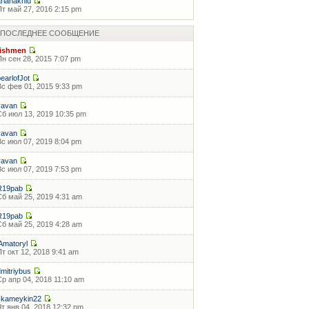
arianaknlu
Пт май 27, 2016 2:15 pm
ПОСЛЕДНЕЕ СООБЩЕНИЕ
fishmen
Пн сен 28, 2015 7:07 pm
pearlofJot
Вс фев 01, 2015 9:33 pm
vavan
Сб июл 13, 2019 10:35 pm
vavan
Вс июл 07, 2019 8:04 pm
vavan
Вс июл 07, 2019 7:53 pm
R19pab
Сб май 25, 2019 4:31 am
R19pab
Сб май 25, 2019 4:28 am
lAmatoryl
Пт окт 12, 2018 9:41 am
dmitriybus
Ср апр 04, 2018 11:10 am
skameykin22
Чт янв 04, 2018 12:32 pm