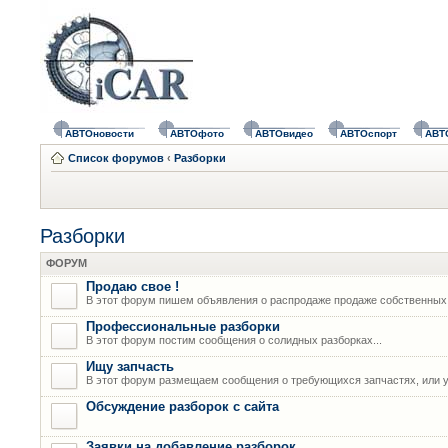
АВТОновости
АВТОфото
АВТОвидео
АВТОспорт
АВТ
Список форумов
‹
Разборки
Разборки
ФОРУМ
Продаю свое !
В этот форум пишем объявления о распродаже продаже собственных
Профессиональные разборки
В этот форум постим сообщения о солидных разборках...
Ищу запчасть
В этот форум размещаем сообщения о требующихся запчастях, или у
Обсуждение разборок с сайта
Заявки на добавление разборок