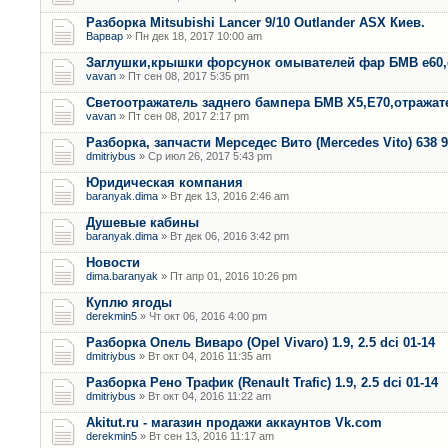
Разборка Mitsubishi Lancer 9/10 Outlander ASX Киев.
Варвар
» Пн дек 18, 2017 10:00 am
Заглушки,крышки форсунок омывателей фар БМВ е60,
vavan
» Пт сен 08, 2017 5:35 pm
Светоотражатель заднего бампера БМВ Х5,Е70,отража
vavan
» Пт сен 08, 2017 2:17 pm
Разборка, запчасти Мерседес Вито (Mercedes Vito) 638 9
dmitriybus
» Ср июл 26, 2017 5:43 pm
Юридическая компания
baranyak.dima
» Вт дек 13, 2016 2:46 am
Душевые кабины
baranyak.dima
» Вт дек 06, 2016 3:42 pm
Новости
dima.baranyak
» Пт апр 01, 2016 10:26 pm
Куплю ягоды
derekmin5
» Чт окт 06, 2016 4:00 pm
Разборка Опель Виваро (Opel Vivaro) 1.9, 2.5 dci 01-14
dmitriybus
» Вт окт 04, 2016 11:35 am
Разборка Рено Трафик (Renault Trafic) 1.9, 2.5 dci 01-14
dmitriybus
» Вт окт 04, 2016 11:22 am
Akitut.ru - магазин продажи аккаунтов Vk.com
derekmin5
» Вт сен 13, 2016 11:17 am