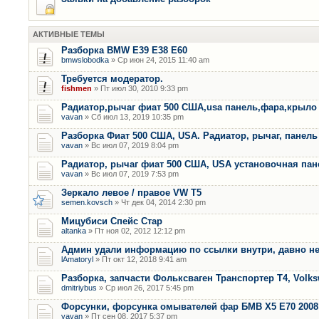
АКТИВНЫЕ ТЕМЫ
Разборка BMW E39 E38 E60
bmwslobodka
» Ср июн 24, 2015 11:40 am
Требуется модератор.
fishmen
» Пт июл 30, 2010 9:33 pm
Радиатор,рычаг фиат 500 США,usa панель,фара,крыло
vavan
» Сб июл 13, 2019 10:35 pm
Разборка Фиат 500 США, USA. Радиатор, рычаг, панель 
vavan
» Вс июл 07, 2019 8:04 pm
Радиатор, рычаг фиат 500 США, USA установочная пан
vavan
» Вс июл 07, 2019 7:53 pm
Зеркало левое / правое VW T5
semen.kovsch
» Чт дек 04, 2014 2:30 pm
Мицубиси Спейс Стар
altanka
» Пт ноя 02, 2012 12:12 pm
Админ удали информацию по ссылки внутри, давно не
lAmatoryl
» Пт окт 12, 2018 9:41 am
Разборка, запчасти Фольксваген Транспортер Т4, Volk
dmitriybus
» Ср июл 26, 2017 5:45 pm
Форсунки, форсунка омывателей фар БМВ Х5 Е70 2008 
vavan
» Пт сен 08, 2017 5:37 pm